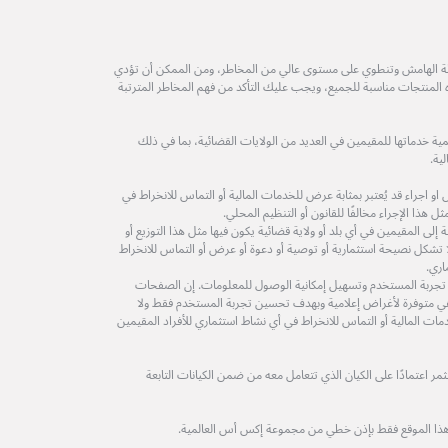
طة الهامش وتنطوي على مستوى عالي من المخاطر، ومن الممكن أن تؤدي
ه المنتجات مناسبة للجميع، ويجب عليك التأكد من فهم المخاطر المترتبة
ة خدماتها للمقيمين في العديد من الولايات القضائية، بما في ذلك
ية.
 اجراء قد يُعتبر بمثابة عرض للخدمات المالية أو التماس للانخراط في
 هذا الإجراء مخالفًا للقانون أو التنظيم المحلي.
لى المقيمين في أي بلد أو ولاية قضائية يكون فيها مثل هذا التوزيع أو
ولا تشكل نصيحة استثمارية أو توصية أو دعوة أو عرض أو التماس للانخراط
اري.
 تجربة المستخدم وتسهيل إمكانية الوصول للمعلومات. إن الصفحات
ة هي متوفرة لأغراض إعلامية وبهدف تحسين تجربة المستخدم فقط ولا
مات المالية أو التماس للانخراط في أي نشاط استثماري للأفراد المقيمين
 اعتمادًا على الكيان الذي تتعامل معه من ضمن الكيانات التابعة
هذا الموقع فقط بإذن خطي من مجموعة إكس أس العالمية.