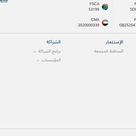
FSCA
53199
SD
CMA
2020000339
GB25204
الإستثمار
الشراكة
المحافظ المجمعة
برامج الشراكة
المؤسسات