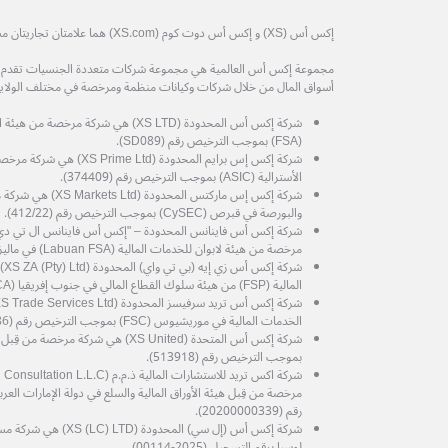
إكس أس (XS) و إكس أس دوت كوم (XS.com) هما علامتان تجاريتان مسجلتان لمجموعة إكس أس العالمية.
مجموعة إكس أس العالمية هي مجموعة شركات متعددة الجنسيات تقدم خدم
أسواق المال من خلال شركات وكيانات منظمة ومرخصة في مختلف الولايات
شركة إكس أس المحدودة (XS LTD) هي شركة 
(FSA) بموجب الترخيص رقم (SD089).
شركة إكس إس برايم المحدودة (d
الأسترالية (ASIC) بموجب الترخيص رقم (374409).
شركة إكس إس ماركتس المح
والبورصة في قبرص (CySEC) بموجب الترخيص رقم (412/22).
مرخصة من هيئة لابوان للخدمات المالية (Labuan FSA) في ماليزيا، برقم الترخيص MB/21/0081.
شرك
المالية (FSP) من هيئة سلوك القطاع المالي في جنوب إفريقيا (FSCA) رقم الترخيص (53199).
الخدمات المالية في موريشيوس (FSC) بموجب الترخيص رقم (GB25204786).
شركة إكس أس المتحدة (XS United) هي شرك
بموجب الترخيص رقم (513918).
رقم (20200000339).
شركة إكس أس (إل سي) الم
لوسيا برقم التسجيل (2025-00114).