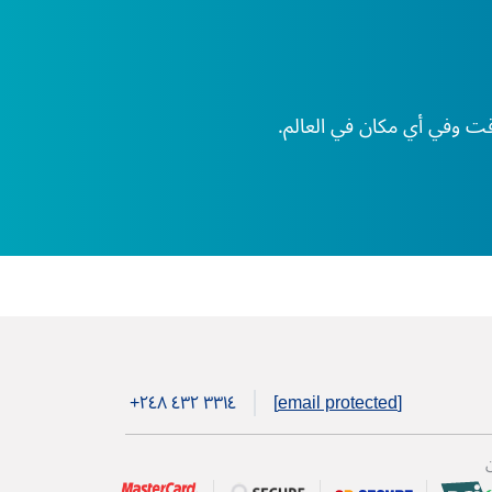
+۲٤۸ ٤۳۲ ۳۳۱٤
[email protected]
ن