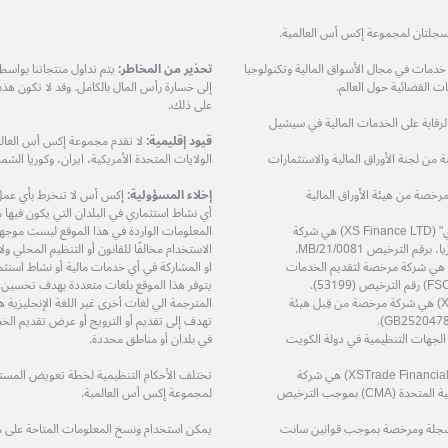
ات في مجال الأسواق المالية وتكنولوجيا
تحذير من المخاطر:
يتم تداول منتجاتنا بواس
 القضائية حول العالم.
إلى خسارة رأس المال بالكامل. وقد لا تكون هذ
على ذلك.
مرخصة من هيئة الرقابة على الخدمات المالية في سيشيل
قيود إقليمية:
لا تقدم مجموعة إكس أس العالمي
XS Prime Lt) هي شركة مرخصة من لجنة الأوراق المالية والاستثمارات
الولايات المتحدة الأمريكية، ايران، وكوريا الشمال
دودة (XS Markets Ltd) هي شركة مرخصة من هيئة الأوراق المالية
إخلاء المسؤولية:
إكس أس لا تنخرط بأي عمل او
أي نشاط استثماري في البلدان التي يكون فيها مثل
شركة إكس أس فاينانس المحدودة – "إكس أس فاينانس ال تي دي" (XS Finance LTD) هي شركة
المعلومات الواردة في هذا الموقع ليست موجهة إ
الاستخدام مخالفًا للقانون أو التنظيم المحلي 
ة إكس أس زي إيه (بي تي واي) المحدودة (XS ZA (Pty) Ltd) هي شركة مرخصة لتقديم الخدمات
او المشاركة في أي خدمات مالية أو نشاط استثم
يتوفر هذا الموقع بلغات متعددة بهدف تحسين
شركة إكس أس تريد سرفيسز المحدودة (XS Trade Services Ltd) هي شركة مرخصة من قِبل هيئة
المترجمة الي لغات أخرى غير اللغة الإنجليزي
تهدف إلى تقديم أو الترويج أو عرض تقديم الخد
ة مرخصة من قِبل الجهات التنظيمية في دولة الكويت
في بلدان أو مناطق محددة.
شركة اكس تريد للاستشارات المالية ذ.م.م (XSTrade Financial Consultation L.L.C) هي شركة
تختلف الأحكام التنظيمية لخطة تعويض المستثمر
مرخصة من قِبل هيئة الأوراق المالية والسلع في دولة الإمارات العربية المتحدة (CMA) بموجب الترخيص
لمجموعة إكس أس العالمية.
حدودة (XS (LC) LTD) هي شركة مسجلة ومرخصة بموجب قوانين سانت
يمكن استخدام ونسخ المعلومات المتاحة على 