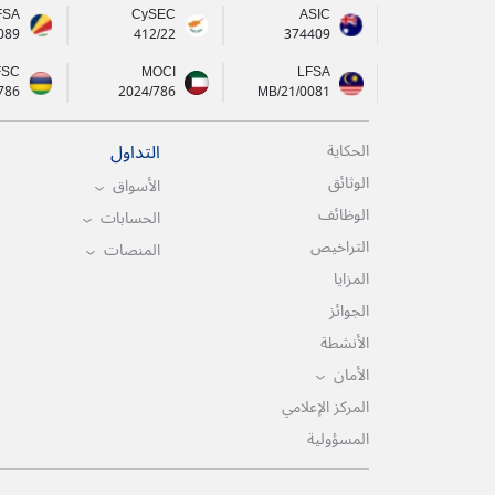
FSA
CySEC
ASIC
089
412/22
374409
FSC
MOCI
LFSA
786
2024/786
MB/21/0081
التداول
الحكاية
الوثائق
الأسواق
الوظائف
الحسابات
التراخيص
المنصات
المزايا
الجوائز
الأنشطة
الأمان
المركز الإعلامي
المسؤولية