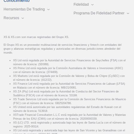
Conocimiento
Fidelidad
Herramientas De Trading
Programa De Fidelidad Partner
Recursos
XS & XS.com son marcas registradas del Grupo XS.
El Grupo XS es un proveedor multinacional de servicios financieros y fintech con entidades del
grupo y alianzas estratégicas reguladas y autorizadas en diversas jurisdicciones alrededor del
mundo.
XS Ltd está regulada por la Autoridad de Servicios Financieros de Seychelles (FSA) con el
número de licencia: (SD089).
XS Prime Ltd está regulada por la Comisión Australiana de Valores e Inversiones (ASIC)
con el número de licencia: (374409).
XS Markets Ltd está regulada por la Comisión de Valores y Bolsa de Chipre (CySEC) con
el número de licencia: (412/22).
XS Finance Ltd está regulada por la Autoridad de Servicios Financieros de Labuan (LFSA)
en Malasia con el número de licencia: MB/21/0081.
XS ZA (Pty) Ltd está regulada por la Autoridad de Conducta del Sector Financiero de
Sudáfrica (FSCA) con el número de licencia: 53199.
XS Trade Services Ltd está regulada por la Comisión de Servicios Financieros de Mauricio
(FSC) con el número de licencia: GB25204786.
XS United está autorizada por las autoridades regulatorias del Estado de Kuwait con el
número de licencia: 513918.
XSTrade Financial Consultation L.L.C está regulada por la Autoridad de Valores y Materias
Primas de los EAU (CMA) con el número de licencia: 20200000339.
XS (LC) LTD. está registrada y autorizada bajo las leyes de Santa Lucía con el número de
registro: 2025-00114.
XS Ltd está registrada y autorizada bajo las leyes de San Vicente y las Granadinas con el