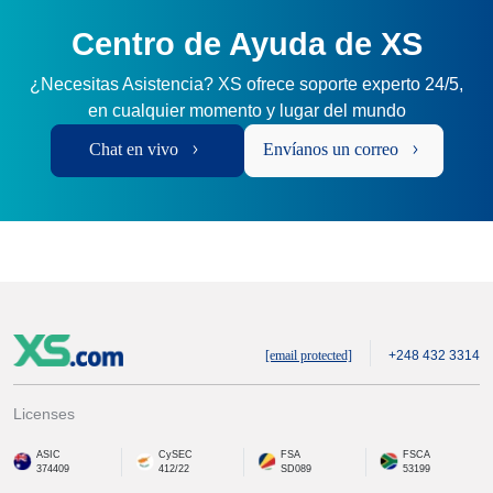
Centro de Ayuda de XS
¿Necesitas Asistencia? XS ofrece soporte experto 24/5,
en cualquier momento y lugar del mundo
Chat en vivo
Envíanos un correo
[email protected]
+248 432 3314
Licenses
ASIC
CySEC
FSA
FSCA
374409
412/22
SD089
53199