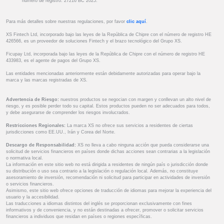
número de registro: 27216 BC 2025.
Para más detalles sobre nuestras regulaciones, por favor
clic aquí
.
XS Fintech Ltd, incorporado bajo las leyes de la República de Chipre con el número de registro HE
426566, es un proveedor de soluciones Fintech y el brazo tecnológico del Grupo XS.
Ficupay Ltd, incorporada bajo las leyes de la República de Chipre con el número de registro HE
433983, es el agente de pagos del Grupo XS.
Las entidades mencionadas anteriormente están debidamente autorizadas para operar bajo la
marca y las marcas registradas de XS.
Advertencia de Riesgo:
nuestros productos se negocian con margen y conllevan un alto nivel de
riesgo, y es posible perder todo su capital. Estos productos pueden no ser adecuados para todos,
y debe asegurarse de comprender los riesgos involucrados.
Restricciones Regionales:
La marca XS no ofrece sus servicios a residentes de ciertas
jurisdicciones como EE.UU., Irán y Corea del Norte.
Descargo de Responsabilidad:
XS no lleva a cabo ninguna acción que pueda considerarse una
solicitud de servicios financieros en países donde dichas acciones sean contrarias a la legislación
o normativa local.
La información en este sitio web no está dirigida a residentes de ningún país o jurisdicción donde
su distribución o uso sea contrario a la legislación o regulación local. Además, no constituye
asesoramiento de inversión, recomendación ni solicitud para participar en actividades de inversión
o servicios financieros.
Asimismo, este sitio web ofrece opciones de traducción de idiomas para mejorar la experiencia del
usuario y la accesibilidad.
Las traducciones a idiomas distintos del inglés se proporcionan exclusivamente con fines
informativos y de conveniencia, y no están destinadas a ofrecer, promover o solicitar servicios
financieros a individuos que residan en países o regiones específicas.