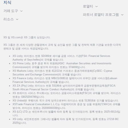
지식
로열티
거래 도구
파트너 로열티 프로그램
리소스
XS 및 XS.com은 XS 그룹의 상표입니다.
XS 그룹은 전 세계 다양한 관할권에서 규제 및 승인을 받은 그룹 및 전략적 제휴 기관을 보유한 다국적
핀테크 및 금융 서비스 제공업체입니다.
XS Ltd는 라이센스 번호 SD089로 세이셸 금융 서비스 기관(FSA: Financial Services
Authority of Seychelles)의 규제를 받습니다.
XS Prime Ltd는 호주 증권 투자 위원회(ASIC: Australian Securities and Investments
Commission)의 규제를 받으며 라이센스 번호는 374409입니다.
XS Markets Ltd는 라이센스 번호 412/22로 키프로스 증권거래위원회(CySEC: Cyprus
Securities and Exchange Commission)의 규제를 받습니다.
XS Finance Ltd는 라이선스 번호 MB/21/0081로 말레이시아 라부안 금융 서비스청(Labuan
Financial Services Authority)의 규제를 받습니다.
XS ZA (Pty) Ltd는 라이선스 번호 53199로 남아프리카공화국 금융부문행위감독청(FSCA:
South African Financial Sector Conduct Authority)의 규제를 받습니다.
XS 트레이드 서비스 주식회사는 모리셔스 금융서비스위원회(FSC)의 규제를 받으며, 라이선스
번호는 GB25204786입니다.
XS United은 쿠웨이트 국가 규제 당국으로부터 라이선스 번호 513918로 인가를 받았습니다.
XSTrade Financial Consultation L.L.C는 아랍에미리트 증권 및 상품 위원회('CMA')의 규제를
받으며, 라이선스 번호는 20200000339입니다.
XS (LC) LTD.는 세인트루시아 법률에 따라 등록 및 인가되었으며, 등록 번호는 2025-00114입
니다.
XS Ltd는 세인트빈센트 그레나딘 법률에 따라 등록 및 인가되었으며, 등록 번호는 27216 BC
2025입니다.