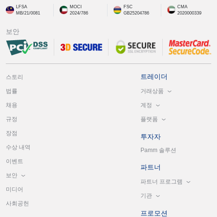
LFSA
MOCI
FSC
CMA
MB/21/0081
2024/786
GB25204786
2020000339
보안
트레이더
스토리
거래상품
법률
계정
채용
플랫폼
규정
장점
투자자
수상 내역
Pamm 솔루션
이벤트
파트너
보안
파트너 프로그램
미디어
기관
사회공헌
프로모션