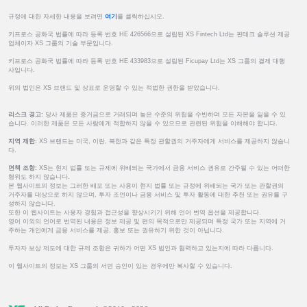
규정에 대한 자세한 내용을 보려면
여기
를 클릭하십시오.
키프로스 공화국 법률에 따라 등록 번호 HE 426566으로 설립된 XS Fintech Ltd는 핀테크 솔루션 제공
업체이자 XS 그룹의 기술 부문입니다.
키프로스 공화국 법률에 따라 등록 번호 HE 433983으로 설립된 Ficupay Ltd는 XS 그룹의 결제 대행
사입니다.
위의 법인은 XS 브랜드 및 상표로 운영할 수 있는 적법한 권한을 받았습니다.
리스크 경고:
당사 제품은 증거금으로 거래되며 높은 수준의 위험을 수반하며 모든 자본을 잃을 수 있
습니다. 이러한 제품은 모든 사람에게 적합하지 않을 수 있으므로 관련된 위험을 이해해야 합니다.
지역 제한:
XS 브랜드는 미국, 이란, 북한과 같은 특정 관할권의 거주자에게 서비스를 제공하지 않습니
다.
면책 조항:
XS는 현지 법률 또는 규제에 위배되는 국가에서 금융 서비스 권유로 간주될 수 있는 어떠한
행위도 하지 않습니다.
본 웹사이트의 정보는 그러한 배포 또는 사용이 현지 법률 또는 규정에 위배되는 국가 또는 관할권의
거주자를 대상으로 하지 않으며, 투자 조언이나 금융 서비스 및 투자 활동에 대한 추천 또는 권유를 구
성하지 않습니다.
또한 이 웹사이트는 사용자 경험과 접근성을 향상시키기 위해 언어 번역 옵션을 제공합니다.
영어 이외의 언어로 번역된 내용은 정보 제공 및 편의 목적으로만 제공되며 특정 국가 또는 지역에 거
주하는 개인에게 금융 서비스를 제공, 홍보 또는 권유하기 위한 것이 아닙니다.
투자자 보상 제도에 대한 규제 조항은 귀하가 어떤 XS 법인과 협력하고 있는지에 따라 다릅니다.
이 웹사이트의 정보는 XS 그룹의 서면 승인이 있는 경우에만 복사할 수 있습니다.