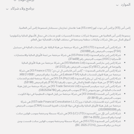
الموارد
برنامج ولاء شركاء
إكس أس (XS) و إكس أس دوت كوم (XS.com) هما علامتان تجاريتان مسجلتان لمجموعة إكس أس العالمية.
مجموعة إكس أس العالمية هي مجموعة شركات متعددة الجنسيات تقدم خدمات في مجال الأسواق المالية وتكنولوجيا
أسواق المال من خلال شركات وكيانات منظمة ومرخصة في مختلف الولايات القضائية حول العالم.
شركة إكس أس المحدودة (XS LTD) هي شركة مرخصة من هيئة الرقابة على الخدمات المالية في سيشيل
(FSA) بموجب الترخيص رقم (SD089).
شركة إكس إس برايم المحدودة (XS Prime Ltd) هي شركة مرخصة من لجنة الأوراق المالية والاستثمارات
الأسترالية (ASIC) بموجب الترخيص رقم (374409).
شركة إكس إس ماركتس المحدودة (XS Markets Ltd) هي شركة مرخصة من هيئة الأوراق المالية
والبورصة في قبرص (CySEC) بموجب الترخيص رقم (412/22).
شركة إكس أس فاينانس المحدودة – "إكس أس فاينانس ال تي دي" (XS Finance LTD) هي شركة
مرخصة من هيئة لابوان للخدمات المالية (Labuan FSA) في ماليزيا، برقم الترخيص MB/21/0081.
شركة إكس أس زي إيه (بي تي واي) المحدودة (XS ZA (Pty) Ltd) هي شركة مرخصة لتقديم الخدمات
المالية (FSP) من هيئة سلوك القطاع المالي في جنوب إفريقيا (FSCA) رقم الترخيص (53199).
شركة إكس أس تريد سرفيسز المحدودة (XS Trade Services Ltd) هي شركة مرخصة من قِبل هيئة
الخدمات المالية في موريشيوس (FSC) بموجب الترخيص رقم (GB25204786).
شركة إكس أس المتحدة (XS United) هي شركة مرخصة من قِبل الجهات التنظيمية في دولة الكويت
بموجب الترخيص رقم (513918).
شركة اكس تريد للاستشارات المالية ذ.م.م (XSTrade Financial Consultation L.L.C) هي شركة
مرخصة من قِبل هيئة الأوراق المالية والسلع في دولة الإمارات العربية المتحدة (CMA) بموجب الترخيص
رقم (20200000339).
شركة إكس أس (إل سي) المحدودة (XS (LC) LTD) هي شركة مسجلة ومرخصة بموجب قوانين سانت
لوسيا برقم التسجيل (2025-00114).
شركة إكس أس المحدودة (XS LTD) هي شركة مسجلة ومرخصة بموجب قوانين سانت فنسنت وجزر
غرينادين برقم التسجيل (27216 BC 2025).