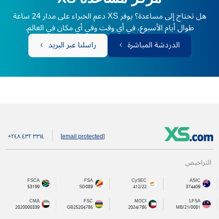
هل تحتاج إلى مساعدة؟ يوفر XS دعم الخبراء على مدار 24 ساعة
طوال أيام الأسبوع، في أي وقت وفي أي مكان في العالم.
الدردشة المباشرة
راسلنا عبر البريد
+۲٤۸ ٤۳۲ ۳۳۱٤
[email protected]
التراخيص
FSCA
FSA
CySEC
ASIC
53199
SD089
412/22
374409
CMA
FSC
MOCI
LFSA
2020000339
GB25204786
2024/786
MB/21/0081