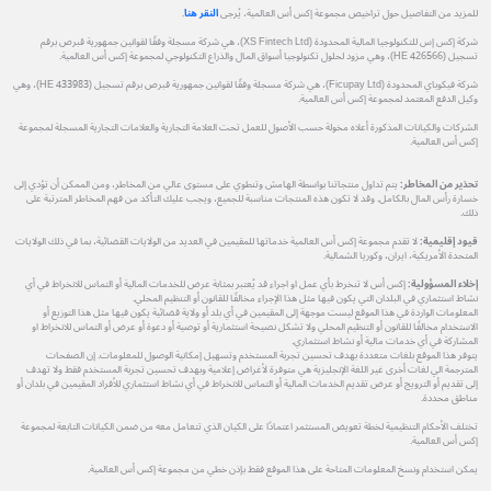
للمزيد من التفاصيل حول تراخيص مجموعة إكس أس العالمية، يُرجى
النقر هنا
.
شركة إكس إس للتكنولوجيا المالية المحدودة (XS Fintech Ltd)، هي شركة مسجلة وفقًا لقوانين جمهورية قبرص برقم
تسجيل (HE 426566)، وهي مزود لحلول تكنولوجيا أسواق المال والذراع التكنولوجي لمجموعة إكس أس العالمية.
شركة فيكوباي المحدودة (Ficupay Ltd)، هي شركة مسجلة وفقًا لقوانين جمهورية قبرص برقم تسجيل (HE 433983)، وهي
وكيل الدفع المعتمد لمجموعة إكس أس العالمية.
الشركات والكيانات المذكورة أعلاه مخولة حسب الأصول للعمل تحت العلامة التجارية والعلامات التجارية المسجلة لمجموعة
إكس أس العالمية.
تحذير من المخاطر:
يتم تداول منتجاتنا بواسطة الهامش وتنطوي على مستوى عالي من المخاطر، ومن الممكن أن تؤدي إلى
خسارة رأس المال بالكامل. وقد لا تكون هذه المنتجات مناسبة للجميع، ويجب عليك التأكد من فهم المخاطر المترتبة على
ذلك.
قيود إقليمية:
لا تقدم مجموعة إكس أس العالمية خدماتها للمقيمين في العديد من الولايات القضائية، بما في ذلك الولايات
المتحدة الأمريكية، ايران، وكوريا الشمالية.
إخلاء المسؤولية:
إكس أس لا تنخرط بأي عمل او اجراء قد يُعتبر بمثابة عرض للخدمات المالية أو التماس للانخراط في أي
نشاط استثماري في البلدان التي يكون فيها مثل هذا الإجراء مخالفًا للقانون أو التنظيم المحلي.
المعلومات الواردة في هذا الموقع ليست موجهة إلى المقيمين في أي بلد أو ولاية قضائية يكون فيها مثل هذا التوزيع أو
الاستخدام مخالفًا للقانون أو التنظيم المحلي ولا تشكل نصيحة استثمارية أو توصية أو دعوة أو عرض أو التماس للانخراط او
المشاركة في أي خدمات مالية أو نشاط استثماري.
يتوفر هذا الموقع بلغات متعددة بهدف تحسين تجربة المستخدم وتسهيل إمكانية الوصول للمعلومات. إن الصفحات
المترجمة الي لغات أخرى غير اللغة الإنجليزية هي متوفرة لأغراض إعلامية وبهدف تحسين تجربة المستخدم فقط ولا تهدف
إلى تقديم أو الترويج أو عرض تقديم الخدمات المالية أو التماس للانخراط في أي نشاط استثماري للأفراد المقيمين في بلدان أو
مناطق محددة.
تختلف الأحكام التنظيمية لخطة تعويض المستثمر اعتمادًا على الكيان الذي تتعامل معه من ضمن الكيانات التابعة لمجموعة
إكس أس العالمية.
يمكن استخدام ونسخ المعلومات المتاحة على هذا الموقع فقط بإذن خطي من مجموعة إكس أس العالمية.