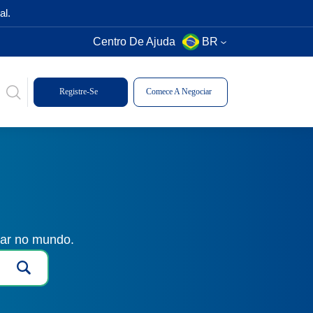
al.
Centro De Ajuda
BR
Registre-Se
Comece A Negociar
gar no mundo.