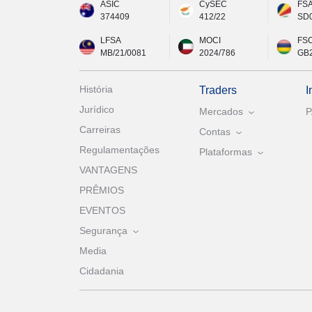
ASIC
CySEC
FS
374409
412/22
SD
LFSA
MOCI
FS
MB/21/0081
2024/786
GB
História
Traders
I
Jurídico
Mercados
Carreiras
Contas
Regulamentações
Plataformas
VANTAGENS
PRÊMIOS
EVENTOS
Segurança
Media
Cidadania