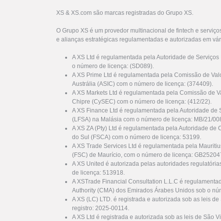
XS & XS.com são marcas registradas do Grupo XS.
O Grupo XS é um provedor multinacional de fintech e serviço
e alianças estratégicas regulamentadas e autorizadas em vár
A XS Ltd é regulamentada pela Autoridade de Serviços
o número de licença: (SD089).
A XS Prime Ltd é regulamentada pela Comissão de Valo
Austrália (ASIC) com o número de licença: (374409).
A XS Markets Ltd é regulamentada pela Comissão de Va
Chipre (CySEC) com o número de licença: (412/22).
A XS Finance Ltd é regulamentada pela Autoridade de 
(LFSA) na Malásia com o número de licença: MB/21/00
A XS ZA (Pty) Ltd é regulamentada pela Autoridade de 
do Sul (FSCA) com o número de licença: 53199.
A XS Trade Services Ltd é regulamentada pela Mauriti
(FSC) de Maurício, com o número de licença: GB25204
A XS United é autorizada pelas autoridades regulatóri
de licença: 513918.
A XSTrade Financial Consultation L.L.C é regulamenta
Authority (CMA) dos Emirados Árabes Unidos sob o nú
A XS (LC) LTD. é registrada e autorizada sob as leis d
registro: 2025-00114.
A XS Ltd é registrada e autorizada sob as leis de São