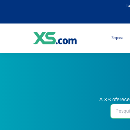
To
Empresa
A XS oferece