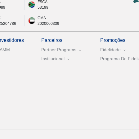
A
FSCA
089
53199
C
CMA
25204786
2020000339
nvestidores
Parceiros
Promoções
PAMM
Partner Programs
Fidelidade
Institucional
Programa De Fideli