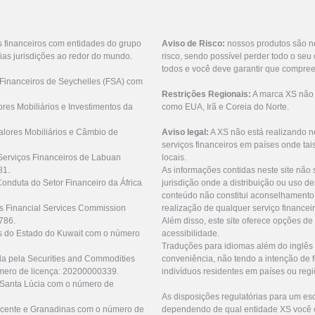
s financeiros com entidades do grupo
Aviso de Risco:
nossos produtos são n
ias jurisdições ao redor do mundo.
risco, sendo possível perder todo o se
todos e você deve garantir que compree
 Financeiros de Seychelles (FSA) com
Restrições Regionais:
A marca XS não o
res Mobiliários e Investimentos da
como EUA, Irã e Coreia do Norte.
lores Mobiliários e Câmbio de
Aviso legal:
A XS não está realizando n
serviços financeiros em países onde tai
Serviços Financeiros de Labuan
locais.
81.
As informações contidas neste site não 
Conduta do Setor Financeiro da África
jurisdição onde a distribuição ou uso de
conteúdo não constitui aconselhamento 
us Financial Services Commission
realização de qualquer serviço financei
786.
Além disso, este site oferece opções de
as do Estado do Kuwait com o número
acessibilidade.
Traduções para idiomas além do inglês 
da pela Securities and Commodities
conveniência, não tendo a intenção de fo
mero de licença: 20200000339.
indivíduos residentes em países ou regi
e Santa Lúcia com o número de
As disposições regulatórias para um e
 Vicente e Granadinas com o número de
dependendo de qual entidade XS você e