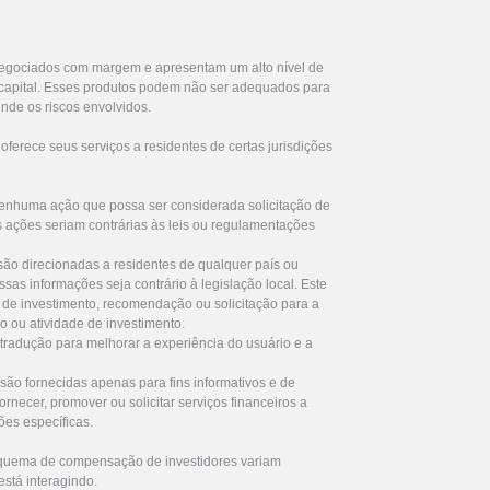
egociados com margem e apresentam um alto nível de
u capital. Esses produtos podem não ser adequados para
nde os riscos envolvidos.
ferece seus serviços a residentes de certas jurisdições
enhuma ação que possa ser considerada solicitação de
s ações seriam contrárias às leis ou regulamentações
são direcionadas a residentes de qualquer país ou
ssas informações seja contrário à legislação local. Este
de investimento, recomendação ou solicitação para a
ro ou atividade de investimento.
 tradução para melhorar a experiência do usuário e a
são fornecidas apenas para fins informativos e de
rnecer, promover ou solicitar serviços financeiros a
ões específicas.
squema de compensação de investidores variam
stá interagindo.