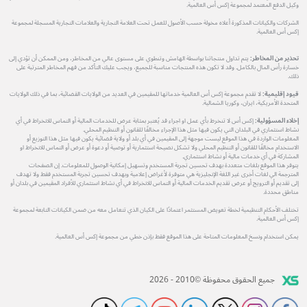
وكيل الدفع المعتمد لمجموعة إكس أس العالمية.
الشركات والكيانات المذكورة أعلاه مخولة حسب الأصول للعمل تحت العلامة التجارية والعلامات التجارية المسجلة لمجموعة
إكس أس العالمية.
تحذير من المخاطر:
يتم تداول منتجاتنا بواسطة الهامش وتنطوي على مستوى عالي من المخاطر، ومن الممكن أن تؤدي إلى
خسارة رأس المال بالكامل. وقد لا تكون هذه المنتجات مناسبة للجميع، ويجب عليك التأكد من فهم المخاطر المترتبة على
ذلك.
قيود إقليمية:
لا تقدم مجموعة إكس أس العالمية خدماتها للمقيمين في العديد من الولايات القضائية، بما في ذلك الولايات
المتحدة الأمريكية، ايران، وكوريا الشمالية.
إخلاء المسؤولية:
إكس أس لا تنخرط بأي عمل او اجراء قد يُعتبر بمثابة عرض للخدمات المالية أو التماس للانخراط في أي
نشاط استثماري في البلدان التي يكون فيها مثل هذا الإجراء مخالفًا للقانون أو التنظيم المحلي.
المعلومات الواردة في هذا الموقع ليست موجهة إلى المقيمين في أي بلد أو ولاية قضائية يكون فيها مثل هذا التوزيع أو
الاستخدام مخالفًا للقانون أو التنظيم المحلي ولا تشكل نصيحة استثمارية أو توصية أو دعوة أو عرض أو التماس للانخراط او
المشاركة في أي خدمات مالية أو نشاط استثماري.
يتوفر هذا الموقع بلغات متعددة بهدف تحسين تجربة المستخدم وتسهيل إمكانية الوصول للمعلومات. إن الصفحات
المترجمة الي لغات أخرى غير اللغة الإنجليزية هي متوفرة لأغراض إعلامية وبهدف تحسين تجربة المستخدم فقط ولا تهدف
إلى تقديم أو الترويج أو عرض تقديم الخدمات المالية أو التماس للانخراط في أي نشاط استثماري للأفراد المقيمين في بلدان أو
مناطق محددة.
تختلف الأحكام التنظيمية لخطة تعويض المستثمر اعتمادًا على الكيان الذي تتعامل معه من ضمن الكيانات التابعة لمجموعة
إكس أس العالمية.
يمكن استخدام ونسخ المعلومات المتاحة على هذا الموقع فقط بإذن خطي من مجموعة إكس أس العالمية.
جميع الحقوق محفوظة ©2010 - 2026