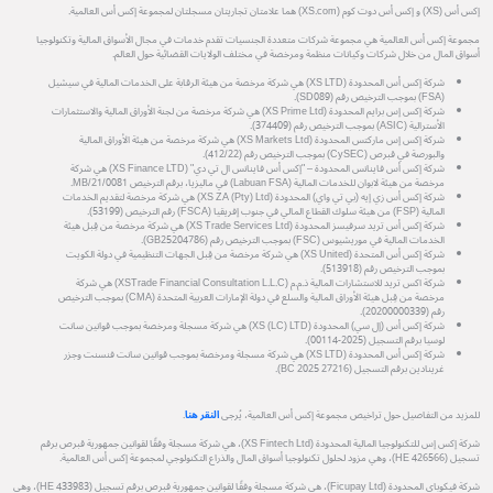
إكس أس (XS) و إكس أس دوت كوم (XS.com) هما علامتان تجاريتان مسجلتان لمجموعة إكس أس العالمية.
مجموعة إكس أس العالمية هي مجموعة شركات متعددة الجنسيات تقدم خدمات في مجال الأسواق المالية وتكنولوجيا
أسواق المال من خلال شركات وكيانات منظمة ومرخصة في مختلف الولايات القضائية حول العالم.
شركة إكس أس المحدودة (XS LTD) هي شركة مرخصة من هيئة الرقابة على الخدمات المالية في سيشيل
(FSA) بموجب الترخيص رقم (SD089).
شركة إكس إس برايم المحدودة (XS Prime Ltd) هي شركة مرخصة من لجنة الأوراق المالية والاستثمارات
الأسترالية (ASIC) بموجب الترخيص رقم (374409).
شركة إكس إس ماركتس المحدودة (XS Markets Ltd) هي شركة مرخصة من هيئة الأوراق المالية
والبورصة في قبرص (CySEC) بموجب الترخيص رقم (412/22).
شركة إكس أس فاينانس المحدودة – "إكس أس فاينانس ال تي دي" (XS Finance LTD) هي شركة
مرخصة من هيئة لابوان للخدمات المالية (Labuan FSA) في ماليزيا، برقم الترخيص MB/21/0081.
شركة إكس أس زي إيه (بي تي واي) المحدودة (XS ZA (Pty) Ltd) هي شركة مرخصة لتقديم الخدمات
المالية (FSP) من هيئة سلوك القطاع المالي في جنوب إفريقيا (FSCA) رقم الترخيص (53199).
شركة إكس أس تريد سرفيسز المحدودة (XS Trade Services Ltd) هي شركة مرخصة من قِبل هيئة
الخدمات المالية في موريشيوس (FSC) بموجب الترخيص رقم (GB25204786).
شركة إكس أس المتحدة (XS United) هي شركة مرخصة من قِبل الجهات التنظيمية في دولة الكويت
بموجب الترخيص رقم (513918).
شركة اكس تريد للاستشارات المالية ذ.م.م (XSTrade Financial Consultation L.L.C) هي شركة
مرخصة من قِبل هيئة الأوراق المالية والسلع في دولة الإمارات العربية المتحدة (CMA) بموجب الترخيص
رقم (20200000339).
شركة إكس أس (إل سي) المحدودة (XS (LC) LTD) هي شركة مسجلة ومرخصة بموجب قوانين سانت
لوسيا برقم التسجيل (2025-00114).
شركة إكس أس المحدودة (XS LTD) هي شركة مسجلة ومرخصة بموجب قوانين سانت فنسنت وجزر
غرينادين برقم التسجيل (27216 BC 2025).
للمزيد من التفاصيل حول تراخيص مجموعة إكس أس العالمية، يُرجى
النقر هنا
.
شركة إكس إس للتكنولوجيا المالية المحدودة (XS Fintech Ltd)، هي شركة مسجلة وفقًا لقوانين جمهورية قبرص برقم
تسجيل (HE 426566)، وهي مزود لحلول تكنولوجيا أسواق المال والذراع التكنولوجي لمجموعة إكس أس العالمية.
شركة فيكوباي المحدودة (Ficupay Ltd)، هي شركة مسجلة وفقًا لقوانين جمهورية قبرص برقم تسجيل (HE 433983)، وهي