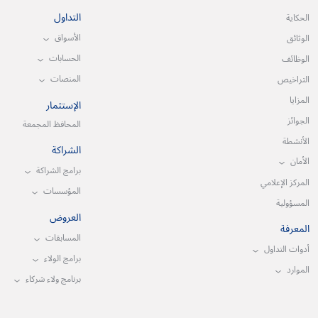
التداول
الحكاية
الأسواق
الوثائق
الحسابات
الوظائف
المنصات
التراخيص
المزايا
الإستثمار
الجوائز
المحافظ المجمعة
الأنشطة
الشراكة
الأمان
برامج الشراكة
المركز الإعلامي
المؤسسات
المسؤولية
العروض
المعرفة
المسابقات
أدوات التداول
برامج الولاء
الموارد
برنامج ولاء شركاء