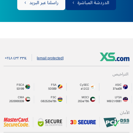
الدردشة المباشرة
راسلنا عبر البريد
+۲٤۸ ٤۳۲ ۳۳۱٤
[email protected]
التراخيص
FSCA
FSA
CySEC
ASIC
53199
SD089
412/22
374409
CMA
FSC
MOCI
LFSA
2020000339
GB25204786
2024/786
MB/21/0081
الأمان