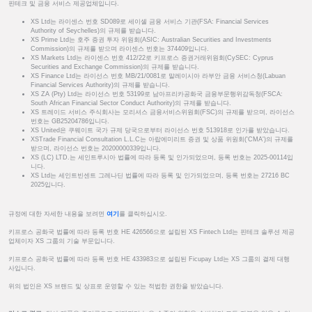
핀테크 및 금융 서비스 제공업체입니다.
XS Ltd는 라이센스 번호 SD089로 세이셸 금융 서비스 기관(FSA: Financial Services
Authority of Seychelles)의 규제를 받습니다.
XS Prime Ltd는 호주 증권 투자 위원회(ASIC: Australian Securities and Investments
Commission)의 규제를 받으며 라이센스 번호는 374409입니다.
XS Markets Ltd는 라이센스 번호 412/22로 키프로스 증권거래위원회(CySEC: Cyprus
Securities and Exchange Commission)의 규제를 받습니다.
XS Finance Ltd는 라이선스 번호 MB/21/0081로 말레이시아 라부안 금융 서비스청(Labuan
Financial Services Authority)의 규제를 받습니다.
XS ZA (Pty) Ltd는 라이선스 번호 53199로 남아프리카공화국 금융부문행위감독청(FSCA:
South African Financial Sector Conduct Authority)의 규제를 받습니다.
XS 트레이드 서비스 주식회사는 모리셔스 금융서비스위원회(FSC)의 규제를 받으며, 라이선스
번호는 GB25204786입니다.
XS United은 쿠웨이트 국가 규제 당국으로부터 라이선스 번호 513918로 인가를 받았습니다.
XSTrade Financial Consultation L.L.C는 아랍에미리트 증권 및 상품 위원회('CMA')의 규제를
받으며, 라이선스 번호는 20200000339입니다.
XS (LC) LTD.는 세인트루시아 법률에 따라 등록 및 인가되었으며, 등록 번호는 2025-00114입
니다.
XS Ltd는 세인트빈센트 그레나딘 법률에 따라 등록 및 인가되었으며, 등록 번호는 27216 BC
2025입니다.
규정에 대한 자세한 내용을 보려면
여기
를 클릭하십시오.
키프로스 공화국 법률에 따라 등록 번호 HE 426566으로 설립된 XS Fintech Ltd는 핀테크 솔루션 제공
업체이자 XS 그룹의 기술 부문입니다.
키프로스 공화국 법률에 따라 등록 번호 HE 433983으로 설립된 Ficupay Ltd는 XS 그룹의 결제 대행
사입니다.
위의 법인은 XS 브랜드 및 상표로 운영할 수 있는 적법한 권한을 받았습니다.