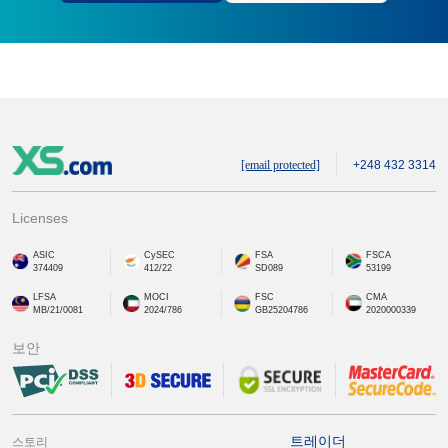
[email protected]
+248 432 3314
Licenses
ASIC
CySEC
FSA
FSCA
374409
412/22
SD089
53199
LFSA
MOCI
FSC
CMA
MB/21/0081
2024/786
GB25204786
2020000339
보안
트레이더
스토리