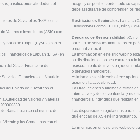
rsas jurisdicciones alrededor del
riesgo, y es posible perder todo su cap
debe asegurarse de comprender los rie
ancieros de Seychelles (FSA) con el
Restricciones Regionales:
La marca XS 
jurisdicciones como EE.UU., Irán y Core
 de Valores e Inversiones (ASIC) con
Descargo de Responsabilidad:
XS no 
es y Bolsa de Chipre (CySEC) con el
solicitud de servicios financieros en pa
o normativa local.
icios Financieros de Labuan (LFSA) en
La información en este sitio web no está
su distribución o uso sea contrario a la 
ucta del Sector Financiero de
asesoramiento de inversión, recomendaci
o servicios financieros.
 Servicios Financieros de Mauricio
Asimismo, este sitio web ofrece opcione
usuario y la accesibilidad.
ias del Estado de Kuwait con el
Las traducciones a idiomas distintos de
informativos y de conveniencia, y no est
 la Autoridad de Valores y Materias
financieros a individuos que residan en 
20200000339.
es de Santa Lucía con el número de
Las disposiciones regulatorias para un
qué entidad de XS esté interactuando.
an Vicente y las Granadinas con el
La información en este sitio web solo p