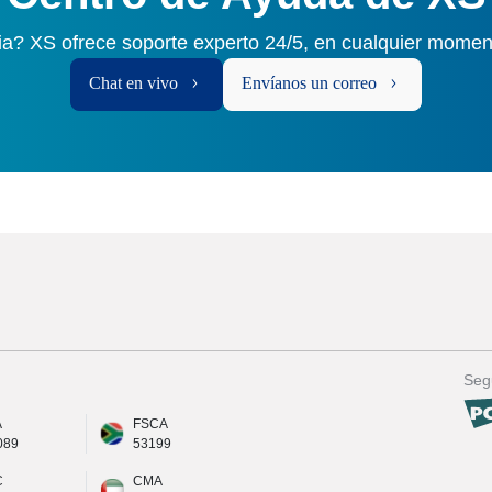
ia? XS ofrece soporte experto 24/5, en cualquier momen
Chat en vivo
Envíanos un correo
Seg
A
FSCA
089
53199
C
CMA