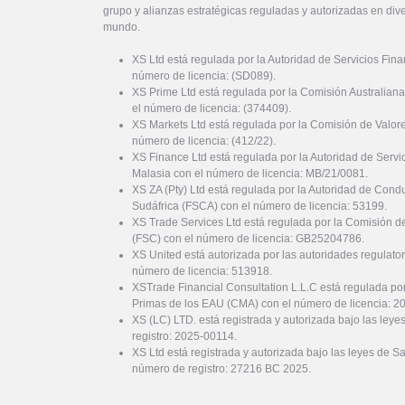
grupo y alianzas estratégicas reguladas y autorizadas en dive
mundo.
XS Ltd está regulada por la Autoridad de Servicios Fin
número de licencia: (SD089).
XS Prime Ltd está regulada por la Comisión Australiana
el número de licencia: (374409).
XS Markets Ltd está regulada por la Comisión de Valor
número de licencia: (412/22).
XS Finance Ltd está regulada por la Autoridad de Serv
Malasia con el número de licencia: MB/21/0081.
XS ZA (Pty) Ltd está regulada por la Autoridad de Cond
Sudáfrica (FSCA) con el número de licencia: 53199.
XS Trade Services Ltd está regulada por la Comisión de
(FSC) con el número de licencia: GB25204786.
XS United está autorizada por las autoridades regulator
número de licencia: 513918.
XSTrade Financial Consultation L.L.C está regulada por
Primas de los EAU (CMA) con el número de licencia: 
XS (LC) LTD. está registrada y autorizada bajo las ley
registro: 2025-00114.
XS Ltd está registrada y autorizada bajo las leyes de S
número de registro: 27216 BC 2025.