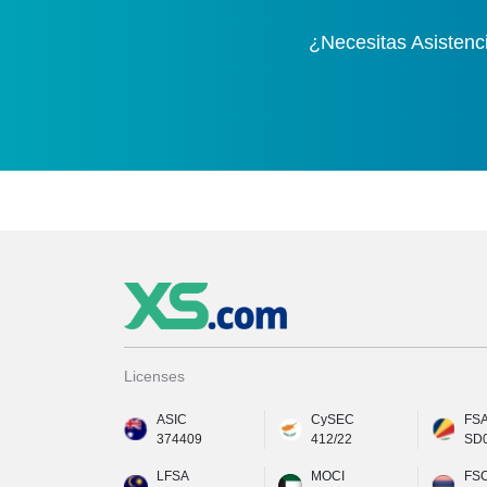
¿Necesitas Asistenc
Licenses
ASIC
CySEC
FS
374409
412/22
SD
LFSA
MOCI
FS