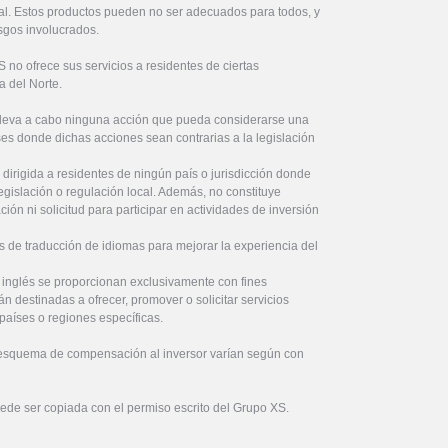
ital. Estos productos pueden no ser adecuados para todos, y
sgos involucrados.
no ofrece sus servicios a residentes de ciertas
a del Norte.
lleva a cabo ninguna acción que pueda considerarse una
íses donde dichas acciones sean contrarias a la legislación
 dirigida a residentes de ningún país o jurisdicción donde
legislación o regulación local. Además, no constituye
ón ni solicitud para participar en actividades de inversión
s de traducción de idiomas para mejorar la experiencia del
l inglés se proporcionan exclusivamente con fines
án destinadas a ofrecer, promover o solicitar servicios
países o regiones específicas.
 esquema de compensación al inversor varían según con
uede ser copiada con el permiso escrito del Grupo XS.