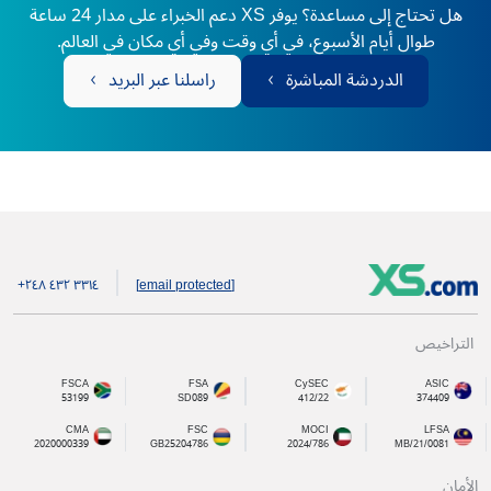
هل تحتاج إلى مساعدة؟ يوفر XS دعم الخبراء على مدار 24 ساعة
طوال أيام الأسبوع، في أي وقت وفي أي مكان في العالم.
الدردشة المباشرة
راسلنا عبر البريد
+۲٤۸ ٤۳۲ ۳۳۱٤
[email protected]
التراخيص
FSCA
FSA
CySEC
ASIC
53199
SD089
412/22
374409
CMA
FSC
MOCI
LFSA
2020000339
GB25204786
2024/786
MB/21/0081
الأمان