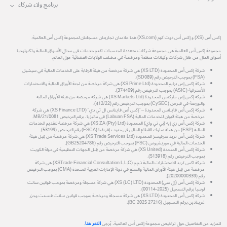
برنامج ولاء شركاء
إكس أس (XS) و إكس أس دوت كوم (XS.com) هما علامتان تجاريتان مسجلتان لمجموعة إكس أس العالمية.
مجموعة إكس أس العالمية هي مجموعة شركات متعددة الجنسيات تقدم خدمات في مجال الأسواق المالية وتكنولوجيا
أسواق المال من خلال شركات وكيانات منظمة ومرخصة في مختلف الولايات القضائية حول العالم.
شركة إكس أس المحدودة (XS LTD) هي شركة مرخصة من هيئة الرقابة على الخدمات المالية في سيشيل
(FSA) بموجب الترخيص رقم (SD089).
شركة إكس إس برايم المحدودة (XS Prime Ltd) هي شركة مرخصة من لجنة الأوراق المالية والاستثمارات
الأسترالية (ASIC) بموجب الترخيص رقم (374409).
شركة إكس إس ماركتس المحدودة (XS Markets Ltd) هي شركة مرخصة من هيئة الأوراق المالية
والبورصة في قبرص (CySEC) بموجب الترخيص رقم (412/22).
شركة إكس أس فاينانس المحدودة – "إكس أس فاينانس ال تي دي" (XS Finance LTD) هي شركة
مرخصة من هيئة لابوان للخدمات المالية (Labuan FSA) في ماليزيا، برقم الترخيص MB/21/0081.
شركة إكس أس زي إيه (بي تي واي) المحدودة (XS ZA (Pty) Ltd) هي شركة مرخصة لتقديم الخدمات
المالية (FSP) من هيئة سلوك القطاع المالي في جنوب إفريقيا (FSCA) رقم الترخيص (53199).
شركة إكس أس تريد سرفيسز المحدودة (XS Trade Services Ltd) هي شركة مرخصة من قِبل هيئة
الخدمات المالية في موريشيوس (FSC) بموجب الترخيص رقم (GB25204786).
شركة إكس أس المتحدة (XS United) هي شركة مرخصة من قِبل الجهات التنظيمية في دولة الكويت
بموجب الترخيص رقم (513918).
شركة اكس تريد للاستشارات المالية ذ.م.م (XSTrade Financial Consultation L.L.C) هي شركة
مرخصة من قِبل هيئة الأوراق المالية والسلع في دولة الإمارات العربية المتحدة (CMA) بموجب الترخيص
رقم (20200000339).
شركة إكس أس (إل سي) المحدودة (XS (LC) LTD) هي شركة مسجلة ومرخصة بموجب قوانين سانت
لوسيا برقم التسجيل (2025-00114).
شركة إكس أس المحدودة (XS LTD) هي شركة مسجلة ومرخصة بموجب قوانين سانت فنسنت وجزر
غرينادين برقم التسجيل (27216 BC 2025).
للمزيد من التفاصيل حول تراخيص مجموعة إكس أس العالمية، يُرجى
النقر هنا
.