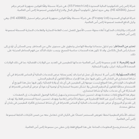
شركة إكس إس للتكنولوجيا المالية المحدودة (XS Fintech Ltd)، هي شركة مسجلة وفقًا لقوانين جمهورية قبرص برقم
تسجيل (HE 426566)، وهي مزود لحلول تكنولوجيا أسواق المال والذراع التكنولوجي لمجموعة إكس أس العالمية.
شركة فيكوباي المحدودة (Ficupay Ltd)، هي شركة مسجلة وفقًا لقوانين جمهورية قبرص برقم تسجيل (HE 433983)، وهي
وكيل الدفع المعتمد لمجموعة إكس أس العالمية.
الشركات والكيانات المذكورة أعلاه مخولة حسب الأصول للعمل تحت العلامة التجارية والعلامات التجارية المسجلة لمجموعة
إكس أس العالمية.
تحذير من المخاطر:
يتم تداول منتجاتنا بواسطة الهامش وتنطوي على مستوى عالي من المخاطر، ومن الممكن أن تؤدي إلى
خسارة رأس المال بالكامل. وقد لا تكون هذه المنتجات مناسبة للجميع، ويجب عليك التأكد من فهم المخاطر المترتبة على
ذلك.
قيود إقليمية:
لا تقدم مجموعة إكس أس العالمية خدماتها للمقيمين في العديد من الولايات القضائية، بما في ذلك الولايات
المتحدة الأمريكية، ايران، وكوريا الشمالية.
إخلاء المسؤولية:
إكس أس لا تنخرط بأي عمل او اجراء قد يُعتبر بمثابة عرض للخدمات المالية أو التماس للانخراط في أي
نشاط استثماري في البلدان التي يكون فيها مثل هذا الإجراء مخالفًا للقانون أو التنظيم المحلي.
المعلومات الواردة في هذا الموقع ليست موجهة إلى المقيمين في أي بلد أو ولاية قضائية يكون فيها مثل هذا التوزيع أو
الاستخدام مخالفًا للقانون أو التنظيم المحلي ولا تشكل نصيحة استثمارية أو توصية أو دعوة أو عرض أو التماس للانخراط او
المشاركة في أي خدمات مالية أو نشاط استثماري.
يتوفر هذا الموقع بلغات متعددة بهدف تحسين تجربة المستخدم وتسهيل إمكانية الوصول للمعلومات. إن الصفحات
المترجمة الي لغات أخرى غير اللغة الإنجليزية هي متوفرة لأغراض إعلامية وبهدف تحسين تجربة المستخدم فقط ولا تهدف
إلى تقديم أو الترويج أو عرض تقديم الخدمات المالية أو التماس للانخراط في أي نشاط استثماري للأفراد المقيمين في بلدان أو
مناطق محددة.
تختلف الأحكام التنظيمية لخطة تعويض المستثمر اعتمادًا على الكيان الذي تتعامل معه من ضمن الكيانات التابعة لمجموعة
إكس أس العالمية.
يمكن استخدام ونسخ المعلومات المتاحة على هذا الموقع فقط بإذن خطي من مجموعة إكس أس العالمية.