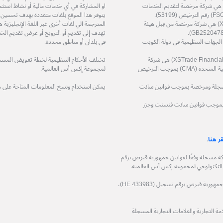
ة إكس أس زي إيه (بي تي واي) المحدودة (XS ZA (Pty) Ltd) هي شركة مرخصة لتقديم الخدمات
او المشاركة في أي خدمات مالية أو نشاط استثم
يتوفر هذا الموقع بلغات متعددة بهدف تحسين
شركة إكس أس تريد سرفيسز المحدودة (XS Trade Services Ltd) هي شركة مرخصة من قِبل هيئة
المترجمة الي لغات أخرى غير اللغة الإنجليزي
تهدف إلى تقديم أو الترويج أو عرض تقديم الخد
ة مرخصة من قِبل الجهات التنظيمية في دولة الكويت
في بلدان أو مناطق محددة.
شركة اكس تريد للاستشارات المالية ذ.م.م (XSTrade Financial Consultation L.L.C) هي شركة
تختلف الأحكام التنظيمية لخطة تعويض المستثمر
مرخصة من قِبل هيئة الأوراق المالية والسلع في دولة الإمارات العربية المتحدة (CMA) بموجب الترخيص
لمجموعة إكس أس العالمية.
حدودة (XS (LC) LTD) هي شركة مسجلة ومرخصة بموجب قوانين سانت
يمكن استخدام ونسخ المعلومات المتاحة على 
 مسجلة ومرخصة بموجب قوانين سانت فنسنت وجزر
قر هنا
.
وجيا المالية المحدودة (XS Fintech Ltd)، هي شركة مسجلة وفقًا لقوانين جمهورية قبرص برقم
شركة فيكوباي المحدودة (Ficupay Ltd)، هي شركة مسجلة وفقًا لقوانين جمهورية قبرص برقم تسجيل (HE 433983)،
 التجارية والعلامات التجارية المسجلة