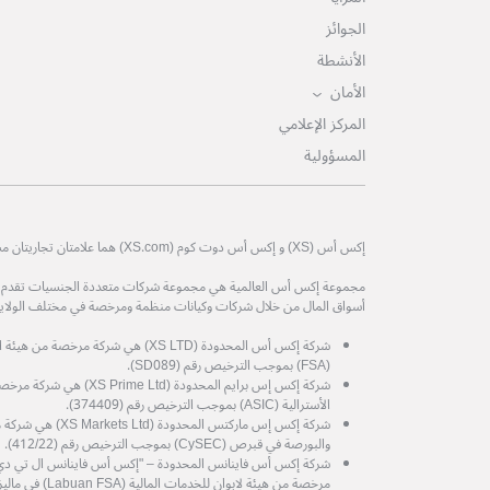
الجوائز
الأنشطة
الأمان
المركز الإعلامي
المسؤولية
إكس أس (XS) و إكس أس دوت كوم (XS.com) هما علامتان تجاريتان مسجلتان لمجموعة إكس أس العالمية.
مجموعة إكس أس العالمية هي مجموعة شركات متعددة الجنسيات تقدم خدم
أسواق المال من خلال شركات وكيانات منظمة ومرخصة في مختلف الولايات
شركة إكس أس المحدودة (XS LTD) هي شركة 
(FSA) بموجب الترخيص رقم (SD089).
شركة إكس إس برايم المحدودة (d
الأسترالية (ASIC) بموجب الترخيص رقم (374409).
شركة إكس إس ماركتس المح
والبورصة في قبرص (CySEC) بموجب الترخيص رقم (412/22).
مرخصة من هيئة لابوان للخدمات المالية (Labuan FSA) في ماليزيا، برقم الترخيص MB/21/0081.