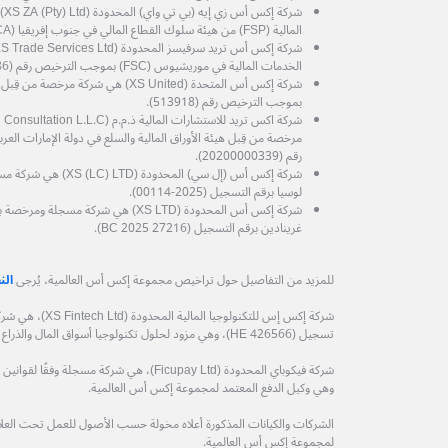
شرك
المالية (FSP) من هيئة سلوك القطاع المالي في جنوب إفريقيا (FSCA) رقم الترخيص (53199).
الخدمات المالية في موريشيوس (FSC) بموجب الترخيص رقم (GB25204786).
شركة إكس أس المتحدة (XS United) هي شرك
بموجب الترخيص رقم (513918).
رقم (20200000339).
شركة إكس أس (إل سي) الم
لوسيا برقم التسجيل (2025-00114).
شركة إكس أس المحدودة (XS LTD) هي شركة
غرينادين برقم التسجيل (27216 BC 2025).
للمزيد من التفاصيل حول تراخيص مجموعة إكس أس العالمية، يُرجى
الن
شركة إكس إس للتكنول
تسجيل (HE 426566)، وهي مزود لحلول تكنولوجيا أسواق المال والذراع التكنولوجي لمجموعة إكس أس العالمية.
وهي وكيل الدفع المعتمد لمجموعة إكس أس العالمية.
الشركات والكيانات المذكورة أعلاه مخولة حسب الأصول للعمل تحت العلامة
لمجموعة إكس أس العالمية.