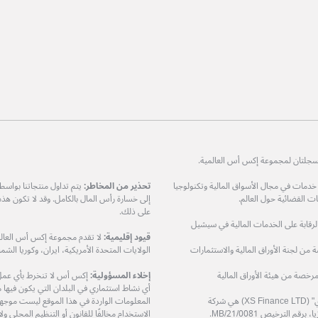
ات في مجال الأسواق المالية وتكنولوجيا
تحذير من المخاطر:
يتم تداول منتجاتنا بواس
 القضائية حول العالم.
إلى خسارة رأس المال بالكامل. وقد لا تكون هذ
على ذلك.
مرخصة من هيئة الرقابة على الخدمات المالية في سيشيل
قيود إقليمية:
لا تقدم مجموعة إكس أس العالمي
XS Prime Lt) هي شركة مرخصة من لجنة الأوراق المالية والاستثمارات
الولايات المتحدة الأمريكية، ايران، وكوريا الشمال
دودة (XS Markets Ltd) هي شركة مرخصة من هيئة الأوراق المالية
إخلاء المسؤولية:
إكس أس لا تنخرط بأي عمل او
أي نشاط استثماري في البلدان التي يكون فيها مثل
شركة إكس أس فاينانس المحدودة – "إكس أس فاينانس ال تي دي" (XS Finance LTD) هي شركة
المعلومات الواردة في هذا الموقع ليست موجهة إ
الاستخدام مخالفًا للقانون أو التنظيم المحلي 