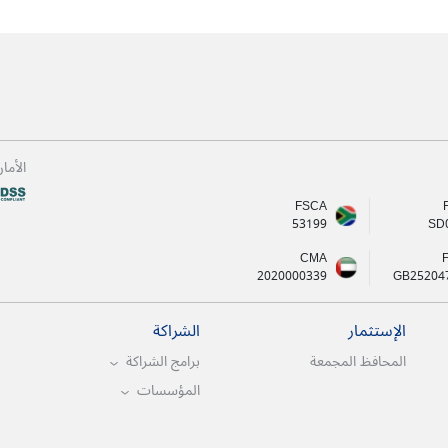
الأما
FSCA
53199
SD
CMA
2020000339
GB25204
الإستثمار
الشراكة
المحافظ المجمعة
برامج الشراكة
المؤسسات