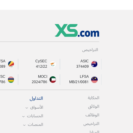
التراخيص
FSA
CySEC
ASIC
089
412/22
374409
FSC
MOCI
LFSA
786
2024/786
MB/21/0081
التداول
الحكاية
الوثائق
الأسواق
الوظائف
الحسابات
التراخيص
المنصات
المزايا