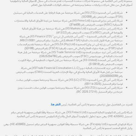
مجموعة إكس أس العالمية هي مجموعة شركات متعددة الجنسيات تقدم خدمات في مجال الأسواق المالية وتكنولوجيا
أسواق المال من خلال شركات وكيانات منظمة ومرخصة في مختلف الولايات القضائية حول العالم.
شركة إكس أس المحدودة (XS LTD) هي شركة مرخصة من هيئة الرقابة على الخدمات المالية في سيشيل
(FSA) بموجب الترخيص رقم (SD089).
شركة إكس إس برايم المحدودة (XS Prime Ltd) هي شركة مرخصة من لجنة الأوراق المالية والاستثمارات
الأسترالية (ASIC) بموجب الترخيص رقم (374409).
شركة إكس إس ماركتس المحدودة (XS Markets Ltd) هي شركة مرخصة من هيئة الأوراق المالية
والبورصة في قبرص (CySEC) بموجب الترخيص رقم (412/22).
شركة إكس أس فاينانس المحدودة – "إكس أس فاينانس ال تي دي" (XS Finance LTD) هي شركة
مرخصة من هيئة لابوان للخدمات المالية (Labuan FSA) في ماليزيا، برقم الترخيص MB/21/0081.
شركة إكس أس زي إيه (بي تي واي) المحدودة (XS ZA (Pty) Ltd) هي شركة مرخصة لتقديم الخدمات
المالية (FSP) من هيئة سلوك القطاع المالي في جنوب إفريقيا (FSCA) رقم الترخيص (53199).
شركة إكس أس تريد سرفيسز المحدودة (XS Trade Services Ltd) هي شركة مرخصة من قِبل هيئة
الخدمات المالية في موريشيوس (FSC) بموجب الترخيص رقم (GB25204786).
شركة إكس أس المتحدة (XS United) هي شركة مرخصة من قِبل الجهات التنظيمية في دولة الكويت
بموجب الترخيص رقم (513918).
شركة اكس تريد للاستشارات المالية ذ.م.م (XSTrade Financial Consultation L.L.C) هي شركة
مرخصة من قِبل هيئة الأوراق المالية والسلع في دولة الإمارات العربية المتحدة (CMA) بموجب الترخيص
رقم (20200000339).
شركة إكس أس (إل سي) المحدودة (XS (LC) LTD) هي شركة مسجلة ومرخصة بموجب قوانين سانت
لوسيا برقم التسجيل (2025-00114).
شركة إكس أس المحدودة (XS LTD) هي شركة مسجلة ومرخصة بموجب قوانين سانت فنسنت وجزر
غرينادين برقم التسجيل (27216 BC 2025).
للمزيد من التفاصيل حول تراخيص مجموعة إكس أس العالمية، يُرجى
النقر هنا
.
شركة إكس إس للتكنولوجيا المالية المحدودة (XS Fintech Ltd)، هي شركة مسجلة وفقًا لقوانين جمهورية قبرص برقم
تسجيل (HE 426566)، وهي مزود لحلول تكنولوجيا أسواق المال والذراع التكنولوجي لمجموعة إكس أس العالمية.
شركة فيكوباي المحدودة (Ficupay Ltd)، هي شركة مسجلة وفقًا لقوانين جمهورية قبرص برقم تسجيل (HE 433983)، وهي
وكيل الدفع المعتمد لمجموعة إكس أس العالمية.