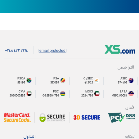
+۲٤۸ ٤۳۲ ۳۳۱٤
[email protected]
التراخيص
FSCA
FSA
CySEC
ASIC
53199
SD089
412/22
374409
CMA
FSC
MOCI
LFSA
2020000339
GB25204786
2024/786
MB/21/0081
الأمان
التداول
الحكاية