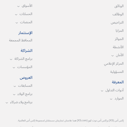
الأسواق
الوثائق
الحسابات
الوظائف
المنصات
التراخيص
المزايا
الإستثمار
الجوائز
المحافظ المجمعة
الأنشطة
الشراكة
الأمان
برامج الشراكة
المركز الإعلامي
المؤسسات
المسؤولية
العروض
المعرفة
المسابقات
أدوات التداول
برامج الولاء
الموارد
برنامج ولاء شركاء
إكس أس (XS) و إكس أس دوت كوم (XS.com) هما علامتان تجاريتان مسجلتان لمجموعة إكس أس العالمية.