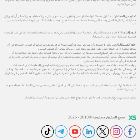
الشركات والكيانات المذكورة أعلاه مخولة حسب الأصول للعمل تحت العلامة التجارية والعلامات التجارية المسجلة لمجموعة
إكس أس العالمية.
تحذير من المخاطر:
يتم تداول منتجاتنا بواسطة الهامش وتنطوي على مستوى عالي من المخاطر، ومن الممكن أن تؤدي إلى
خسارة رأس المال بالكامل. وقد لا تكون هذه المنتجات مناسبة للجميع، ويجب عليك التأكد من فهم المخاطر المترتبة على
ذلك.
قيود إقليمية:
لا تقدم مجموعة إكس أس العالمية خدماتها للمقيمين في العديد من الولايات القضائية، بما في ذلك الولايات
المتحدة الأمريكية، ايران، وكوريا الشمالية.
إخلاء المسؤولية:
إكس أس لا تنخرط بأي عمل او اجراء قد يُعتبر بمثابة عرض للخدمات المالية أو التماس للانخراط في أي
نشاط استثماري في البلدان التي يكون فيها مثل هذا الإجراء مخالفًا للقانون أو التنظيم المحلي.
المعلومات الواردة في هذا الموقع ليست موجهة إلى المقيمين في أي بلد أو ولاية قضائية يكون فيها مثل هذا التوزيع أو
الاستخدام مخالفًا للقانون أو التنظيم المحلي ولا تشكل نصيحة استثمارية أو توصية أو دعوة أو عرض أو التماس للانخراط او
المشاركة في أي خدمات مالية أو نشاط استثماري.
يتوفر هذا الموقع بلغات متعددة بهدف تحسين تجربة المستخدم وتسهيل إمكانية الوصول للمعلومات. إن الصفحات
المترجمة الي لغات أخرى غير اللغة الإنجليزية هي متوفرة لأغراض إعلامية وبهدف تحسين تجربة المستخدم فقط ولا تهدف
إلى تقديم أو الترويج أو عرض تقديم الخدمات المالية أو التماس للانخراط في أي نشاط استثماري للأفراد المقيمين في بلدان أو
مناطق محددة.
تختلف الأحكام التنظيمية لخطة تعويض المستثمر اعتمادًا على الكيان الذي تتعامل معه من ضمن الكيانات التابعة لمجموعة
إكس أس العالمية.
يمكن استخدام ونسخ المعلومات المتاحة على هذا الموقع فقط بإذن خطي من مجموعة إكس أس العالمية.
جميع الحقوق محفوظة ©2010 - 2026