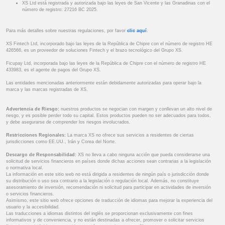
XS Ltd está registrada y autorizada bajo las leyes de San Vicente y las Granadinas con el
número de registro: 27216 BC 2025.
Para más detalles sobre nuestras regulaciones, por favor
clic aquí
.
XS Fintech Ltd, incorporado bajo las leyes de la República de Chipre con el número de registro HE
426566, es un proveedor de soluciones Fintech y el brazo tecnológico del Grupo XS.
Ficupay Ltd, incorporada bajo las leyes de la República de Chipre con el número de registro HE
433983, es el agente de pagos del Grupo XS.
Las entidades mencionadas anteriormente están debidamente autorizadas para operar bajo la
marca y las marcas registradas de XS.
Advertencia de Riesgo:
nuestros productos se negocian con margen y conllevan un alto nivel de
riesgo, y es posible perder todo su capital. Estos productos pueden no ser adecuados para todos,
y debe asegurarse de comprender los riesgos involucrados.
Restricciones Regionales:
La marca XS no ofrece sus servicios a residentes de ciertas
jurisdicciones como EE.UU., Irán y Corea del Norte.
Descargo de Responsabilidad:
XS no lleva a cabo ninguna acción que pueda considerarse una
solicitud de servicios financieros en países donde dichas acciones sean contrarias a la legislación
o normativa local.
La información en este sitio web no está dirigida a residentes de ningún país o jurisdicción donde
su distribución o uso sea contrario a la legislación o regulación local. Además, no constituye
asesoramiento de inversión, recomendación ni solicitud para participar en actividades de inversión
o servicios financieros.
Asimismo, este sitio web ofrece opciones de traducción de idiomas para mejorar la experiencia del
usuario y la accesibilidad.
Las traducciones a idiomas distintos del inglés se proporcionan exclusivamente con fines
informativos y de conveniencia, y no están destinadas a ofrecer, promover o solicitar servicios