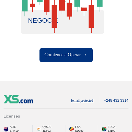
NEGOCIE
Comience a Operar
[email protected]
+248 432 3314
Licenses
ASIC
CySEC
FSA
FSCA
374409
412/22
SD089
53199