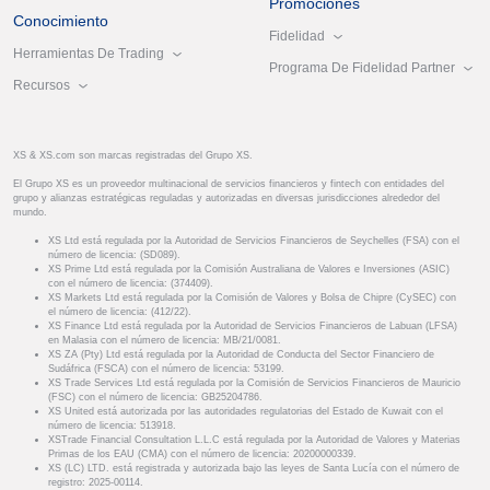
Promociones
Conocimiento
Fidelidad
Herramientas De Trading
Programa De Fidelidad Partner
Recursos
XS & XS.com son marcas registradas del Grupo XS.
El Grupo XS es un proveedor multinacional de servicios financieros y fintech con entidades del
grupo y alianzas estratégicas reguladas y autorizadas en diversas jurisdicciones alrededor del
mundo.
XS Ltd está regulada por la Autoridad de Servicios Financieros de Seychelles (FSA) con el
número de licencia: (SD089).
XS Prime Ltd está regulada por la Comisión Australiana de Valores e Inversiones (ASIC)
con el número de licencia: (374409).
XS Markets Ltd está regulada por la Comisión de Valores y Bolsa de Chipre (CySEC) con
el número de licencia: (412/22).
XS Finance Ltd está regulada por la Autoridad de Servicios Financieros de Labuan (LFSA)
en Malasia con el número de licencia: MB/21/0081.
XS ZA (Pty) Ltd está regulada por la Autoridad de Conducta del Sector Financiero de
Sudáfrica (FSCA) con el número de licencia: 53199.
XS Trade Services Ltd está regulada por la Comisión de Servicios Financieros de Mauricio
(FSC) con el número de licencia: GB25204786.
XS United está autorizada por las autoridades regulatorias del Estado de Kuwait con el
número de licencia: 513918.
XSTrade Financial Consultation L.L.C está regulada por la Autoridad de Valores y Materias
Primas de los EAU (CMA) con el número de licencia: 20200000339.
XS (LC) LTD. está registrada y autorizada bajo las leyes de Santa Lucía con el número de
registro: 2025-00114.