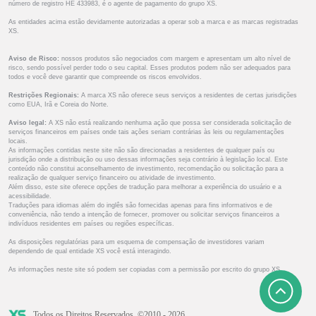
número de registro HE 433983, é o agente de pagamento do grupo XS.
As entidades acima estão devidamente autorizadas a operar sob a marca e as marcas registradas
XS.
Aviso de Risco:
nossos produtos são negociados com margem e apresentam um alto nível de
risco, sendo possível perder todo o seu capital. Esses produtos podem não ser adequados para
todos e você deve garantir que compreende os riscos envolvidos.
Restrições Regionais:
A marca XS não oferece seus serviços a residentes de certas jurisdições
como EUA, Irã e Coreia do Norte.
Aviso legal:
A XS não está realizando nenhuma ação que possa ser considerada solicitação de
serviços financeiros em países onde tais ações seriam contrárias às leis ou regulamentações
locais.
As informações contidas neste site não são direcionadas a residentes de qualquer país ou
jurisdição onde a distribuição ou uso dessas informações seja contrário à legislação local. Este
conteúdo não constitui aconselhamento de investimento, recomendação ou solicitação para a
realização de qualquer serviço financeiro ou atividade de investimento.
Além disso, este site oferece opções de tradução para melhorar a experiência do usuário e a
acessibilidade.
Traduções para idiomas além do inglês são fornecidas apenas para fins informativos e de
conveniência, não tendo a intenção de fornecer, promover ou solicitar serviços financeiros a
indivíduos residentes em países ou regiões específicas.
As disposições regulatórias para um esquema de compensação de investidores variam
dependendo de qual entidade XS você está interagindo.
As informações neste site só podem ser copiadas com a permissão por escrito do grupo XS.
Todos os Direitos Reservados. ©2010 - 2026