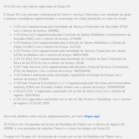
XS & XS.com são marcas registradas do Grupo XS.
O Grupo XS é um provedor multinacional de fintech e serviços financeiros com entidades do grupo
e alianças estratégicas regulamentadas e autorizadas em várias jurisdições ao redor do mundo.
A XS Ltd é regulamentada pela Autoridade de Serviços Financeiros de Seychelles (FSA)
com o número de licença: (SD089).
A XS Prime Ltd é regulamentada pela Comissão de Valores Mobiliários e Investimentos da
Austrália (ASIC) com o número de licença: (374409).
A XS Markets Ltd é regulamentada pela Comissão de Valores Mobiliários e Câmbio de
Chipre (CySEC) com o número de licença: (412/22).
A XS Finance Ltd é regulamentada pela Autoridade de Serviços Financeiros de Labuan
(LFSA) na Malásia com o número de licença: MB/21/0081.
A XS ZA (Pty) Ltd é regulamentada pela Autoridade de Conduta do Setor Financeiro da
África do Sul (FSCA) com o número de licença: 53199.
A XS Trade Services Ltd é regulamentada pela Mauritius Financial Services Commission
(FSC) de Maurício, com o número de licença: GB25204786.
A XS United é autorizada pelas autoridades regulatórias do Estado do Kuwait com o
número de licença: 513918.
A XSTrade Financial Consultation L.L.C é regulamentada pela Securities and Commodities
Authority (CMA) dos Emirados Árabes Unidos sob o número de licença: 20200000339.
A XS (LC) LTD. é registrada e autorizada sob as leis de Santa Lúcia com o número de
registro: 2025-00114.
A XS Ltd é registrada e autorizada sob as leis de São Vicente e Granadinas com o número
de registro: 27216 BC 2025.
Para mais detalhes sobre nossas regulamentações, por favor
clique aqui
.
XS Fintech Ltd, incorporada sob as leis da República do Chipre com o número de registro HE
426566, é uma provedora de soluções Fintech e o braço tecnológico do Grupo XS.
Ficupay Ltd, Ficupay Ltd, incorporada de acordo com as leis da República de Chipre com o