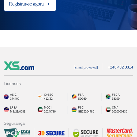
Registrar-se agora
[email protected]
+248 432 3314
Licenses
ASIC
CySEC
FSA
FSCA
374409
412/22
SD089
53199
LFSA
MOCI
FSC
CMA
MB/21/0081
2024/786
GB25204786
2020000339
Segurança