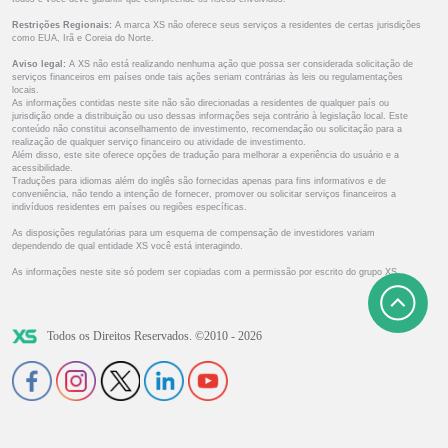
Restrições Regionais:
A marca XS não oferece seus serviços a residentes de certas jurisdições
como EUA, Irã e Coreia do Norte.
Aviso legal:
A XS não está realizando nenhuma ação que possa ser considerada solicitação de
serviços financeiros em países onde tais ações seriam contrárias às leis ou regulamentações
locais.
As informações contidas neste site não são direcionadas a residentes de qualquer país ou
jurisdição onde a distribuição ou uso dessas informações seja contrário à legislação local. Este
conteúdo não constitui aconselhamento de investimento, recomendação ou solicitação para a
realização de qualquer serviço financeiro ou atividade de investimento.
Além disso, este site oferece opções de tradução para melhorar a experiência do usuário e a
acessibilidade.
Traduções para idiomas além do inglês são fornecidas apenas para fins informativos e de
conveniência, não tendo a intenção de fornecer, promover ou solicitar serviços financeiros a
indivíduos residentes em países ou regiões específicas.
As disposições regulatórias para um esquema de compensação de investidores variam
dependendo de qual entidade XS você está interagindo.
As informações neste site só podem ser copiadas com a permissão por escrito do grupo XS.
Todos os Direitos Reservados. ©2010 - 2026