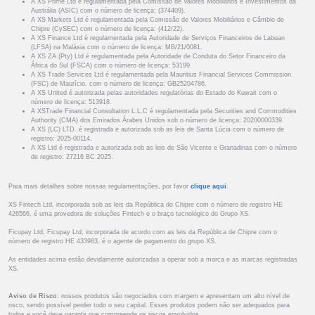
A XS Prime Ltd é regulamentada pela Comissão de Valores Mobiliários e Investimentos da
Austrália (ASIC) com o número de licença: (374409).
A XS Markets Ltd é regulamentada pela Comissão de Valores Mobiliários e Câmbio de
Chipre (CySEC) com o número de licença: (412/22).
A XS Finance Ltd é regulamentada pela Autoridade de Serviços Financeiros de Labuan
(LFSA) na Malásia com o número de licença: MB/21/0081.
A XS ZA (Pty) Ltd é regulamentada pela Autoridade de Conduta do Setor Financeiro da
África do Sul (FSCA) com o número de licença: 53199.
A XS Trade Services Ltd é regulamentada pela Mauritius Financial Services Commission
(FSC) de Maurício, com o número de licença: GB25204786.
A XS United é autorizada pelas autoridades regulatórias do Estado do Kuwait com o
número de licença: 513918.
A XSTrade Financial Consultation L.L.C é regulamentada pela Securities and Commodities
Authority (CMA) dos Emirados Árabes Unidos sob o número de licença: 20200000339.
A XS (LC) LTD. é registrada e autorizada sob as leis de Santa Lúcia com o número de
registro: 2025-00114.
A XS Ltd é registrada e autorizada sob as leis de São Vicente e Granadinas com o número
de registro: 27216 BC 2025.
Para mais detalhes sobre nossas regulamentações, por favor
clique aqui
.
XS Fintech Ltd, incorporada sob as leis da República do Chipre com o número de registro HE
426566, é uma provedora de soluções Fintech e o braço tecnológico do Grupo XS.
Ficupay Ltd, Ficupay Ltd, incorporada de acordo com as leis da República de Chipre com o
número de registro HE 433983, é o agente de pagamento do grupo XS.
As entidades acima estão devidamente autorizadas a operar sob a marca e as marcas registradas
XS.
Aviso de Risco:
nossos produtos são negociados com margem e apresentam um alto nível de
risco, sendo possível perder todo o seu capital. Esses produtos podem não ser adequados para
todos e você deve garantir que compreende os riscos envolvidos.