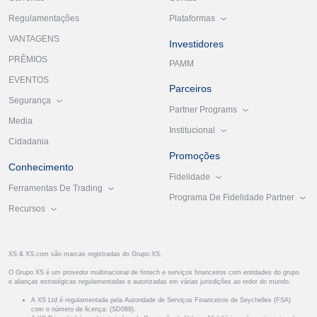
Plataformas
Regulamentações
VANTAGENS
Investidores
PRÊMIOS
PAMM
EVENTOS
Parceiros
Segurança
Partner Programs
Media
Institucional
Cidadania
Promoções
Conhecimento
Fidelidade
Ferramentas De Trading
Programa De Fidelidade Partner
Recursos
XS & XS.com são marcas registradas do Grupo XS.
O Grupo XS é um provedor multinacional de fintech e serviços financeiros com entidades do grupo
e alianças estratégicas regulamentadas e autorizadas em várias jurisdições ao redor do mundo.
A XS Ltd é regulamentada pela Autoridade de Serviços Financeiros de Seychelles (FSA)
com o número de licença: (SD089).