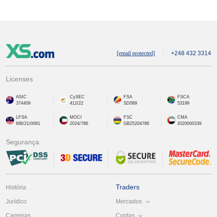
[email protected]
+248 432 3314
Licenses
ASIC
CySEC
FSA
FSCA
374409
412/22
SD089
53199
LFSA
MOCI
FSC
CMA
MB/21/0081
2024/786
GB25204786
2020000339
Segurança
Traders
História
Mercados
Jurídico
Contas
Carreiras