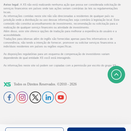
Aviso legal:
A XS não está realizando nenhuma ação que possa ser considerada solicitação de
serviços financeiros em países onde tais ações seriam contrárias às leis ou regulamentações
locais.
As informações contidas neste site não são direcionadas a residentes de qualquer país ou
jurisdição onde a distribuição ou uso dessas informações seja contrário à legislação local. Este
conteúdo não constitui aconselhamento de investimento, recomendação ou solicitação para a
realização de qualquer serviço financeiro ou atividade de investimento.
Além disso, este site oferece opções de tradução para melhorar a experiência do usuário e a
acessibilidade.
Traduções para idiomas além do inglês são fornecidas apenas para fins informativos e de
conveniência, não tendo a intenção de fornecer, promover ou solicitar serviços financeiros a
indivíduos residentes em países ou regiões específicas.
As disposições regulatórias para um esquema de compensação de investidores variam
dependendo de qual entidade XS você está interagindo.
As informações neste site só podem ser copiadas com a permissão por escrito do grupo XS.
Todos os Direitos Reservados. ©2010 - 2026