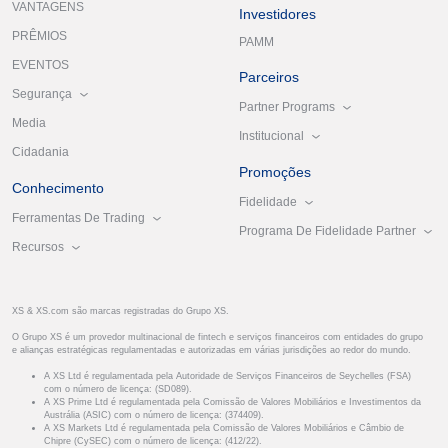
VANTAGENS
Investidores
PRÊMIOS
PAMM
EVENTOS
Parceiros
Segurança
Partner Programs
Media
Institucional
Cidadania
Promoções
Conhecimento
Fidelidade
Ferramentas De Trading
Programa De Fidelidade Partner
Recursos
XS & XS.com são marcas registradas do Grupo XS.
O Grupo XS é um provedor multinacional de fintech e serviços financeiros com entidades do grupo
e alianças estratégicas regulamentadas e autorizadas em várias jurisdições ao redor do mundo.
A XS Ltd é regulamentada pela Autoridade de Serviços Financeiros de Seychelles (FSA)
com o número de licença: (SD089).
A XS Prime Ltd é regulamentada pela Comissão de Valores Mobiliários e Investimentos da
Austrália (ASIC) com o número de licença: (374409).
A XS Markets Ltd é regulamentada pela Comissão de Valores Mobiliários e Câmbio de
Chipre (CySEC) com o número de licença: (412/22).