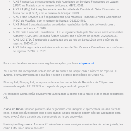
A XS Finance Ltd é regulamentada pela Autoridade de Serviços Financeiros de Labuan
(LFSA) na Malásia com o número de licença: MB/21/0081.
A XS ZA (Pty) Ltd é regulamentada pela Autoridade de Conduta do Setor Financeiro da
África do Sul (FSCA) com o número de licença: 53199.
A XS Trade Services Ltd é regulamentada pela Mauritius Financial Services Commission
(FSC) de Maurício, com o número de licença: GB25204786.
A XS United é autorizada pelas autoridades regulatórias do Estado do Kuwait com o
número de licença: 513918.
A XSTrade Financial Consultation L.L.C é regulamentada pela Securities and Commodities
Authority (CMA) dos Emirados Árabes Unidos sob o número de licença: 20200000339.
A XS (LC) LTD. é registrada e autorizada sob as leis de Santa Lúcia com o número de
registro: 2025-00114.
A XS Ltd é registrada e autorizada sob as leis de São Vicente e Granadinas com o número
de registro: 27216 BC 2025.
Para mais detalhes sobre nossas regulamentações, por favor
clique aqui
.
XS Fintech Ltd, incorporada sob as leis da República do Chipre com o número de registro HE
426566, é uma provedora de soluções Fintech e o braço tecnológico do Grupo XS.
Ficupay Ltd, Ficupay Ltd, incorporada de acordo com as leis da República de Chipre com o
número de registro HE 433983, é o agente de pagamento do grupo XS.
As entidades acima estão devidamente autorizadas a operar sob a marca e as marcas registradas
XS.
Aviso de Risco:
nossos produtos são negociados com margem e apresentam um alto nível de
risco, sendo possível perder todo o seu capital. Esses produtos podem não ser adequados para
todos e você deve garantir que compreende os riscos envolvidos.
Restrições Regionais:
A marca XS não oferece seus serviços a residentes de certas jurisdições
como EUA, Irã e Coreia do Norte.