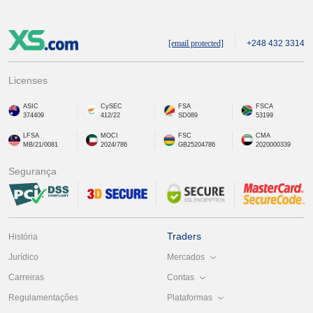
[email protected]
+248 432 3314
Licenses
ASIC
CySEC
FSA
FSCA
374409
412/22
SD089
53199
LFSA
MOCI
FSC
CMA
MB/21/0081
2024/786
GB25204786
2020000339
Segurança
Traders
História
Mercados
Jurídico
Contas
Carreiras
Plataformas
Regulamentações