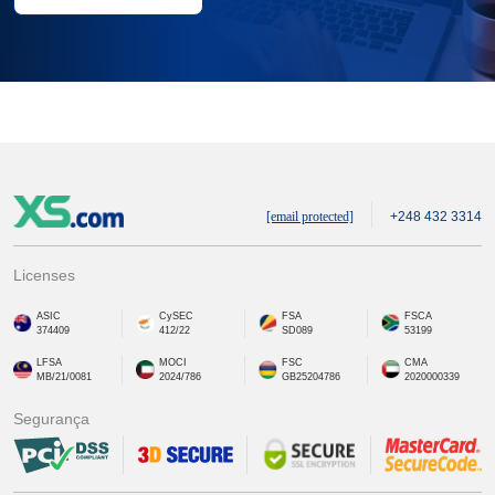
[email protected]
+248 432 3314
Licenses
ASIC
CySEC
FSA
FSCA
374409
412/22
SD089
53199
LFSA
MOCI
FSC
CMA
MB/21/0081
2024/786
GB25204786
2020000339
Segurança