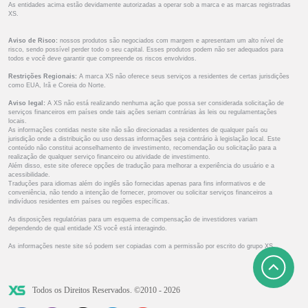
As entidades acima estão devidamente autorizadas a operar sob a marca e as marcas registradas
XS.
Aviso de Risco:
nossos produtos são negociados com margem e apresentam um alto nível de
risco, sendo possível perder todo o seu capital. Esses produtos podem não ser adequados para
todos e você deve garantir que compreende os riscos envolvidos.
Restrições Regionais:
A marca XS não oferece seus serviços a residentes de certas jurisdições
como EUA, Irã e Coreia do Norte.
Aviso legal:
A XS não está realizando nenhuma ação que possa ser considerada solicitação de
serviços financeiros em países onde tais ações seriam contrárias às leis ou regulamentações
locais.
As informações contidas neste site não são direcionadas a residentes de qualquer país ou
jurisdição onde a distribuição ou uso dessas informações seja contrário à legislação local. Este
conteúdo não constitui aconselhamento de investimento, recomendação ou solicitação para a
realização de qualquer serviço financeiro ou atividade de investimento.
Além disso, este site oferece opções de tradução para melhorar a experiência do usuário e a
acessibilidade.
Traduções para idiomas além do inglês são fornecidas apenas para fins informativos e de
conveniência, não tendo a intenção de fornecer, promover ou solicitar serviços financeiros a
indivíduos residentes em países ou regiões específicas.
As disposições regulatórias para um esquema de compensação de investidores variam
dependendo de qual entidade XS você está interagindo.
As informações neste site só podem ser copiadas com a permissão por escrito do grupo XS.
Todos os Direitos Reservados. ©2010 - 2026