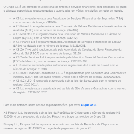
O Grupo XS é um provedor multinacional de fintech e serviços financeiros com entidades do grupo
e alianças estratégicas regulamentadas e autorizadas em várias jurisdições ao redor do mundo.
A XS Ltd é regulamentada pela Autoridade de Serviços Financeiros de Seychelles (FSA)
com o número de licença: (SD089).
A XS Prime Ltd é regulamentada pela Comissão de Valores Mobiliários e Investimentos da
Austrália (ASIC) com o número de licença: (374409).
A XS Markets Ltd é regulamentada pela Comissão de Valores Mobiliários e Câmbio de
Chipre (CySEC) com o número de licença: (412/22).
A XS Finance Ltd é regulamentada pela Autoridade de Serviços Financeiros de Labuan
(LFSA) na Malásia com o número de licença: MB/21/0081.
A XS ZA (Pty) Ltd é regulamentada pela Autoridade de Conduta do Setor Financeiro da
África do Sul (FSCA) com o número de licença: 53199.
A XS Trade Services Ltd é regulamentada pela Mauritius Financial Services Commission
(FSC) de Maurício, com o número de licença: GB25204786.
A XS United é autorizada pelas autoridades regulatórias do Estado do Kuwait com o
número de licença: 513918.
A XSTrade Financial Consultation L.L.C é regulamentada pela Securities and Commodities
Authority (CMA) dos Emirados Árabes Unidos sob o número de licença: 20200000339.
A XS (LC) LTD. é registrada e autorizada sob as leis de Santa Lúcia com o número de
registro: 2025-00114.
A XS Ltd é registrada e autorizada sob as leis de São Vicente e Granadinas com o número
de registro: 27216 BC 2025.
Para mais detalhes sobre nossas regulamentações, por favor
clique aqui
.
XS Fintech Ltd, incorporada sob as leis da República do Chipre com o número de registro HE
426566, é uma provedora de soluções Fintech e o braço tecnológico do Grupo XS.
Ficupay Ltd, Ficupay Ltd, incorporada de acordo com as leis da República de Chipre com o
número de registro HE 433983, é o agente de pagamento do grupo XS.