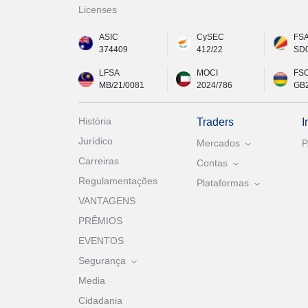
Licenses
ASIC
CySEC
FS
374409
412/22
SD
LFSA
MOCI
FS
MB/21/0081
2024/786
GB
História
Traders
I
Jurídico
Mercados
Carreiras
Contas
Regulamentações
Plataformas
VANTAGENS
PRÊMIOS
EVENTOS
Segurança
Media
Cidadania