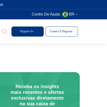
al.
Centro De Ajuda
BR
Registre-Se
Comece A Negociar
Receba os insights
mais recentes e ofertas
exclusivas diretamente
na sua caixa de