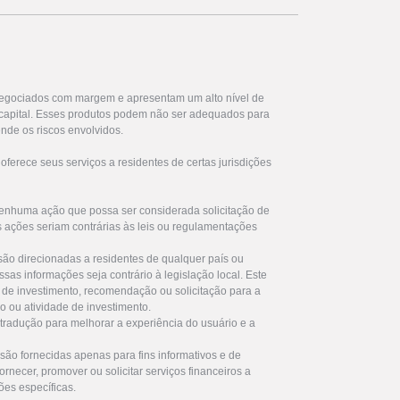
egociados com margem e apresentam um alto nível de
u capital. Esses produtos podem não ser adequados para
nde os riscos envolvidos.
ferece seus serviços a residentes de certas jurisdições
enhuma ação que possa ser considerada solicitação de
s ações seriam contrárias às leis ou regulamentações
são direcionadas a residentes de qualquer país ou
ssas informações seja contrário à legislação local. Este
de investimento, recomendação ou solicitação para a
ro ou atividade de investimento.
 tradução para melhorar a experiência do usuário e a
são fornecidas apenas para fins informativos e de
rnecer, promover ou solicitar serviços financeiros a
ões específicas.