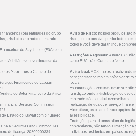
s financeiros com entidades do grupo
Aviso de Risco:
nossos produtos são n
ias jurisdições ao redor do mundo.
risco, sendo possível perder todo o se
todos e você deve garantir que compree
 Financeiros de Seychelles (FSA) com
Restrições Regionais:
A marca XS não o
res Mobiliários e Investimentos da
como EUA, Irã e Coreia do Norte.
lores Mobiliários e Câmbio de
Aviso legal:
A XS não está realizando n
serviços financeiros em países onde tai
Serviços Financeiros de Labuan
locais.
81.
As informações contidas neste site não 
Conduta do Setor Financeiro da África
jurisdição onde a distribuição ou uso de
conteúdo não constitui aconselhamento 
us Financial Services Commission
realização de qualquer serviço financei
786.
Além disso, este site oferece opções de
as do Estado do Kuwait com o número
acessibilidade.
Traduções para idiomas além do inglês 
da pela Securities and Commodities
conveniência, não tendo a intenção de fo
mero de licença: 20200000339.
indivíduos residentes em países ou regi