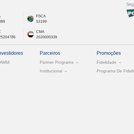
Seg
A
FSCA
089
53199
C
CMA
25204786
2020000339
nvestidores
Parceiros
Promoções
PAMM
Partner Programs
Fidelidade
Institucional
Programa De Fideli