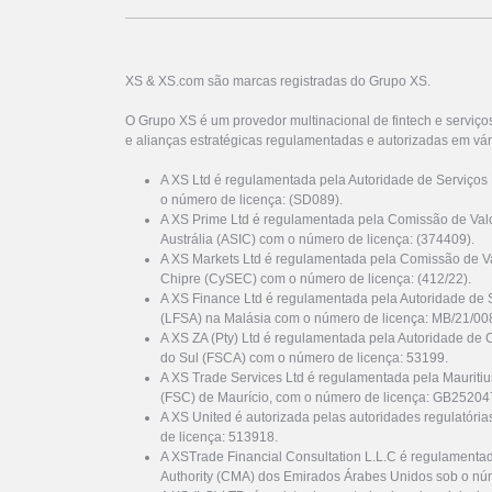
XS & XS.com são marcas registradas do Grupo XS.
O Grupo XS é um provedor multinacional de fintech e serviço
e alianças estratégicas regulamentadas e autorizadas em vár
A XS Ltd é regulamentada pela Autoridade de Serviços
o número de licença: (SD089).
A XS Prime Ltd é regulamentada pela Comissão de Valo
Austrália (ASIC) com o número de licença: (374409).
A XS Markets Ltd é regulamentada pela Comissão de Va
Chipre (CySEC) com o número de licença: (412/22).
A XS Finance Ltd é regulamentada pela Autoridade de 
(LFSA) na Malásia com o número de licença: MB/21/00
A XS ZA (Pty) Ltd é regulamentada pela Autoridade de 
do Sul (FSCA) com o número de licença: 53199.
A XS Trade Services Ltd é regulamentada pela Mauriti
(FSC) de Maurício, com o número de licença: GB25204
A XS United é autorizada pelas autoridades regulatóri
de licença: 513918.
A XSTrade Financial Consultation L.L.C é regulamenta
Authority (CMA) dos Emirados Árabes Unidos sob o nú