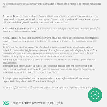
As entidades acima estão devidamente autorizadas a operar sob a marca e as marcas registradas
XS.
Aviso de Risco:
nossos produtos são negociados com margem e apresentam um alto nível de
risco, sendo possível perder todo o seu capital. Esses produtos podem não ser adequados para
todos e você deve garantir que compreende os riscos envolvidos.
Restrições Regionais:
A marca XS não oferece seus serviços a residentes de certas jurisdições
como EUA, Irã e Coreia do Norte.
Aviso legal:
A XS não está realizando nenhuma ação que possa ser considerada solicitação de
serviços financeiros em países onde tais ações seriam contrárias às leis ou regulamentações
locais.
As informações contidas neste site não são direcionadas a residentes de qualquer país ou
jurisdição onde a distribuição ou uso dessas informações seja contrário à legislação local. Este
conteúdo não constitui aconselhamento de investimento, recomendação ou solicitação para a
realização de qualquer serviço financeiro ou atividade de investimento.
Além disso, este site oferece opções de tradução para melhorar a experiência do usuário e a
acessibilidade.
Traduções para idiomas além do inglês são fornecidas apenas para fins informativos e de
conveniência, não tendo a intenção de fornecer, promover ou solicitar serviços financeiros a
indivíduos residentes em países ou regiões específicas.
As disposições regulatórias para um esquema de compensação de investidores variam
dependendo de qual entidade XS você está interagindo.
As informações neste site só podem ser copiadas com a permissão por escrito do grupo XS.
Todos os Direitos Reservados. ©2010 - 2026