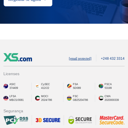
[email protected]
+248 432 3314
Licenses
ASIC
CySEC
FSA
FSCA
374409
412/22
SD089
53199
LFSA
MOCI
FSC
CMA
MB/21/0081
2024/786
GB25204786
2020000339
Segurança