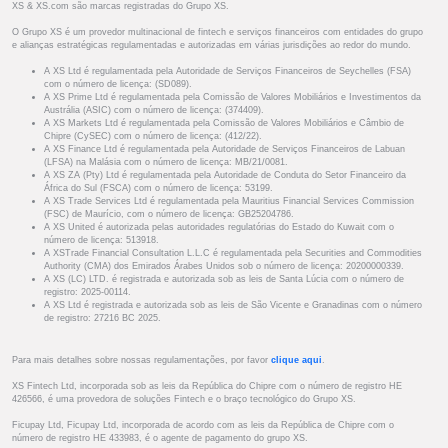
XS & XS.com são marcas registradas do Grupo XS.
O Grupo XS é um provedor multinacional de fintech e serviços financeiros com entidades do grupo
e alianças estratégicas regulamentadas e autorizadas em várias jurisdições ao redor do mundo.
A XS Ltd é regulamentada pela Autoridade de Serviços Financeiros de Seychelles (FSA)
com o número de licença: (SD089).
A XS Prime Ltd é regulamentada pela Comissão de Valores Mobiliários e Investimentos da
Austrália (ASIC) com o número de licença: (374409).
A XS Markets Ltd é regulamentada pela Comissão de Valores Mobiliários e Câmbio de
Chipre (CySEC) com o número de licença: (412/22).
A XS Finance Ltd é regulamentada pela Autoridade de Serviços Financeiros de Labuan
(LFSA) na Malásia com o número de licença: MB/21/0081.
A XS ZA (Pty) Ltd é regulamentada pela Autoridade de Conduta do Setor Financeiro da
África do Sul (FSCA) com o número de licença: 53199.
A XS Trade Services Ltd é regulamentada pela Mauritius Financial Services Commission
(FSC) de Maurício, com o número de licença: GB25204786.
A XS United é autorizada pelas autoridades regulatórias do Estado do Kuwait com o
número de licença: 513918.
A XSTrade Financial Consultation L.L.C é regulamentada pela Securities and Commodities
Authority (CMA) dos Emirados Árabes Unidos sob o número de licença: 20200000339.
A XS (LC) LTD. é registrada e autorizada sob as leis de Santa Lúcia com o número de
registro: 2025-00114.
A XS Ltd é registrada e autorizada sob as leis de São Vicente e Granadinas com o número
de registro: 27216 BC 2025.
Para mais detalhes sobre nossas regulamentações, por favor
clique aqui
.
XS Fintech Ltd, incorporada sob as leis da República do Chipre com o número de registro HE
426566, é uma provedora de soluções Fintech e o braço tecnológico do Grupo XS.
Ficupay Ltd, Ficupay Ltd, incorporada de acordo com as leis da República de Chipre com o
número de registro HE 433983, é o agente de pagamento do grupo XS.