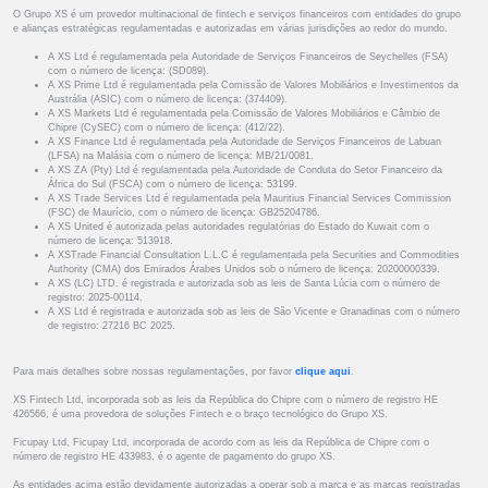
O Grupo XS é um provedor multinacional de fintech e serviços financeiros com entidades do grupo
e alianças estratégicas regulamentadas e autorizadas em várias jurisdições ao redor do mundo.
A XS Ltd é regulamentada pela Autoridade de Serviços Financeiros de Seychelles (FSA)
com o número de licença: (SD089).
A XS Prime Ltd é regulamentada pela Comissão de Valores Mobiliários e Investimentos da
Austrália (ASIC) com o número de licença: (374409).
A XS Markets Ltd é regulamentada pela Comissão de Valores Mobiliários e Câmbio de
Chipre (CySEC) com o número de licença: (412/22).
A XS Finance Ltd é regulamentada pela Autoridade de Serviços Financeiros de Labuan
(LFSA) na Malásia com o número de licença: MB/21/0081.
A XS ZA (Pty) Ltd é regulamentada pela Autoridade de Conduta do Setor Financeiro da
África do Sul (FSCA) com o número de licença: 53199.
A XS Trade Services Ltd é regulamentada pela Mauritius Financial Services Commission
(FSC) de Maurício, com o número de licença: GB25204786.
A XS United é autorizada pelas autoridades regulatórias do Estado do Kuwait com o
número de licença: 513918.
A XSTrade Financial Consultation L.L.C é regulamentada pela Securities and Commodities
Authority (CMA) dos Emirados Árabes Unidos sob o número de licença: 20200000339.
A XS (LC) LTD. é registrada e autorizada sob as leis de Santa Lúcia com o número de
registro: 2025-00114.
A XS Ltd é registrada e autorizada sob as leis de São Vicente e Granadinas com o número
de registro: 27216 BC 2025.
Para mais detalhes sobre nossas regulamentações, por favor
clique aqui
.
XS Fintech Ltd, incorporada sob as leis da República do Chipre com o número de registro HE
426566, é uma provedora de soluções Fintech e o braço tecnológico do Grupo XS.
Ficupay Ltd, Ficupay Ltd, incorporada de acordo com as leis da República de Chipre com o
número de registro HE 433983, é o agente de pagamento do grupo XS.
As entidades acima estão devidamente autorizadas a operar sob a marca e as marcas registradas