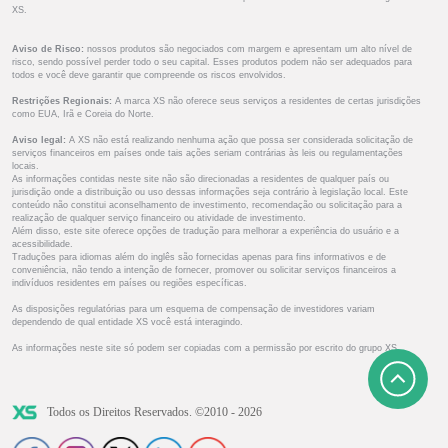
XS.
Aviso de Risco:
nossos produtos são negociados com margem e apresentam um alto nível de
risco, sendo possível perder todo o seu capital. Esses produtos podem não ser adequados para
todos e você deve garantir que compreende os riscos envolvidos.
Restrições Regionais:
A marca XS não oferece seus serviços a residentes de certas jurisdições
como EUA, Irã e Coreia do Norte.
Aviso legal:
A XS não está realizando nenhuma ação que possa ser considerada solicitação de
serviços financeiros em países onde tais ações seriam contrárias às leis ou regulamentações
locais.
As informações contidas neste site não são direcionadas a residentes de qualquer país ou
jurisdição onde a distribuição ou uso dessas informações seja contrário à legislação local. Este
conteúdo não constitui aconselhamento de investimento, recomendação ou solicitação para a
realização de qualquer serviço financeiro ou atividade de investimento.
Além disso, este site oferece opções de tradução para melhorar a experiência do usuário e a
acessibilidade.
Traduções para idiomas além do inglês são fornecidas apenas para fins informativos e de
conveniência, não tendo a intenção de fornecer, promover ou solicitar serviços financeiros a
indivíduos residentes em países ou regiões específicas.
As disposições regulatórias para um esquema de compensação de investidores variam
dependendo de qual entidade XS você está interagindo.
As informações neste site só podem ser copiadas com a permissão por escrito do grupo XS.
Todos os Direitos Reservados. ©2010 - 2026