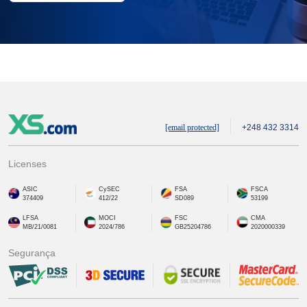
[email protected]
+248 432 3314
Licenses
ASIC
CySEC
FSA
FSCA
374409
412/22
SD089
53199
LFSA
MOCI
FSC
CMA
MB/21/0081
2024/786
GB25204786
2020000339
Segurança