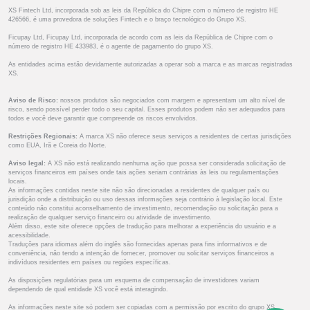
XS Fintech Ltd, incorporada sob as leis da República do Chipre com o número de registro HE
426566, é uma provedora de soluções Fintech e o braço tecnológico do Grupo XS.
Ficupay Ltd, Ficupay Ltd, incorporada de acordo com as leis da República de Chipre com o
número de registro HE 433983, é o agente de pagamento do grupo XS.
As entidades acima estão devidamente autorizadas a operar sob a marca e as marcas registradas
XS.
Aviso de Risco:
nossos produtos são negociados com margem e apresentam um alto nível de
risco, sendo possível perder todo o seu capital. Esses produtos podem não ser adequados para
todos e você deve garantir que compreende os riscos envolvidos.
Restrições Regionais:
A marca XS não oferece seus serviços a residentes de certas jurisdições
como EUA, Irã e Coreia do Norte.
Aviso legal:
A XS não está realizando nenhuma ação que possa ser considerada solicitação de
serviços financeiros em países onde tais ações seriam contrárias às leis ou regulamentações
locais.
As informações contidas neste site não são direcionadas a residentes de qualquer país ou
jurisdição onde a distribuição ou uso dessas informações seja contrário à legislação local. Este
conteúdo não constitui aconselhamento de investimento, recomendação ou solicitação para a
realização de qualquer serviço financeiro ou atividade de investimento.
Além disso, este site oferece opções de tradução para melhorar a experiência do usuário e a
acessibilidade.
Traduções para idiomas além do inglês são fornecidas apenas para fins informativos e de
conveniência, não tendo a intenção de fornecer, promover ou solicitar serviços financeiros a
indivíduos residentes em países ou regiões específicas.
As disposições regulatórias para um esquema de compensação de investidores variam
dependendo de qual entidade XS você está interagindo.
As informações neste site só podem ser copiadas com a permissão por escrito do grupo XS.