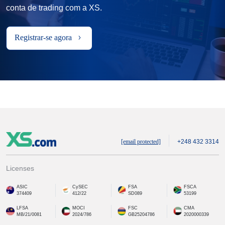
conta de trading com a XS.
Registrar-se agora
[email protected]
+248 432 3314
Licenses
ASIC
CySEC
FSA
FSCA
374409
412/22
SD089
53199
LFSA
MOCI
FSC
CMA
MB/21/0081
2024/786
GB25204786
2020000339