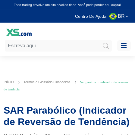
Todo trading envolve um alto nível de risco. Você pode perder seu capital.
BR
Centro De Ajuda
INÍCIO
Termos e Glossário Financeiros
Sar parablico indicador de reverso
de tendncia
SAR Parabólico (Indicador
de Reversão de Tendência)