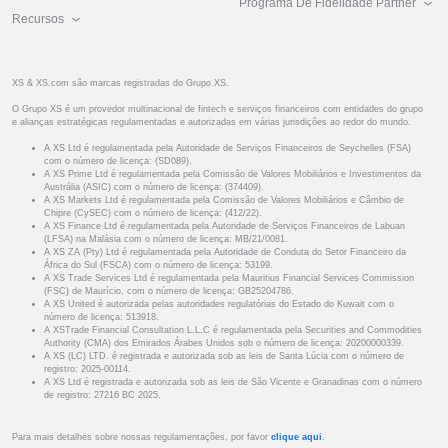
Programa De Fidelidade Partner
Recursos
XS & XS.com são marcas registradas do Grupo XS.
O Grupo XS é um provedor multinacional de fintech e serviços financeiros com entidades do grupo
e alianças estratégicas regulamentadas e autorizadas em várias jurisdições ao redor do mundo.
A XS Ltd é regulamentada pela Autoridade de Serviços Financeiros de Seychelles (FSA)
com o número de licença: (SD089).
A XS Prime Ltd é regulamentada pela Comissão de Valores Mobiliários e Investimentos da
Austrália (ASIC) com o número de licença: (374409).
A XS Markets Ltd é regulamentada pela Comissão de Valores Mobiliários e Câmbio de
Chipre (CySEC) com o número de licença: (412/22).
A XS Finance Ltd é regulamentada pela Autoridade de Serviços Financeiros de Labuan
(LFSA) na Malásia com o número de licença: MB/21/0081.
A XS ZA (Pty) Ltd é regulamentada pela Autoridade de Conduta do Setor Financeiro da
África do Sul (FSCA) com o número de licença: 53199.
A XS Trade Services Ltd é regulamentada pela Mauritius Financial Services Commission
(FSC) de Maurício, com o número de licença: GB25204786.
A XS United é autorizada pelas autoridades regulatórias do Estado do Kuwait com o
número de licença: 513918.
A XSTrade Financial Consultation L.L.C é regulamentada pela Securities and Commodities
Authority (CMA) dos Emirados Árabes Unidos sob o número de licença: 20200000339.
A XS (LC) LTD. é registrada e autorizada sob as leis de Santa Lúcia com o número de
registro: 2025-00114.
A XS Ltd é registrada e autorizada sob as leis de São Vicente e Granadinas com o número
de registro: 27216 BC 2025.
Para mais detalhes sobre nossas regulamentações, por favor
clique aqui
.