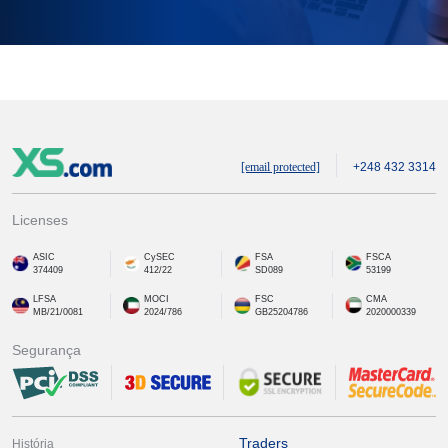
[email protected]
+248 432 3314
Licenses
ASIC
CySEC
FSA
FSCA
374409
412/22
SD089
53199
LFSA
MOCI
FSC
CMA
MB/21/0081
2024/786
GB25204786
2020000339
Segurança
Traders
História