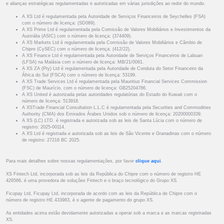
e alianças estratégicas regulamentadas e autorizadas em várias jurisdições ao redor do mundo.
A XS Ltd é regulamentada pela Autoridade de Serviços Financeiros de Seychelles (FSA)
com o número de licença: (SD089).
A XS Prime Ltd é regulamentada pela Comissão de Valores Mobiliários e Investimentos da
Austrália (ASIC) com o número de licença: (374409).
A XS Markets Ltd é regulamentada pela Comissão de Valores Mobiliários e Câmbio de
Chipre (CySEC) com o número de licença: (412/22).
A XS Finance Ltd é regulamentada pela Autoridade de Serviços Financeiros de Labuan
(LFSA) na Malásia com o número de licença: MB/21/0081.
A XS ZA (Pty) Ltd é regulamentada pela Autoridade de Conduta do Setor Financeiro da
África do Sul (FSCA) com o número de licença: 53199.
A XS Trade Services Ltd é regulamentada pela Mauritius Financial Services Commission
(FSC) de Maurício, com o número de licença: GB25204786.
A XS United é autorizada pelas autoridades regulatórias do Estado do Kuwait com o
número de licença: 513918.
A XSTrade Financial Consultation L.L.C é regulamentada pela Securities and Commodities
Authority (CMA) dos Emirados Árabes Unidos sob o número de licença: 20200000339.
A XS (LC) LTD. é registrada e autorizada sob as leis de Santa Lúcia com o número de
registro: 2025-00114.
A XS Ltd é registrada e autorizada sob as leis de São Vicente e Granadinas com o número
de registro: 27216 BC 2025.
Para mais detalhes sobre nossas regulamentações, por favor
clique aqui
.
XS Fintech Ltd, incorporada sob as leis da República do Chipre com o número de registro HE
426566, é uma provedora de soluções Fintech e o braço tecnológico do Grupo XS.
Ficupay Ltd, Ficupay Ltd, incorporada de acordo com as leis da República de Chipre com o
número de registro HE 433983, é o agente de pagamento do grupo XS.
As entidades acima estão devidamente autorizadas a operar sob a marca e as marcas registradas
XS.