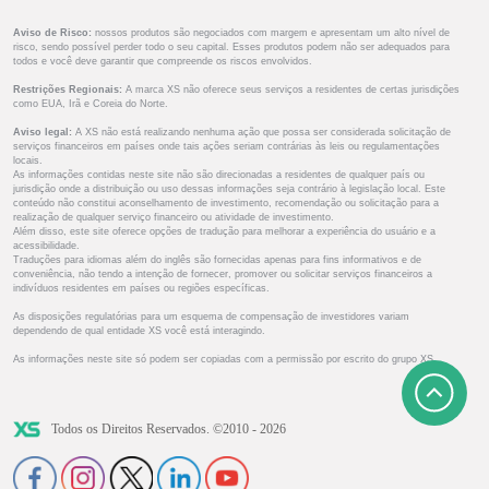
Aviso de Risco:
nossos produtos são negociados com margem e apresentam um alto nível de
risco, sendo possível perder todo o seu capital. Esses produtos podem não ser adequados para
todos e você deve garantir que compreende os riscos envolvidos.
Restrições Regionais:
A marca XS não oferece seus serviços a residentes de certas jurisdições
como EUA, Irã e Coreia do Norte.
Aviso legal:
A XS não está realizando nenhuma ação que possa ser considerada solicitação de
serviços financeiros em países onde tais ações seriam contrárias às leis ou regulamentações
locais.
As informações contidas neste site não são direcionadas a residentes de qualquer país ou
jurisdição onde a distribuição ou uso dessas informações seja contrário à legislação local. Este
conteúdo não constitui aconselhamento de investimento, recomendação ou solicitação para a
realização de qualquer serviço financeiro ou atividade de investimento.
Além disso, este site oferece opções de tradução para melhorar a experiência do usuário e a
acessibilidade.
Traduções para idiomas além do inglês são fornecidas apenas para fins informativos e de
conveniência, não tendo a intenção de fornecer, promover ou solicitar serviços financeiros a
indivíduos residentes em países ou regiões específicas.
As disposições regulatórias para um esquema de compensação de investidores variam
dependendo de qual entidade XS você está interagindo.
As informações neste site só podem ser copiadas com a permissão por escrito do grupo XS.
Todos os Direitos Reservados. ©2010 - 2026