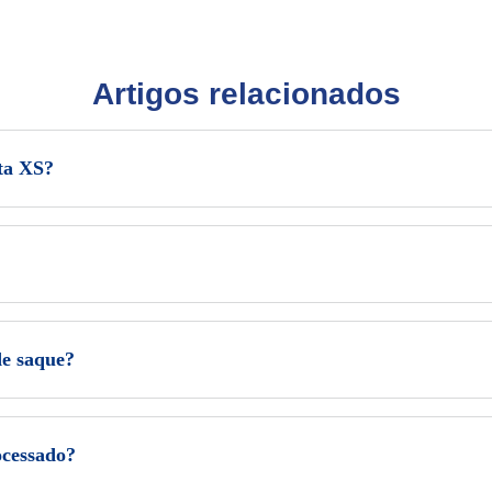
Artigos relacionados
ta XS?
de saque?
ocessado?