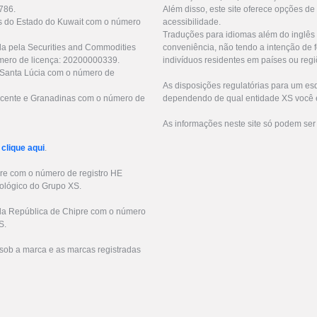
786.
Além disso, este site oferece opções de
as do Estado do Kuwait com o número
acessibilidade.
Traduções para idiomas além do inglês 
da pela Securities and Commodities
conveniência, não tendo a intenção de fo
mero de licença: 20200000339.
indivíduos residentes em países ou regi
e Santa Lúcia com o número de
As disposições regulatórias para um e
 Vicente e Granadinas com o número de
dependendo de qual entidade XS você e
As informações neste site só podem ser
r
clique aqui
.
pre com o número de registro HE
ológico do Grupo XS.
s da República de Chipre com o número
S.
sob a marca e as marcas registradas