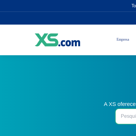
To
Empresa
A XS oferece