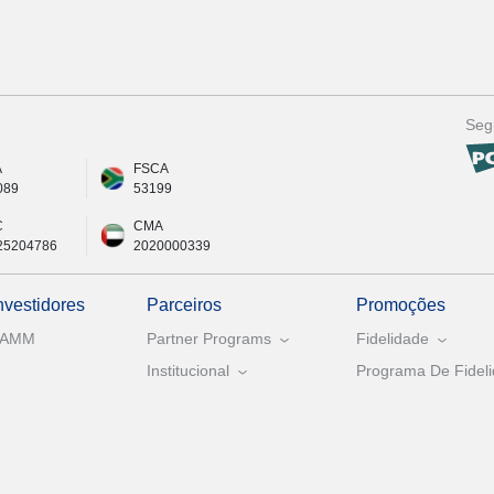
Seg
A
FSCA
089
53199
C
CMA
25204786
2020000339
nvestidores
Parceiros
Promoções
PAMM
Partner Programs
Fidelidade
Institucional
Programa De Fideli