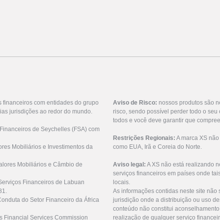
s financeiros com entidades do grupo
Aviso de Risco:
nossos produtos são n
ias jurisdições ao redor do mundo.
risco, sendo possível perder todo o se
todos e você deve garantir que compree
 Financeiros de Seychelles (FSA) com
Restrições Regionais:
A marca XS não o
res Mobiliários e Investimentos da
como EUA, Irã e Coreia do Norte.
lores Mobiliários e Câmbio de
Aviso legal:
A XS não está realizando n
serviços financeiros em países onde tai
Serviços Financeiros de Labuan
locais.
81.
As informações contidas neste site não 
Conduta do Setor Financeiro da África
jurisdição onde a distribuição ou uso de
conteúdo não constitui aconselhamento 
us Financial Services Commission
realização de qualquer serviço financei