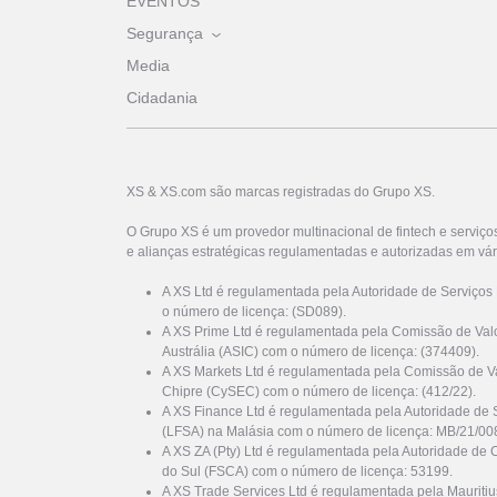
EVENTOS
Segurança
Media
Cidadania
XS & XS.com são marcas registradas do Grupo XS.
O Grupo XS é um provedor multinacional de fintech e serviço
e alianças estratégicas regulamentadas e autorizadas em vár
A XS Ltd é regulamentada pela Autoridade de Serviços
o número de licença: (SD089).
A XS Prime Ltd é regulamentada pela Comissão de Valo
Austrália (ASIC) com o número de licença: (374409).
A XS Markets Ltd é regulamentada pela Comissão de Va
Chipre (CySEC) com o número de licença: (412/22).
A XS Finance Ltd é regulamentada pela Autoridade de 
(LFSA) na Malásia com o número de licença: MB/21/00
A XS ZA (Pty) Ltd é regulamentada pela Autoridade de 
do Sul (FSCA) com o número de licença: 53199.
A XS Trade Services Ltd é regulamentada pela Mauriti