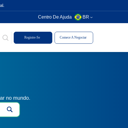
al.
Centro De Ajuda
BR
Registre-Se
Comece A Negociar
gar no mundo.