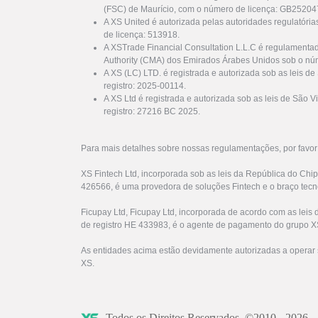
(FSC) de Maurício, com o número de licença: GB25204
A XS United é autorizada pelas autoridades regulatóri
de licença: 513918.
A XSTrade Financial Consultation L.L.C é regulamenta
Authority (CMA) dos Emirados Árabes Unidos sob o nú
A XS (LC) LTD. é registrada e autorizada sob as leis d
registro: 2025-00114.
A XS Ltd é registrada e autorizada sob as leis de São
registro: 27216 BC 2025.
Para mais detalhes sobre nossas regulamentações, por favo
XS Fintech Ltd, incorporada sob as leis da República do Chi
426566, é uma provedora de soluções Fintech e o braço tecn
Ficupay Ltd, Ficupay Ltd, incorporada de acordo com as lei
de registro HE 433983, é o agente de pagamento do grupo X
As entidades acima estão devidamente autorizadas a operar 
XS.
Todos os Direitos Reservados. ©2010 - 2026