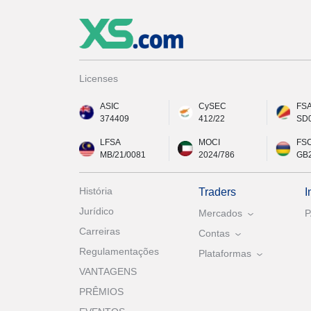
Licenses
ASIC
CySEC
FS
374409
412/22
SD
LFSA
MOCI
FS
MB/21/0081
2024/786
GB
História
Traders
I
Jurídico
Mercados
Carreiras
Contas
Regulamentações
Plataformas
VANTAGENS
PRÊMIOS