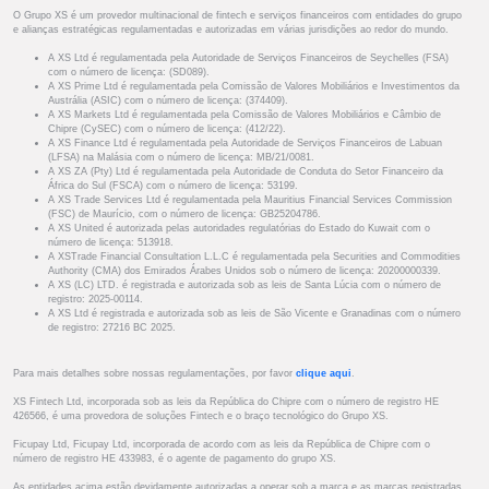
O Grupo XS é um provedor multinacional de fintech e serviços financeiros com entidades do grupo
e alianças estratégicas regulamentadas e autorizadas em várias jurisdições ao redor do mundo.
A XS Ltd é regulamentada pela Autoridade de Serviços Financeiros de Seychelles (FSA)
com o número de licença: (SD089).
A XS Prime Ltd é regulamentada pela Comissão de Valores Mobiliários e Investimentos da
Austrália (ASIC) com o número de licença: (374409).
A XS Markets Ltd é regulamentada pela Comissão de Valores Mobiliários e Câmbio de
Chipre (CySEC) com o número de licença: (412/22).
A XS Finance Ltd é regulamentada pela Autoridade de Serviços Financeiros de Labuan
(LFSA) na Malásia com o número de licença: MB/21/0081.
A XS ZA (Pty) Ltd é regulamentada pela Autoridade de Conduta do Setor Financeiro da
África do Sul (FSCA) com o número de licença: 53199.
A XS Trade Services Ltd é regulamentada pela Mauritius Financial Services Commission
(FSC) de Maurício, com o número de licença: GB25204786.
A XS United é autorizada pelas autoridades regulatórias do Estado do Kuwait com o
número de licença: 513918.
A XSTrade Financial Consultation L.L.C é regulamentada pela Securities and Commodities
Authority (CMA) dos Emirados Árabes Unidos sob o número de licença: 20200000339.
A XS (LC) LTD. é registrada e autorizada sob as leis de Santa Lúcia com o número de
registro: 2025-00114.
A XS Ltd é registrada e autorizada sob as leis de São Vicente e Granadinas com o número
de registro: 27216 BC 2025.
Para mais detalhes sobre nossas regulamentações, por favor
clique aqui
.
XS Fintech Ltd, incorporada sob as leis da República do Chipre com o número de registro HE
426566, é uma provedora de soluções Fintech e o braço tecnológico do Grupo XS.
Ficupay Ltd, Ficupay Ltd, incorporada de acordo com as leis da República de Chipre com o
número de registro HE 433983, é o agente de pagamento do grupo XS.
As entidades acima estão devidamente autorizadas a operar sob a marca e as marcas registradas