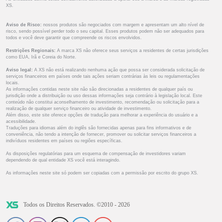
XS.
Aviso de Risco:
nossos produtos são negociados com margem e apresentam um alto nível de
risco, sendo possível perder todo o seu capital. Esses produtos podem não ser adequados para
todos e você deve garantir que compreende os riscos envolvidos.
Restrições Regionais:
A marca XS não oferece seus serviços a residentes de certas jurisdições
como EUA, Irã e Coreia do Norte.
Aviso legal:
A XS não está realizando nenhuma ação que possa ser considerada solicitação de
serviços financeiros em países onde tais ações seriam contrárias às leis ou regulamentações
locais.
As informações contidas neste site não são direcionadas a residentes de qualquer país ou
jurisdição onde a distribuição ou uso dessas informações seja contrário à legislação local. Este
conteúdo não constitui aconselhamento de investimento, recomendação ou solicitação para a
realização de qualquer serviço financeiro ou atividade de investimento.
Além disso, este site oferece opções de tradução para melhorar a experiência do usuário e a
acessibilidade.
Traduções para idiomas além do inglês são fornecidas apenas para fins informativos e de
conveniência, não tendo a intenção de fornecer, promover ou solicitar serviços financeiros a
indivíduos residentes em países ou regiões específicas.
As disposições regulatórias para um esquema de compensação de investidores variam
dependendo de qual entidade XS você está interagindo.
As informações neste site só podem ser copiadas com a permissão por escrito do grupo XS.
Todos os Direitos Reservados. ©2010 - 2026