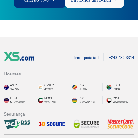
[email protected]
+248 432 3314
Licenses
ASIC
CySEC
FSA
FSCA
374409
412/22
SD089
53199
LFSA
MOCI
FSC
CMA
MB/21/0081
2024/786
GB25204786
2020000339
Segurança