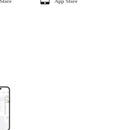
Store
App Store