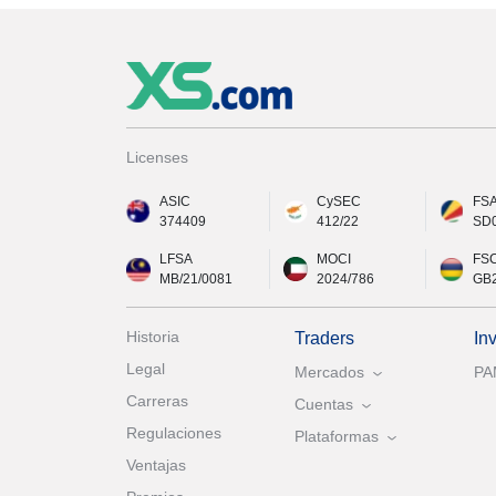
Licenses
ASIC
CySEC
FS
374409
412/22
SD
LFSA
MOCI
FS
MB/21/0081
2024/786
GB
Historia
Traders
In
Legal
Mercados
P
Carreras
Cuentas
Regulaciones
Plataformas
Ventajas