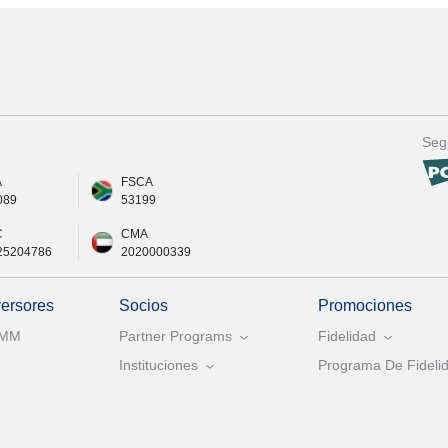
Seg
A
FSCA
089
53199
C
CMA
25204786
2020000339
versores
Socios
Promociones
AMM
Partner Programs
Fidelidad
Instituciones
Programa De Fidelid