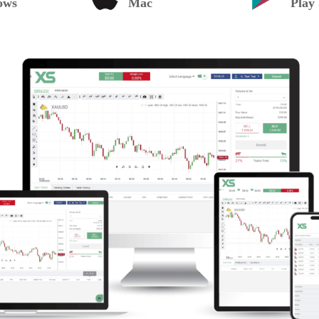
ows
Mac
Play 