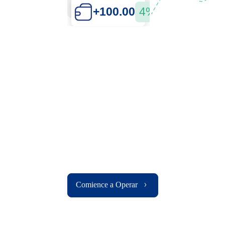
Deposite
+100.00
4%
Comience a Operar