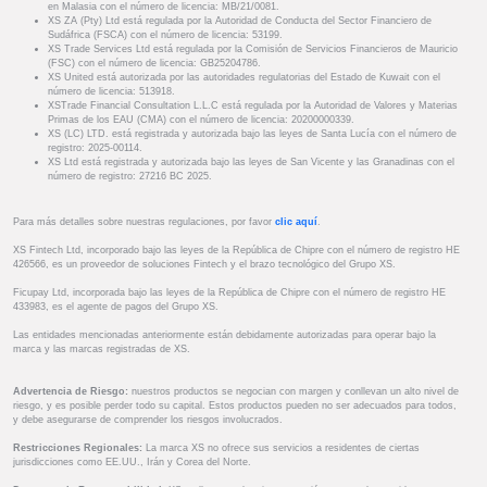
en Malasia con el número de licencia: MB/21/0081.
XS ZA (Pty) Ltd está regulada por la Autoridad de Conducta del Sector Financiero de
Sudáfrica (FSCA) con el número de licencia: 53199.
XS Trade Services Ltd está regulada por la Comisión de Servicios Financieros de Mauricio
(FSC) con el número de licencia: GB25204786.
XS United está autorizada por las autoridades regulatorias del Estado de Kuwait con el
número de licencia: 513918.
XSTrade Financial Consultation L.L.C está regulada por la Autoridad de Valores y Materias
Primas de los EAU (CMA) con el número de licencia: 20200000339.
XS (LC) LTD. está registrada y autorizada bajo las leyes de Santa Lucía con el número de
registro: 2025-00114.
XS Ltd está registrada y autorizada bajo las leyes de San Vicente y las Granadinas con el
número de registro: 27216 BC 2025.
Para más detalles sobre nuestras regulaciones, por favor
clic aquí
.
XS Fintech Ltd, incorporado bajo las leyes de la República de Chipre con el número de registro HE
426566, es un proveedor de soluciones Fintech y el brazo tecnológico del Grupo XS.
Ficupay Ltd, incorporada bajo las leyes de la República de Chipre con el número de registro HE
433983, es el agente de pagos del Grupo XS.
Las entidades mencionadas anteriormente están debidamente autorizadas para operar bajo la
marca y las marcas registradas de XS.
Advertencia de Riesgo:
nuestros productos se negocian con margen y conllevan un alto nivel de
riesgo, y es posible perder todo su capital. Estos productos pueden no ser adecuados para todos,
y debe asegurarse de comprender los riesgos involucrados.
Restricciones Regionales:
La marca XS no ofrece sus servicios a residentes de ciertas
jurisdicciones como EE.UU., Irán y Corea del Norte.