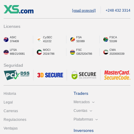
[email protected]
+248 432 3314
Licenses
ASIC
CySEC
FSA
FSCA
374409
412/22
SD089
53199
LFSA
MOCI
FSC
CMA
MB/21/0081
2024/786
GB25204786
2020000339
Seguridad
Traders
Historia
Mercados
Legal
Cuentas
Carreras
Plataformas
Regulaciones
Ventajas
Inversores