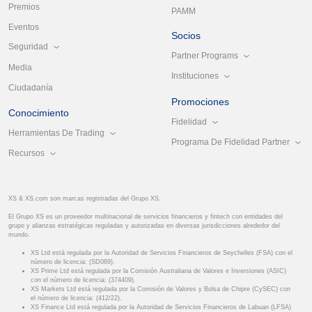
Premios
PAMM
Eventos
Socios
Seguridad
Partner Programs
Media
Instituciones
Ciudadanía
Promociones
Conocimiento
Fidelidad
Herramientas De Trading
Programa De Fidelidad Partner
Recursos
XS & XS.com son marcas registradas del Grupo XS.
El Grupo XS es un proveedor multinacional de servicios financieros y fintech con entidades del
grupo y alianzas estratégicas reguladas y autorizadas en diversas jurisdicciones alrededor del
mundo.
XS Ltd está regulada por la Autoridad de Servicios Financieros de Seychelles (FSA) con el
número de licencia: (SD089).
XS Prime Ltd está regulada por la Comisión Australiana de Valores e Inversiones (ASIC)
con el número de licencia: (374409).
XS Markets Ltd está regulada por la Comisión de Valores y Bolsa de Chipre (CySEC) con
el número de licencia: (412/22).
XS Finance Ltd está regulada por la Autoridad de Servicios Financieros de Labuan (LFSA)