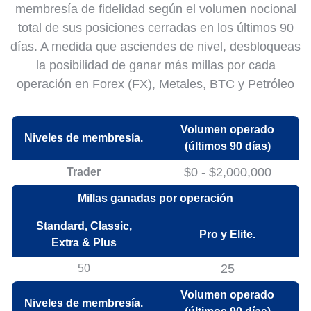
membresía de fidelidad según el volumen nocional
total de sus posiciones cerradas en los últimos 90
días. A medida que asciendes de nivel, desbloqueas
la posibilidad de ganar más millas por cada
operación en Forex (FX), Metales, BTC y Petróleo
Volumen operado
Niveles de membresía.
(últimos 90 días)
$0 - $2,000,000
Trader
Millas ganadas por operación
Standard, Classic,
Pro y Elite.
Extra & Plus
25
50
Volumen operado
Niveles de membresía.