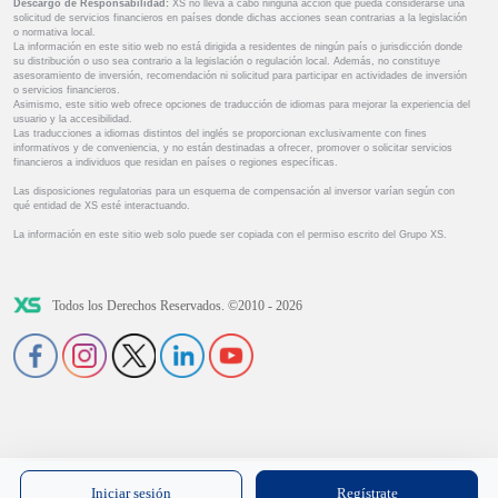
Descargo de Responsabilidad:
XS no lleva a cabo ninguna acción que pueda considerarse una
solicitud de servicios financieros en países donde dichas acciones sean contrarias a la legislación
o normativa local.
La información en este sitio web no está dirigida a residentes de ningún país o jurisdicción donde
su distribución o uso sea contrario a la legislación o regulación local. Además, no constituye
asesoramiento de inversión, recomendación ni solicitud para participar en actividades de inversión
o servicios financieros.
Asimismo, este sitio web ofrece opciones de traducción de idiomas para mejorar la experiencia del
usuario y la accesibilidad.
Las traducciones a idiomas distintos del inglés se proporcionan exclusivamente con fines
informativos y de conveniencia, y no están destinadas a ofrecer, promover o solicitar servicios
financieros a individuos que residan en países o regiones específicas.
Las disposiciones regulatorias para un esquema de compensación al inversor varían según con
qué entidad de XS esté interactuando.
La información en este sitio web solo puede ser copiada con el permiso escrito del Grupo XS.
Todos los Derechos Reservados. ©2010 - 2026
Iniciar sesión
Regístrate