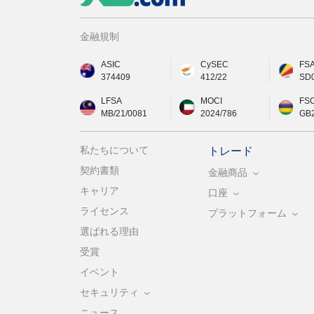
金融規制
ASIC
CySEC
FS
374409
412/22
SD
LFSA
MOCI
FS
MB/21/0081
2024/786
GB
私たちについて
トレード
契約書類
金融商品
キャリア
口座
ライセンス
プラットフォーム
選ばれる理由
受賞
イベント
セキュリティ
ニュース