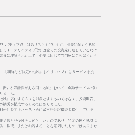
デリバティブ取引は高リスクを伴います。損失に耐えうる範
します。デリバティブ取引は全ての投資家に適しているわけ
充分に理解された上で、必要に応じて専門家にご相談くださ
イラン、北朝鮮など特定の地域にお住まいの方にはサービスを提
制に反する可能性がある国・地域において、金融サービスの勧
りません。
地域に居住する方々を対象とするものではなく、投資助言、
の勧誘を構成するものではありません。
利便性を向上させるために多言語翻訳機能を提供していま
報提供と利便性を目的としたものであり、特定の国や地域に
供、推奨、または勧誘することを意図したものではありませ