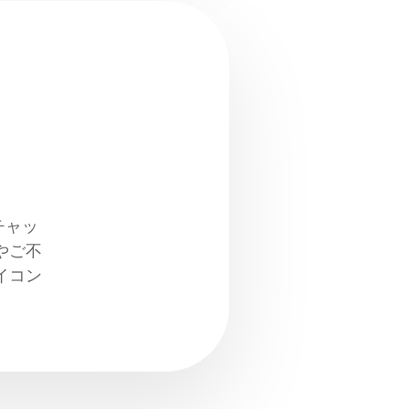
チャッ
やご不
イコン