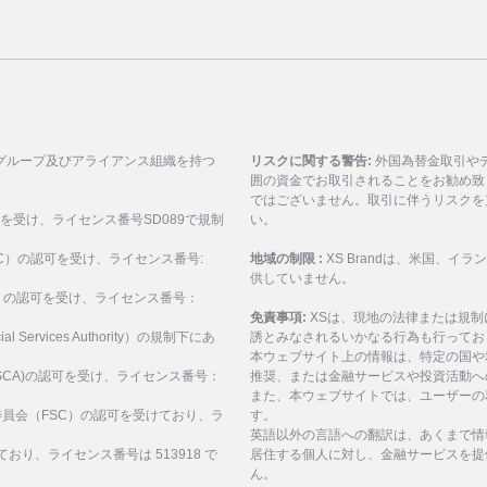
グループ及びアライアンス組織を持つ
リスクに関する警告:
外国為替金取引や
囲の資金でお取引されることをお勧め致
ではございません。取引に伴うリスクを
可を受け、ライセンス番号SD089で規制
い。
ASIC）の認可を受け、ライセンス番号:
地域の制限 :
XS Brandは、米国、
供していません。
SEC）の認可を受け、ライセンス番号：
免責事項:
XSは、現地の法律または規
al Services Authority）の規制下にあ
誘とみなされるいかなる行為も行ってお
。
本ウェブサイト上の情報は、特定の国や
構(FSCA)の認可を受け、ライセンス番号：
推奨、または金融サービスや投資活動へ
また、本ウェブサイトでは、ユーザーの
サービス委員会（FSC）の認可を受けており、ラ
す。
英語以外の言語への翻訳は、あくまで情
ており、ライセンス番号は 513918 で
居住する個人に対し、金融サービスを提
ん。