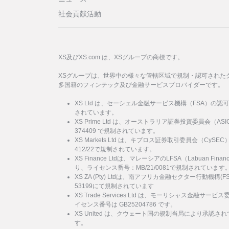
社会貢献活動
XS及びXS.com は、XSグループの商標です。
XSグループは、世界中の様々な管轄区域で規制・認可された
多国籍のフィンテック及び金融サービスプロバイダーです。
XS Ltd は、セーシェル金融サービス機構（FSA）の認
されています。
XS Prime Ltd は、オーストラリア証券投資委員会（
374409 で規制されています。
XS Markets Ltd は、キプロス証券取引委員会（Cy
412/22で規制されています。
XS Finance Ltdは、マレーシアのLFSA（Labuan Financi
り、ライセンス番号：MB/21/0081で規制されています
XS ZA (Pty) Ltdは、南アフリカ金融セクター行動機
53199にて規制されています
XS Trade Services Ltd は、モーリシャス金融
イセンス番号は GB25204786 です。
XS United は、クウェート国の規制当局により承認され
す。