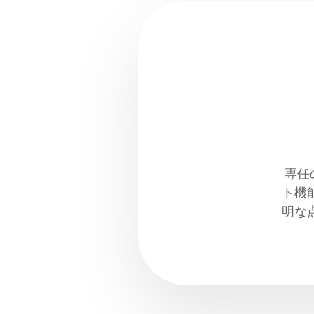
専任
ト機
明な