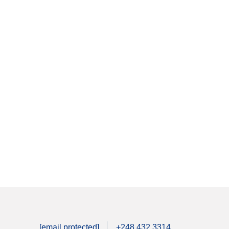
[email protected]
+248 432 3314