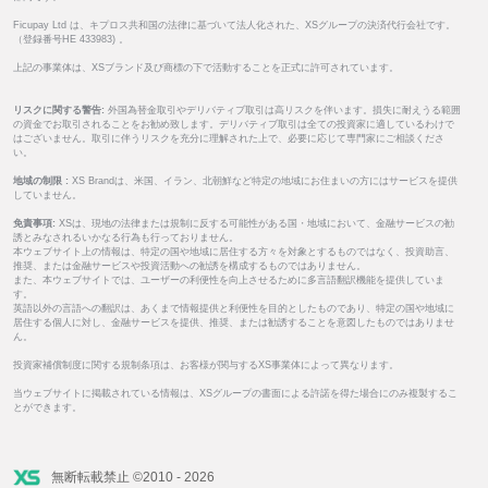
Ficupay Ltd は、キプロス共和国の法律に基づいて法人化された、XSグループの決済代行会社です。
（登録番号HE 433983) 。
上記の事業体は、XSブランド及び商標の下で活動することを正式に許可されています。
リスクに関する警告:
外国為替金取引やデリバティブ取引は高リスクを伴います。損失に耐えうる範囲
の資金でお取引されることをお勧め致します。デリバティブ取引は全ての投資家に適しているわけで
はございません。取引に伴うリスクを充分に理解された上で、必要に応じて専門家にご相談くださ
い。
地域の制限 :
XS Brandは、米国、イラン、北朝鮮など特定の地域にお住まいの方にはサービスを提供
していません。
免責事項:
XSは、現地の法律または規制に反する可能性がある国・地域において、金融サービスの勧
誘とみなされるいかなる行為も行っておりません。
本ウェブサイト上の情報は、特定の国や地域に居住する方々を対象とするものではなく、投資助言、
推奨、または金融サービスや投資活動への勧誘を構成するものではありません。
また、本ウェブサイトでは、ユーザーの利便性を向上させるために多言語翻訳機能を提供していま
す。
英語以外の言語への翻訳は、あくまで情報提供と利便性を目的としたものであり、特定の国や地域に
居住する個人に対し、金融サービスを提供、推奨、または勧誘することを意図したものではありませ
ん。
投資家補償制度に関する規制条項は、お客様が関与するXS事業体によって異なります。
当ウェブサイトに掲載されている情報は、XSグループの書面による許諾を得た場合にのみ複製するこ
とができます。
無断転載禁止 ©2010 - 2026