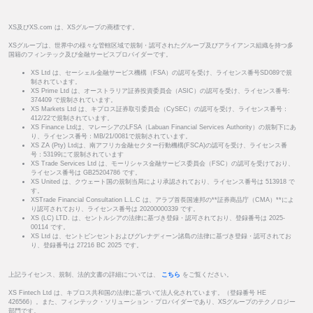
XS及びXS.com は、XSグループの商標です。
XSグループは、世界中の様々な管轄区域で規制・認可されたグループ及びアライアンス組織を持つ多
国籍のフィンテック及び金融サービスプロバイダーです。
XS Ltd は、セーシェル金融サービス機構（FSA）の認可を受け、ライセンス番号SD089で規
制されています。
XS Prime Ltd は、オーストラリア証券投資委員会（ASIC）の認可を受け、ライセンス番号:
374409 で規制されています。
XS Markets Ltd は、キプロス証券取引委員会（CySEC）の認可を受け、ライセンス番号：
412/22で規制されています。
XS Finance Ltdは、マレーシアのLFSA（Labuan Financial Services Authority）の規制下にあ
り、ライセンス番号：MB/21/0081で規制されています。
XS ZA (Pty) Ltdは、南アフリカ金融セクター行動機構(FSCA)の認可を受け、ライセンス番
号：53199にて規制されています
XS Trade Services Ltd は、モーリシャス金融サービス委員会（FSC）の認可を受けており、
ライセンス番号は GB25204786 です。
XS United は、クウェート国の規制当局により承認されており、ライセンス番号は 513918 で
す。
XSTrade Financial Consultation L.L.C は、アラブ首長国連邦の**証券商品庁（CMA）**によ
り認可されており、ライセンス番号は 20200000339 です。
XS (LC) LTD. は、セントルシアの法律に基づき登録・認可されており、登録番号は 2025-
00114 です。
XS Ltd は、セントビンセントおよびグレナディーン諸島の法律に基づき登録・認可されてお
り、登録番号は 27216 BC 2025 です。
上記ライセンス、規制、法的文書の詳細については、
こちら
をご覧ください。
XS Fintech Ltd は、キプロス共和国の法律に基づいて法人化されています。（登録番号 HE
426566）。また、フィンテック・ソリューション・プロバイダーであり、XSグループのテクノロジー
部門です。