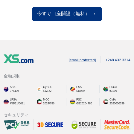
今すぐ口座開設（無料）
[email protected]
+248 432 3314
金融規制
ASIC
CySEC
FSA
FSCA
374409
412/22
SD089
53199
LFSA
MOCI
FSC
CMA
MB/21/0081
2024/786
GB25204786
2020000339
セキュリティ