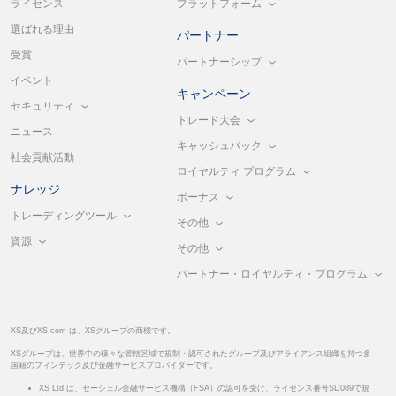
プラットフォーム
ライセンス
選ばれる理由
パートナー
受賞
パートナーシップ
イベント
キャンペーン
セキュリティ
トレード大会
ニュース
キャッシュバック
社会貢献活動
ロイヤルティ プログラム
ナレッジ
ボーナス
トレーディングツール
その他
資源
その他
パートナー・ロイヤルティ・プログラム
XS及びXS.com は、XSグループの商標です。
XSグループは、世界中の様々な管轄区域で規制・認可されたグループ及びアライアンス組織を持つ多
国籍のフィンテック及び金融サービスプロバイダーです。
XS Ltd は、セーシェル金融サービス機構（FSA）の認可を受け、ライセンス番号SD089で規