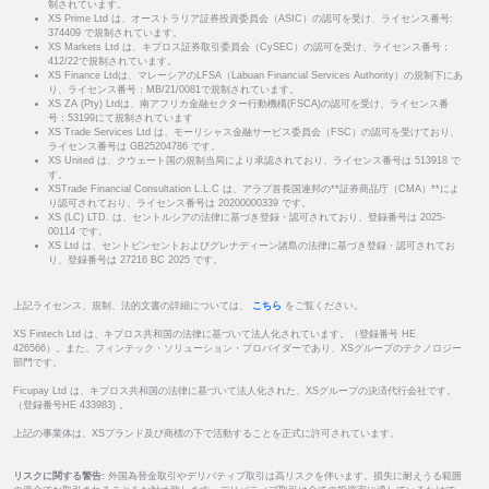
制されています。
XS Prime Ltd は、オーストラリア証券投資委員会（ASIC）の認可を受け、ライセンス番号:
374409 で規制されています。
XS Markets Ltd は、キプロス証券取引委員会（CySEC）の認可を受け、ライセンス番号：
412/22で規制されています。
XS Finance Ltdは、マレーシアのLFSA（Labuan Financial Services Authority）の規制下にあ
り、ライセンス番号：MB/21/0081で規制されています。
XS ZA (Pty) Ltdは、南アフリカ金融セクター行動機構(FSCA)の認可を受け、ライセンス番
号：53199にて規制されています
XS Trade Services Ltd は、モーリシャス金融サービス委員会（FSC）の認可を受けており、
ライセンス番号は GB25204786 です。
XS United は、クウェート国の規制当局により承認されており、ライセンス番号は 513918 で
す。
XSTrade Financial Consultation L.L.C は、アラブ首長国連邦の**証券商品庁（CMA）**によ
り認可されており、ライセンス番号は 20200000339 です。
XS (LC) LTD. は、セントルシアの法律に基づき登録・認可されており、登録番号は 2025-
00114 です。
XS Ltd は、セントビンセントおよびグレナディーン諸島の法律に基づき登録・認可されてお
り、登録番号は 27216 BC 2025 です。
上記ライセンス、規制、法的文書の詳細については、
こちら
をご覧ください。
XS Fintech Ltd は、キプロス共和国の法律に基づいて法人化されています。（登録番号 HE
426566）。また、フィンテック・ソリューション・プロバイダーであり、XSグループのテクノロジー
部門です。
Ficupay Ltd は、キプロス共和国の法律に基づいて法人化された、XSグループの決済代行会社です。
（登録番号HE 433983) 。
上記の事業体は、XSブランド及び商標の下で活動することを正式に許可されています。
リスクに関する警告:
外国為替金取引やデリバティブ取引は高リスクを伴います。損失に耐えうる範囲