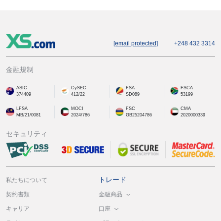
[email protected]
+248 432 3314
金融規制
ASIC
CySEC
FSA
FSCA
374409
412/22
SD089
53199
LFSA
MOCI
FSC
CMA
MB/21/0081
2024/786
GB25204786
2020000339
セキュリティ
トレード
私たちについて
金融商品
契約書類
口座
キャリア