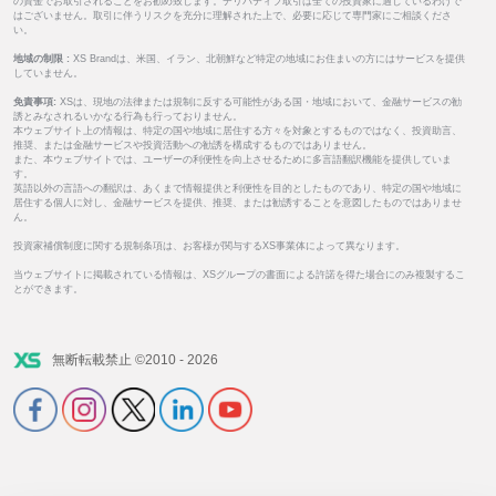
の資金でお取引されることをお勧め致します。デリバティブ取引は全ての投資家に適しているわけで
はございません。取引に伴うリスクを充分に理解された上で、必要に応じて専門家にご相談くださ
い。
地域の制限 :
XS Brandは、米国、イラン、北朝鮮など特定の地域にお住まいの方にはサービスを提供
していません。
免責事項:
XSは、現地の法律または規制に反する可能性がある国・地域において、金融サービスの勧
誘とみなされるいかなる行為も行っておりません。
本ウェブサイト上の情報は、特定の国や地域に居住する方々を対象とするものではなく、投資助言、
推奨、または金融サービスや投資活動への勧誘を構成するものではありません。
また、本ウェブサイトでは、ユーザーの利便性を向上させるために多言語翻訳機能を提供していま
す。
英語以外の言語への翻訳は、あくまで情報提供と利便性を目的としたものであり、特定の国や地域に
居住する個人に対し、金融サービスを提供、推奨、または勧誘することを意図したものではありませ
ん。
投資家補償制度に関する規制条項は、お客様が関与するXS事業体によって異なります。
当ウェブサイトに掲載されている情報は、XSグループの書面による許諾を得た場合にのみ複製するこ
とができます。
無断転載禁止 ©2010 - 2026