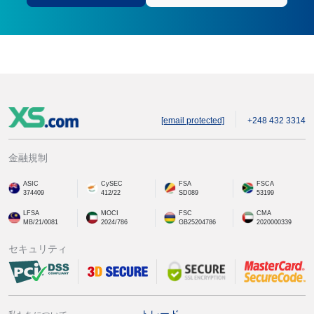
[email protected]
+248 432 3314
金融規制
ASIC
CySEC
FSA
FSCA
374409
412/22
SD089
53199
LFSA
MOCI
FSC
CMA
MB/21/0081
2024/786
GB25204786
2020000339
セキュリティ