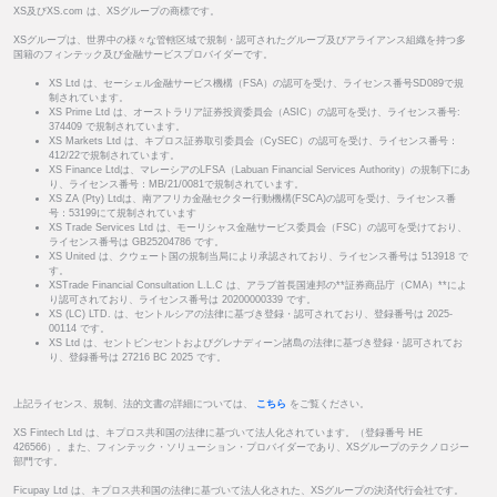
XS及びXS.com は、XSグループの商標です。
XSグループは、世界中の様々な管轄区域で規制・認可されたグループ及びアライアンス組織を持つ多
国籍のフィンテック及び金融サービスプロバイダーです。
XS Ltd は、セーシェル金融サービス機構（FSA）の認可を受け、ライセンス番号SD089で規
制されています。
XS Prime Ltd は、オーストラリア証券投資委員会（ASIC）の認可を受け、ライセンス番号:
374409 で規制されています。
XS Markets Ltd は、キプロス証券取引委員会（CySEC）の認可を受け、ライセンス番号：
412/22で規制されています。
XS Finance Ltdは、マレーシアのLFSA（Labuan Financial Services Authority）の規制下にあ
り、ライセンス番号：MB/21/0081で規制されています。
XS ZA (Pty) Ltdは、南アフリカ金融セクター行動機構(FSCA)の認可を受け、ライセンス番
号：53199にて規制されています
XS Trade Services Ltd は、モーリシャス金融サービス委員会（FSC）の認可を受けており、
ライセンス番号は GB25204786 です。
XS United は、クウェート国の規制当局により承認されており、ライセンス番号は 513918 で
す。
XSTrade Financial Consultation L.L.C は、アラブ首長国連邦の**証券商品庁（CMA）**によ
り認可されており、ライセンス番号は 20200000339 です。
XS (LC) LTD. は、セントルシアの法律に基づき登録・認可されており、登録番号は 2025-
00114 です。
XS Ltd は、セントビンセントおよびグレナディーン諸島の法律に基づき登録・認可されてお
り、登録番号は 27216 BC 2025 です。
上記ライセンス、規制、法的文書の詳細については、
こちら
をご覧ください。
XS Fintech Ltd は、キプロス共和国の法律に基づいて法人化されています。（登録番号 HE
426566）。また、フィンテック・ソリューション・プロバイダーであり、XSグループのテクノロジー
部門です。
Ficupay Ltd は、キプロス共和国の法律に基づいて法人化された、XSグループの決済代行会社です。