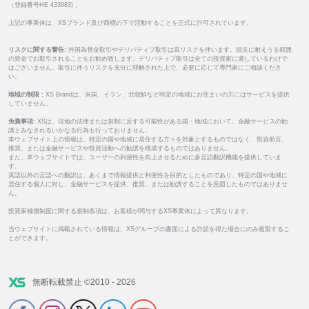
（登録番号HE 433983) 。
上記の事業体は、XSブランド及び商標の下で活動することを正式に許可されています。
リスクに関する警告:
外国為替金取引やデリバティブ取引は高リスクを伴います。損失に耐えうる範囲
の資金でお取引されることをお勧め致します。デリバティブ取引は全ての投資家に適しているわけで
はございません。取引に伴うリスクを充分に理解された上で、必要に応じて専門家にご相談くださ
い。
地域の制限 :
XS Brandは、米国、イラン、北朝鮮など特定の地域にお住まいの方にはサービスを提供
していません。
免責事項:
XSは、現地の法律または規制に反する可能性がある国・地域において、金融サービスの勧
誘とみなされるいかなる行為も行っておりません。
本ウェブサイト上の情報は、特定の国や地域に居住する方々を対象とするものではなく、投資助言、
推奨、または金融サービスや投資活動への勧誘を構成するものではありません。
また、本ウェブサイトでは、ユーザーの利便性を向上させるために多言語翻訳機能を提供していま
す。
英語以外の言語への翻訳は、あくまで情報提供と利便性を目的としたものであり、特定の国や地域に
居住する個人に対し、金融サービスを提供、推奨、または勧誘することを意図したものではありませ
ん。
投資家補償制度に関する規制条項は、お客様が関与するXS事業体によって異なります。
当ウェブサイトに掲載されている情報は、XSグループの書面による許諾を得た場合にのみ複製するこ
とができます。
無断転載禁止 ©2010 - 2026