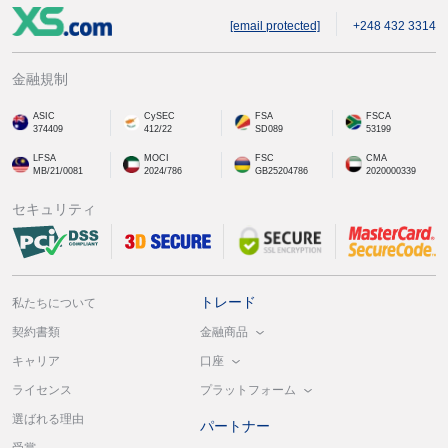
[email protected]
+248 432 3314
金融規制
ASIC
CySEC
FSA
FSCA
374409
412/22
SD089
53199
LFSA
MOCI
FSC
CMA
MB/21/0081
2024/786
GB25204786
2020000339
セキュリティ
トレード
私たちについて
金融商品
契約書類
口座
キャリア
プラットフォーム
ライセンス
選ばれる理由
パートナー