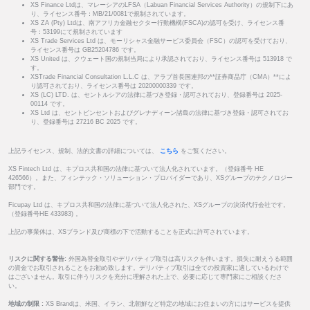
XS Finance Ltdは、マレーシアのLFSA（Labuan Financial Services Authority）の規制下にあ
り、ライセンス番号：MB/21/0081で規制されています。
XS ZA (Pty) Ltdは、南アフリカ金融セクター行動機構(FSCA)の認可を受け、ライセンス番
号：53199にて規制されています
XS Trade Services Ltd は、モーリシャス金融サービス委員会（FSC）の認可を受けており、
ライセンス番号は GB25204786 です。
XS United は、クウェート国の規制当局により承認されており、ライセンス番号は 513918 で
す。
XSTrade Financial Consultation L.L.C は、アラブ首長国連邦の**証券商品庁（CMA）**によ
り認可されており、ライセンス番号は 20200000339 です。
XS (LC) LTD. は、セントルシアの法律に基づき登録・認可されており、登録番号は 2025-
00114 です。
XS Ltd は、セントビンセントおよびグレナディーン諸島の法律に基づき登録・認可されてお
り、登録番号は 27216 BC 2025 です。
上記ライセンス、規制、法的文書の詳細については、
こちら
をご覧ください。
XS Fintech Ltd は、キプロス共和国の法律に基づいて法人化されています。（登録番号 HE
426566）。また、フィンテック・ソリューション・プロバイダーであり、XSグループのテクノロジー
部門です。
Ficupay Ltd は、キプロス共和国の法律に基づいて法人化された、XSグループの決済代行会社です。
（登録番号HE 433983) 。
上記の事業体は、XSブランド及び商標の下で活動することを正式に許可されています。
リスクに関する警告:
外国為替金取引やデリバティブ取引は高リスクを伴います。損失に耐えうる範囲
の資金でお取引されることをお勧め致します。デリバティブ取引は全ての投資家に適しているわけで
はございません。取引に伴うリスクを充分に理解された上で、必要に応じて専門家にご相談くださ
い。
地域の制限 :
XS Brandは、米国、イラン、北朝鮮など特定の地域にお住まいの方にはサービスを提供