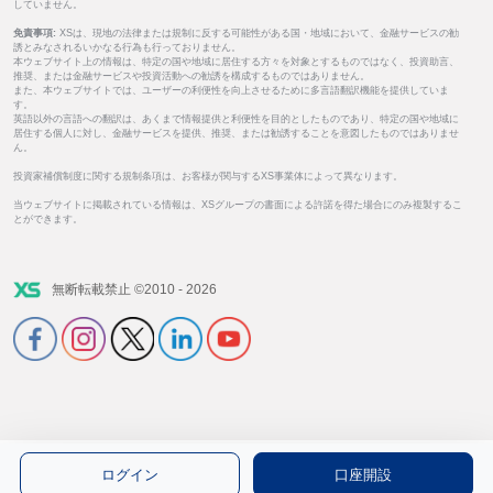
していません。
免責事項:
XSは、現地の法律または規制に反する可能性がある国・地域において、金融サービスの勧
誘とみなされるいかなる行為も行っておりません。
本ウェブサイト上の情報は、特定の国や地域に居住する方々を対象とするものではなく、投資助言、
推奨、または金融サービスや投資活動への勧誘を構成するものではありません。
また、本ウェブサイトでは、ユーザーの利便性を向上させるために多言語翻訳機能を提供していま
す。
英語以外の言語への翻訳は、あくまで情報提供と利便性を目的としたものであり、特定の国や地域に
居住する個人に対し、金融サービスを提供、推奨、または勧誘することを意図したものではありませ
ん。
投資家補償制度に関する規制条項は、お客様が関与するXS事業体によって異なります。
当ウェブサイトに掲載されている情報は、XSグループの書面による許諾を得た場合にのみ複製するこ
とができます。
無断転載禁止 ©2010 - 2026
ログイン
口座開設