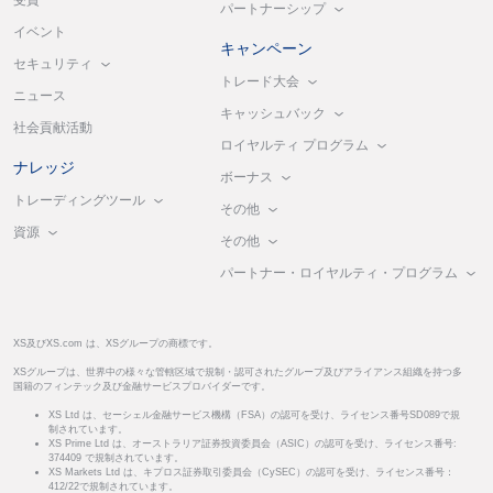
受賞
パートナーシップ
イベント
キャンペーン
セキュリティ
トレード大会
ニュース
キャッシュバック
社会貢献活動
ロイヤルティ プログラム
ナレッジ
ボーナス
トレーディングツール
その他
資源
その他
パートナー・ロイヤルティ・プログラム
XS及びXS.com は、XSグループの商標です。
XSグループは、世界中の様々な管轄区域で規制・認可されたグループ及びアライアンス組織を持つ多
国籍のフィンテック及び金融サービスプロバイダーです。
XS Ltd は、セーシェル金融サービス機構（FSA）の認可を受け、ライセンス番号SD089で規
制されています。
XS Prime Ltd は、オーストラリア証券投資委員会（ASIC）の認可を受け、ライセンス番号:
374409 で規制されています。
XS Markets Ltd は、キプロス証券取引委員会（CySEC）の認可を受け、ライセンス番号：
412/22で規制されています。