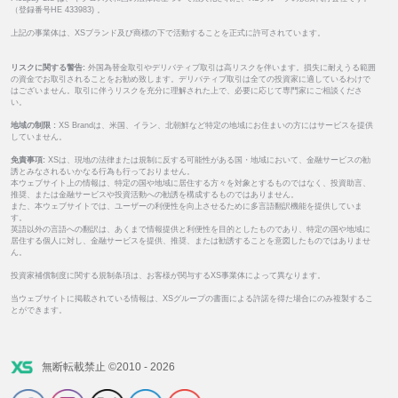
（登録番号HE 433983) 。
上記の事業体は、XSブランド及び商標の下で活動することを正式に許可されています。
リスクに関する警告:
外国為替金取引やデリバティブ取引は高リスクを伴います。損失に耐えうる範囲
の資金でお取引されることをお勧め致します。デリバティブ取引は全ての投資家に適しているわけで
はございません。取引に伴うリスクを充分に理解された上で、必要に応じて専門家にご相談くださ
い。
地域の制限 :
XS Brandは、米国、イラン、北朝鮮など特定の地域にお住まいの方にはサービスを提供
していません。
免責事項:
XSは、現地の法律または規制に反する可能性がある国・地域において、金融サービスの勧
誘とみなされるいかなる行為も行っておりません。
本ウェブサイト上の情報は、特定の国や地域に居住する方々を対象とするものではなく、投資助言、
推奨、または金融サービスや投資活動への勧誘を構成するものではありません。
また、本ウェブサイトでは、ユーザーの利便性を向上させるために多言語翻訳機能を提供していま
す。
英語以外の言語への翻訳は、あくまで情報提供と利便性を目的としたものであり、特定の国や地域に
居住する個人に対し、金融サービスを提供、推奨、または勧誘することを意図したものではありませ
ん。
投資家補償制度に関する規制条項は、お客様が関与するXS事業体によって異なります。
当ウェブサイトに掲載されている情報は、XSグループの書面による許諾を得た場合にのみ複製するこ
とができます。
無断転載禁止 ©2010 - 2026