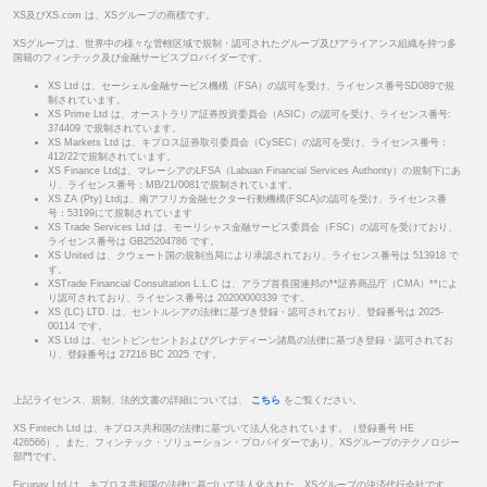
XS及びXS.com は、XSグループの商標です。
XSグループは、世界中の様々な管轄区域で規制・認可されたグループ及びアライアンス組織を持つ多
国籍のフィンテック及び金融サービスプロバイダーです。
XS Ltd は、セーシェル金融サービス機構（FSA）の認可を受け、ライセンス番号SD089で規
制されています。
XS Prime Ltd は、オーストラリア証券投資委員会（ASIC）の認可を受け、ライセンス番号:
374409 で規制されています。
XS Markets Ltd は、キプロス証券取引委員会（CySEC）の認可を受け、ライセンス番号：
412/22で規制されています。
XS Finance Ltdは、マレーシアのLFSA（Labuan Financial Services Authority）の規制下にあ
り、ライセンス番号：MB/21/0081で規制されています。
XS ZA (Pty) Ltdは、南アフリカ金融セクター行動機構(FSCA)の認可を受け、ライセンス番
号：53199にて規制されています
XS Trade Services Ltd は、モーリシャス金融サービス委員会（FSC）の認可を受けており、
ライセンス番号は GB25204786 です。
XS United は、クウェート国の規制当局により承認されており、ライセンス番号は 513918 で
す。
XSTrade Financial Consultation L.L.C は、アラブ首長国連邦の**証券商品庁（CMA）**によ
り認可されており、ライセンス番号は 20200000339 です。
XS (LC) LTD. は、セントルシアの法律に基づき登録・認可されており、登録番号は 2025-
00114 です。
XS Ltd は、セントビンセントおよびグレナディーン諸島の法律に基づき登録・認可されてお
り、登録番号は 27216 BC 2025 です。
上記ライセンス、規制、法的文書の詳細については、
こちら
をご覧ください。
XS Fintech Ltd は、キプロス共和国の法律に基づいて法人化されています。（登録番号 HE
426566）。また、フィンテック・ソリューション・プロバイダーであり、XSグループのテクノロジー
部門です。
Ficupay Ltd は、キプロス共和国の法律に基づいて法人化された、XSグループの決済代行会社です。