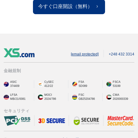
今すぐ口座開設（無料）
[email protected]
+248 432 3314
金融規制
ASIC
CySEC
FSA
FSCA
374409
412/22
SD089
53199
LFSA
MOCI
FSC
CMA
MB/21/0081
2024/786
GB25204786
2020000339
セキュリティ