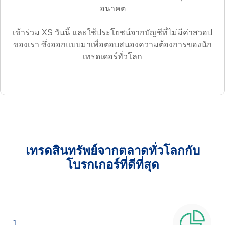
อนาคต
เข้าร่วม XS วันนี้ และใช้ประโยชน์จากบัญชีที่ไม่มีค่าสวอป
ของเรา ซึ่งออกแบบมาเพื่อตอบสนองความต้องการของนัก
เทรดเดอร์ทั่วโลก
เทรดสินทรัพย์จากตลาดทั่วโลกกับ
โบรกเกอร์ที่ดีที่สุด
1