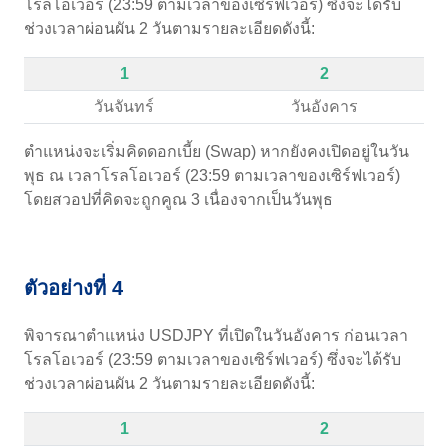
โรลโอเวอร์ (23:59 ตามเวลาของเซิร์ฟเวอร์) ซึ่งจะได้รับ
ช่วงเวลาผ่อนผัน 2 วันตามรายละเอียดดังนี้:
1
2
วันจันทร์
วันอังคาร
ตำแหน่งจะเริ่มคิดดอกเบี้ย (Swap) หากยังคงเปิดอยู่ในวัน
พุธ ณ เวลาโรลโอเวอร์ (23:59 ตามเวลาของเซิร์ฟเวอร์)
โดยสวอปที่คิดจะถูกคูณ 3 เนื่องจากเป็นวันพุธ
ตัวอย่างที่ 4
พิจารณาตำแหน่ง USDJPY ที่เปิดในวันอังคาร ก่อนเวลา
โรลโอเวอร์ (23:59 ตามเวลาของเซิร์ฟเวอร์) ซึ่งจะได้รับ
ช่วงเวลาผ่อนผัน 2 วันตามรายละเอียดดังนี้:
1
2