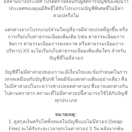
อิสลามบางประเทศ โปรดตรวจสอบกับผู้จัดการบัญชีของคุณว่า
ประเทศของคุณมีสิทธิ์ได้รับโปรแกรมบัญชีพิเศษที่ไม่มีค่า
สวอปหรือไม่
แตกต่างจากโบรกเกอร์ส่วนใหญ่ที่อาจมีค่าสเปรดที่สูงขึ้น หรือ
การเรียกเก็บค่าธรรมเนียมเพิ่มเติม (เช่น ค่าธรรมเนียมการ
จัดการ ค่าธรรมเนียมการคงสภาพ หรือค่าธรรมเนียมการ
บริหาร) XS จะไม่เรียกเก็บค่าธรรมเนียมเพิ่มเติมใดๆ สำหรับ
บัญชีที่ไม่มีสวอป
บัญชีที่ไม่มีค่าสวอปของเราจะมีเงื่อนไขและข้อกำหนดในการ
เทรดเหมือนกับบัญชีปกติ โดยมีข้อแตกต่างเพียงอย่างเดียว คือ
ไม่มีค่าสวอปในระหว่างช่วงปลอดค่าสวอป ซึ่งอาจแตกต่างกัน
ไปตามตราสาร สถานะที่ไม่มีค่าสวอปนี้สามารถใช้ได้กับบัญชี
ทุกประเภท
หมายเหตุ:
:
1. คู่สกุลเงินคริปโตทั้งหมดในบัญชีแบบไม่มีสวอป (Swap-
Free) จะได้รับระยะเวลายกเว้นค่าสวอป 3 วัน หลังจากพ้น