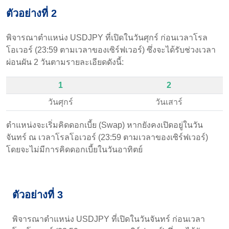
ตัวอย่างที่ 2
พิจารณาตำแหน่ง USDJPY ที่เปิดในวันศุกร์ ก่อนเวลาโรล
โอเวอร์ (23:59 ตามเวลาของเซิร์ฟเวอร์) ซึ่งจะได้รับช่วงเวลา
ผ่อนผัน 2 วันตามรายละเอียดดังนี้:
1
2
วันศุกร์
วันเสาร์
ตำแหน่งจะเริ่มคิดดอกเบี้ย (Swap) หากยังคงเปิดอยู่ในวัน
จันทร์ ณ เวลาโรลโอเวอร์ (23:59 ตามเวลาของเซิร์ฟเวอร์)
โดยจะไม่มีการคิดดอกเบี้ยในวันอาทิตย์
ตัวอย่างที่ 3
พิจารณาตำแหน่ง USDJPY ที่เปิดในวันจันทร์ ก่อนเวลา