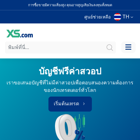
การซื้อขายมีความเสี่ยงสูง คุณอาจสูญเสียเงินลงทุนทั้งหมด
TH
ศูนย์ช่วยเหลือ
บัญชีฟรีค่าสวอป
เราขอเสนอบัญชีที่ไม่มีค่าสวอปเพื่อตอบสนองความต้องการ
ของนักเทรดเดอร์ทั่วโลก
เริ่มต้นเทรด