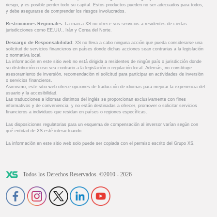
riesgo, y es posible perder todo su capital. Estos productos pueden no ser adecuados para todos,
y debe asegurarse de comprender los riesgos involucrados.
Restricciones Regionales:
La marca XS no ofrece sus servicios a residentes de ciertas
jurisdicciones como EE.UU., Irán y Corea del Norte.
Descargo de Responsabilidad:
XS no lleva a cabo ninguna acción que pueda considerarse una
solicitud de servicios financieros en países donde dichas acciones sean contrarias a la legislación
o normativa local.
La información en este sitio web no está dirigida a residentes de ningún país o jurisdicción donde
su distribución o uso sea contrario a la legislación o regulación local. Además, no constituye
asesoramiento de inversión, recomendación ni solicitud para participar en actividades de inversión
o servicios financieros.
Asimismo, este sitio web ofrece opciones de traducción de idiomas para mejorar la experiencia del
usuario y la accesibilidad.
Las traducciones a idiomas distintos del inglés se proporcionan exclusivamente con fines
informativos y de conveniencia, y no están destinadas a ofrecer, promover o solicitar servicios
financieros a individuos que residan en países o regiones específicas.
Las disposiciones regulatorias para un esquema de compensación al inversor varían según con
qué entidad de XS esté interactuando.
La información en este sitio web solo puede ser copiada con el permiso escrito del Grupo XS.
Todos los Derechos Reservados. ©2010 - 2026