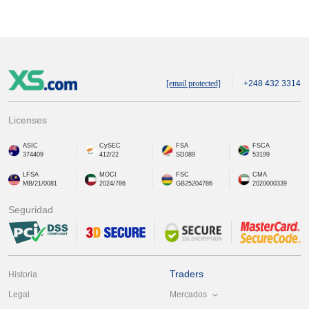
[email protected]
+248 432 3314
Licenses
ASIC
CySEC
FSA
FSCA
374409
412/22
SD089
53199
LFSA
MOCI
FSC
CMA
MB/21/0081
2024/786
GB25204786
2020000339
Seguridad
Traders
Historia
Mercados
Legal