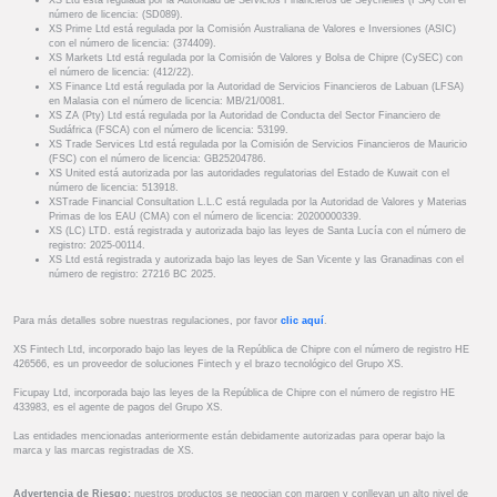
XS Ltd está regulada por la Autoridad de Servicios Financieros de Seychelles (FSA) con el
número de licencia: (SD089).
XS Prime Ltd está regulada por la Comisión Australiana de Valores e Inversiones (ASIC)
con el número de licencia: (374409).
XS Markets Ltd está regulada por la Comisión de Valores y Bolsa de Chipre (CySEC) con
el número de licencia: (412/22).
XS Finance Ltd está regulada por la Autoridad de Servicios Financieros de Labuan (LFSA)
en Malasia con el número de licencia: MB/21/0081.
XS ZA (Pty) Ltd está regulada por la Autoridad de Conducta del Sector Financiero de
Sudáfrica (FSCA) con el número de licencia: 53199.
XS Trade Services Ltd está regulada por la Comisión de Servicios Financieros de Mauricio
(FSC) con el número de licencia: GB25204786.
XS United está autorizada por las autoridades regulatorias del Estado de Kuwait con el
número de licencia: 513918.
XSTrade Financial Consultation L.L.C está regulada por la Autoridad de Valores y Materias
Primas de los EAU (CMA) con el número de licencia: 20200000339.
XS (LC) LTD. está registrada y autorizada bajo las leyes de Santa Lucía con el número de
registro: 2025-00114.
XS Ltd está registrada y autorizada bajo las leyes de San Vicente y las Granadinas con el
número de registro: 27216 BC 2025.
Para más detalles sobre nuestras regulaciones, por favor
clic aquí
.
XS Fintech Ltd, incorporado bajo las leyes de la República de Chipre con el número de registro HE
426566, es un proveedor de soluciones Fintech y el brazo tecnológico del Grupo XS.
Ficupay Ltd, incorporada bajo las leyes de la República de Chipre con el número de registro HE
433983, es el agente de pagos del Grupo XS.
Las entidades mencionadas anteriormente están debidamente autorizadas para operar bajo la
marca y las marcas registradas de XS.
Advertencia de Riesgo:
nuestros productos se negocian con margen y conllevan un alto nivel de