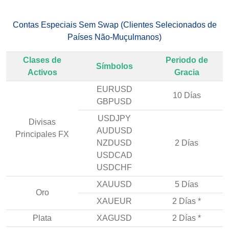
Contas Especiais Sem Swap (Clientes Selecionados de
Países Não-Muçulmanos)
Clases de
Periodo de
Símbolos
Activos
Gracia
EURUSD
10 Días
GBPUSD
USDJPY
Divisas
AUDUSD
Principales FX
NZDUSD
2 Días
USDCAD
USDCHF
XAUUSD
5 Días
Oro
XAUEUR
2 Días *
Plata
XAGUSD
2 Días *