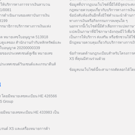
ู้ให้บริการทางการจากเงินลาบวน
ข้อมูลที่ปรากฏบนเว็บไซต์นี้มิได้มีจุดประสงค์
21/0081
กฎหมายควบคุมเกี่ยวกับบริการทางการเงิน 
การดำเนินงานของสถาบันการเงิน
ข้อบังคับท้องถิ่นอีกทั้งมิใช่คำแนะนำด้า
53199
ทางการเงินหรือกิจกรรมการลงทุนใด ๆ
กรรมาธิการบริการทางการเงินแห่ง
นอกจากนี้เว็บไซต์นี้มีตัวเลือกการแปลภา
แปลเป็นภาษาที่มิใช่ภาษาอังกฤษมีไว้เพื่อว
ูเวต หมายเลขใบอนุญาต 513918
เป็นการให้บริการ ส่งเสริม หรือชักชวนให้ใช
ับดูแลของ สำนักงานกำกับหลักทรัพย์และ
มีกฎหมายควบคุมเกี่ยวกับบริการทางการเง
เลขใบอนุญาต 20200000339
ยของประเทศเซนต์ลูเซีย หมายเลข
ข้อกำหนดด้านกฎระเบียบสำหรับโครงการค่
XS ที่คุณมีส่วนร่วมด้วย
ระเทศเซนต์วินเซนต์และเกรนาดีนส์
ข้อมูลบนเว็บไซต์นี้จะสามารถคัดลอกได้โด
่
รัส โดยมีหมายเลขทะเบียน HE 426566
XS Group
 โดยมีหมายเลขทะเบียน HE 433983 เป็น
บรนด์ XS และเครื่องหมายการค้า