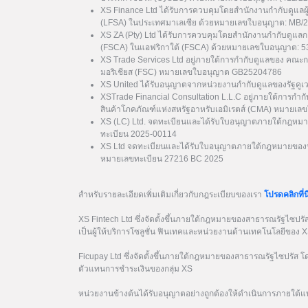
XS Finance Ltd ได้รับการควบคุมโดยสำนักงานกำกับดูแลผ
(LFSA) ในประเทศมาเลเซีย ด้วยหมายเลขใบอนุญาต: MB/
XS ZA (Pty) Ltd ได้รับการควบคุมโดยสำนักงานกำกับดูแล
(FSCA) ในแอฟริกาใต้ (FSCA) ด้วยหมายเลขใบอนุญาต: 
XS Trade Services Ltd อยู่ภายใต้การกำกับดูแลของ คณะ
มอริเชียส (FSC) หมายเลขใบอนุญาต GB25204786
XS United ได้รับอนุญาตจากหน่วยงานกำกับดูแลของรัฐค
XSTrade Financial Consultation L.L.C อยู่ภายใต้การกำก
สินค้าโภคภัณฑ์แห่งสหรัฐอาหรับเอมิเรตส์ (CMA) หมาย
XS (LC) Ltd. จดทะเบียนและได้รับใบอนุญาตภายใต้กฎหมา
ทะเบียน 2025-00114
XS Ltd จดทะเบียนและได้รับใบอนุญาตภายใต้กฎหมายของป
หมายเลขทะเบียน 27216 BC 2025
สำหรับรายละเอียดเพิ่มเติมเกี่ยวกับกฎระเบียบของเรา
โปรดคลิกที่นี
XS Fintech Ltd ซึ่งจัดตั้งขึ้นภายใต้กฎหมายของสาธารณรัฐไซป
เป็นผู้ให้บริการโซลูชั่น ฟินเทคและหน่วยงานด้านเทคโนโลยีของ 
Ficupay Ltd ซึ่งจัดตั้งขึ้นภายใต้กฎหมายของสาธารณรัฐไซปรัส
ตัวแทนการชำระเงินของกลุ่ม XS
หน่วยงานข้างต้นได้รับอนุญาตอย่างถูกต้องให้ดำเนินการภายใต้แ