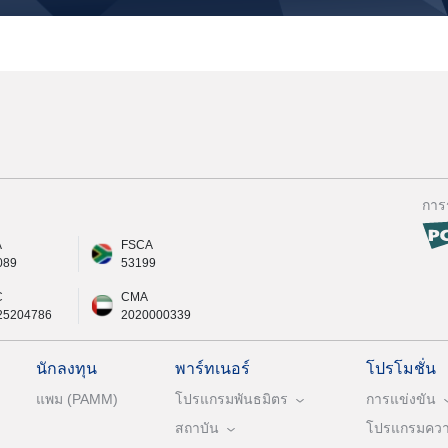
การ
A
FSCA
089
53199
C
CMA
25204786
2020000339
นักลงทุน
พาร์ทเนอร์
โปรโมชั่น
แพม (PAMM)
โปรแกรมพันธมิตร
การแข่งขัน
สถาบัน
โปรแกรมความ