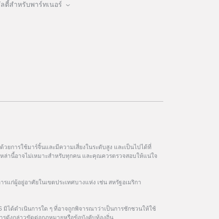
ตี้สำหรับพาร์ทเนอร์
วยการใช้มาร์จิ้นและมีความเสี่ยงในระดับสูง และเป็นไปได้ที่
ฑ์เหล่านี้อาจไม่เหมาะสำหรับทุกคน และคุณควรตรวจสอบให้แน่ใจ
การแก่ผู้อยู่อาศัยในเขตประเทศบางแห่ง เช่น สหรัฐอเมริกา
 มิได้ดำเนินการใด ๆ ที่อาจถูกพิจารณาว่าเป็นการชักชวนให้ใช้
รดังกล่าวขัดต่อกฎหมายหรือข้อบังคับท้องถิ่น