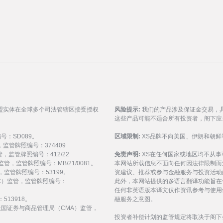
盟实体在全球多个司法管辖区接受授权
风险提示:
我们的产品涉及保证金交易，
这些产品可能不适合所有投资者，阁下应
编号：SD089。
区域限制:
XS品牌不向美国、伊朗和朝鲜
监管，监管牌照编号：374409
 监管，监管牌照编号：412/22
免责声明:
XS在任何国家或地区均不从
) 监管，监管牌照编号：MB/21/0081。
本网站所载信息不面向任何因法律限制而
 监管，监管牌照编号：53199。
资建议、推荐或参与金融服务与投资活动
会（FSC）监管，监管牌照编号：
此外，本网站提供的多语言翻译功能旨在
任何非英语版本译文仅作资讯参考与使用
513918。
融服务之意图。
受阿拉伯联合酋长国证券与商品管理局（CMA）监管，
投资者补偿计划的监管规定将取决于阁下