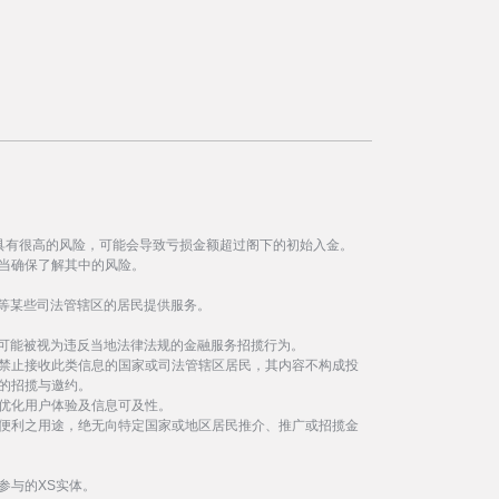
具有很高的风险，可能会导致亏损金额超过阁下的初始入金。
当确保了解其中的风险。
等某些司法管辖区的居民提供服务。
事可能被视为违反当地法律法规的金融服务招揽行为。
禁止接收此类信息的国家或司法管辖区居民，其内容不构成投
的招揽与邀约。
优化用户体验及信息可及性。
便利之用途，绝无向特定国家或地区居民推介、推广或招揽金
参与的XS实体。