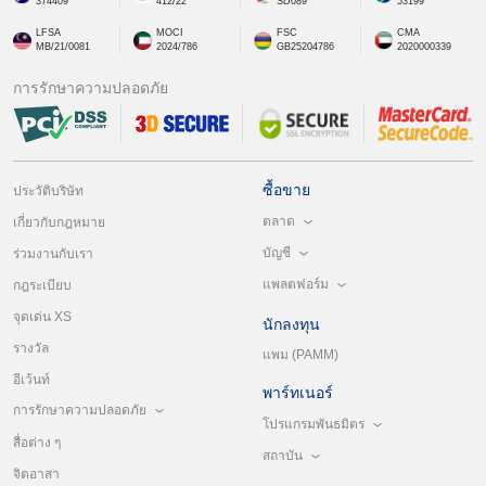
374409
412/22
SD089
53199
LFSA
MOCI
FSC
CMA
MB/21/0081
2024/786
GB25204786
2020000339
การรักษาความปลอดภัย
ซื้อขาย
ประวัติบริษัท
ตลาด
เกี่ยวกับกฎหมาย
บัญชี
ร่วมงานกับเรา
แพลตฟอร์ม
กฎระเบียบ
จุดเด่น XS
นักลงทุน
รางวัล
แพม (PAMM)
อีเว้นท์
พาร์ทเนอร์
การรักษาความปลอดภัย
โปรแกรมพันธมิตร
สื่อต่าง ๆ
สถาบัน
จิตอาสา