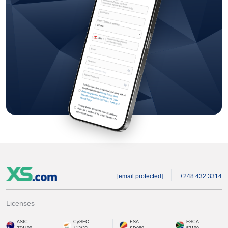
[email protected]
+248 432 3314
Licenses
ASIC
CySEC
FSA
FSCA