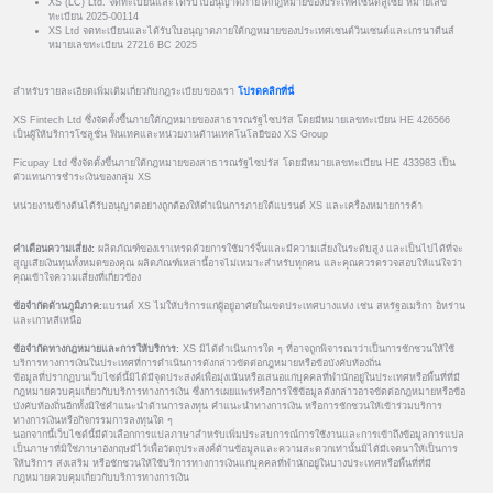
XS (LC) Ltd. จดทะเบียนและได้รับใบอนุญาตภายใต้กฎหมายของประเทศเซนต์ลูเซีย หมายเลข
ทะเบียน 2025-00114
XS Ltd จดทะเบียนและได้รับใบอนุญาตภายใต้กฎหมายของประเทศเซนต์วินเซนต์และเกรนาดีนส์
หมายเลขทะเบียน 27216 BC 2025
สำหรับรายละเอียดเพิ่มเติมเกี่ยวกับกฎระเบียบของเรา
โปรดคลิกที่นี่
XS Fintech Ltd ซึ่งจัดตั้งขึ้นภายใต้กฎหมายของสาธารณรัฐไซปรัส โดยมีหมายเลขทะเบียน HE 426566
เป็นผู้ให้บริการโซลูชั่น ฟินเทคและหน่วยงานด้านเทคโนโลยีของ XS Group
Ficupay Ltd ซึ่งจัดตั้งขึ้นภายใต้กฎหมายของสาธารณรัฐไซปรัส โดยมีหมายเลขทะเบียน HE 433983 เป็น
ตัวแทนการชำระเงินของกลุ่ม XS
หน่วยงานข้างต้นได้รับอนุญาตอย่างถูกต้องให้ดำเนินการภายใต้แบรนด์ XS และเครื่องหมายการค้า
คำเตือนความเสี่ยง:
ผลิตภัณฑ์ของเราเทรดด้วยการใช้มาร์จิ้นและมีความเสี่ยงในระดับสูง และเป็นไปได้ที่จะ
สูญเสียเงินทุนทั้งหมดของคุณ ผลิตภัณฑ์เหล่านี้อาจไม่เหมาะสำหรับทุกคน และคุณควรตรวจสอบให้แน่ใจว่า
คุณเข้าใจความเสี่ยงที่เกี่ยวข้อง
ข้อจำกัดด้านภูมิภาค:
แบรนด์ XS ไม่ให้บริการแก่ผู้อยู่อาศัยในเขตประเทศบางแห่ง เช่น สหรัฐอเมริกา อิหร่าน
และเกาหลีเหนือ
ข้อจำกัดทางกฎหมายและการให้บริการ:
XS มิได้ดำเนินการใด ๆ ที่อาจถูกพิจารณาว่าเป็นการชักชวนให้ใช้
บริการทางการเงินในประเทศที่การดำเนินการดังกล่าวขัดต่อกฎหมายหรือข้อบังคับท้องถิ่น
ข้อมูลที่ปรากฏบนเว็บไซต์นี้มิได้มีจุดประสงค์เพื่อมุ่งเน้นหรือเสนอแก่บุคคลที่พำนักอยู่ในประเทศหรือพื้นที่ที่มี
กฎหมายควบคุมเกี่ยวกับบริการทางการเงิน ซึ่งการเผยแพร่หรือการใช้ข้อมูลดังกล่าวอาจขัดต่อกฎหมายหรือข้อ
บังคับท้องถิ่นอีกทั้งมิใช่คำแนะนำด้านการลงทุน คำแนะนำทางการเงิน หรือการชักชวนให้เข้าร่วมบริการ
ทางการเงินหรือกิจกรรมการลงทุนใด ๆ
นอกจากนี้เว็บไซต์นี้มีตัวเลือกการแปลภาษาสำหรับเพิ่มประสบการณ์การใช้งานและการเข้าถึงข้อมูลการแปล
เป็นภาษาที่มิใช่ภาษาอังกฤษมีไว้เพื่อวัตถุประสงค์ด้านข้อมูลและความสะดวกเท่านั้นมิได้มีเจตนาให้เป็นการ
ให้บริการ ส่งเสริม หรือชักชวนให้ใช้บริการทางการเงินแก่บุคคลที่พำนักอยู่ในบางประเทศหรือพื้นที่ที่มี
กฎหมายควบคุมเกี่ยวกับบริการทางการเงิน