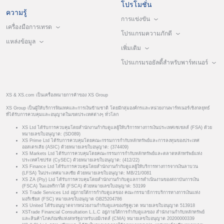
โปรโมชั่น
ความรู้
การแข่งขัน
เครื่องมือการเทรด
โปรแกรมความภักดี
แหล่งข้อมูล
เพิ่มเติม
โปรแกรมรอยัลตี้สำหรับพาร์ทเนอร์
XS & XS.com เป็นเครื่องหมายการค้าของ XS Group
XS Group เป็นผู้ให้บริการฟินเทคและการเงินข้ามชาติ โดยมีกลุ่มองค์กรและหน่วยงานพาร์ทเนอร์เชิงกลยุทธ์
ที่ได้รับการควบคุมและอนุญาตในเขตประเทศต่างๆ ทั่วโลก
XS Ltd ได้รับการควบคุมโดยสำนักงานกำกับดูแลผู้ให้บริการทางการเงินประเทศเซเชลส์ (FSA) ด้วย
หมายเลขใบอนุญาต: (SD089)
XS Prime Ltd ได้รับการควบคุมโดยคณะกรรมการกำกับหลักทรัพย์และการลงทุนของประเทศ
ออสเตรเลีย (ASIC) ด้วยหมายเลขใบอนุญาต: (374409)
XS Markets Ltd ได้รับการควบคุมโดยคณะกรรมการกำกับหลักทรัพย์และตลาดหลักทรัพย์แห่ง
ประเทศไซปรัส (CySEC) ด้วยหมายเลขใบอนุญาต: (412/22)
XS Finance Ltd ได้รับการควบคุมโดยสำนักงานกำกับดูแลผู้ให้บริการทางการจากเงินลาบวน
(LFSA) ในประเทศมาเลเซีย ด้วยหมายเลขใบอนุญาต: MB/21/0081
XS ZA (Pty) Ltd ได้รับการควบคุมโดยสำนักงานกำกับดูแลการดำเนินงานของสถาบันการเงิน
(FSCA) ในแอฟริกาใต้ (FSCA) ด้วยหมายเลขใบอนุญาต: 53199
XS Trade Services Ltd อยู่ภายใต้การกำกับดูแลของ คณะกรรมาธิการบริการทางการเงินแห่ง
มอริเชียส (FSC) หมายเลขใบอนุญาต GB25204786
XS United ได้รับอนุญาตจากหน่วยงานกำกับดูแลของรัฐคูเวต หมายเลขใบอนุญาต 513918
XSTrade Financial Consultation L.L.C อยู่ภายใต้การกำกับดูแลของ สำนักงานกำกับหลักทรัพย์
และสินค้าโภคภัณฑ์แห่งสหรัฐอาหรับเอมิเรตส์ (CMA) หมายเลขใบอนุญาต 20200000339