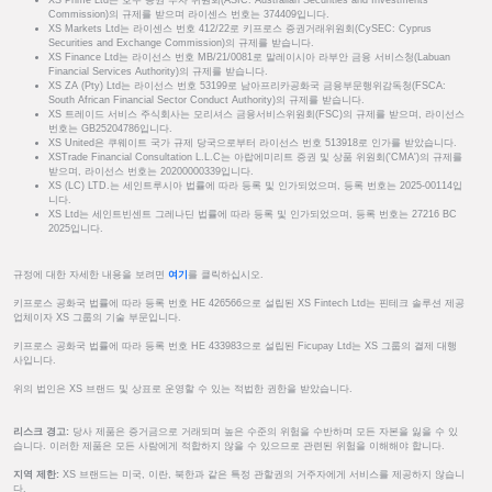
Commission)의 규제를 받으며 라이센스 번호는 374409입니다.
XS Markets Ltd는 라이센스 번호 412/22로 키프로스 증권거래위원회(CySEC: Cyprus
Securities and Exchange Commission)의 규제를 받습니다.
XS Finance Ltd는 라이선스 번호 MB/21/0081로 말레이시아 라부안 금융 서비스청(Labuan
Financial Services Authority)의 규제를 받습니다.
XS ZA (Pty) Ltd는 라이선스 번호 53199로 남아프리카공화국 금융부문행위감독청(FSCA:
South African Financial Sector Conduct Authority)의 규제를 받습니다.
XS 트레이드 서비스 주식회사는 모리셔스 금융서비스위원회(FSC)의 규제를 받으며, 라이선스
번호는 GB25204786입니다.
XS United은 쿠웨이트 국가 규제 당국으로부터 라이선스 번호 513918로 인가를 받았습니다.
XSTrade Financial Consultation L.L.C는 아랍에미리트 증권 및 상품 위원회('CMA')의 규제를
받으며, 라이선스 번호는 20200000339입니다.
XS (LC) LTD.는 세인트루시아 법률에 따라 등록 및 인가되었으며, 등록 번호는 2025-00114입
니다.
XS Ltd는 세인트빈센트 그레나딘 법률에 따라 등록 및 인가되었으며, 등록 번호는 27216 BC
2025입니다.
규정에 대한 자세한 내용을 보려면
여기
를 클릭하십시오.
키프로스 공화국 법률에 따라 등록 번호 HE 426566으로 설립된 XS Fintech Ltd는 핀테크 솔루션 제공
업체이자 XS 그룹의 기술 부문입니다.
키프로스 공화국 법률에 따라 등록 번호 HE 433983으로 설립된 Ficupay Ltd는 XS 그룹의 결제 대행
사입니다.
위의 법인은 XS 브랜드 및 상표로 운영할 수 있는 적법한 권한을 받았습니다.
리스크 경고:
당사 제품은 증거금으로 거래되며 높은 수준의 위험을 수반하며 모든 자본을 잃을 수 있
습니다. 이러한 제품은 모든 사람에게 적합하지 않을 수 있으므로 관련된 위험을 이해해야 합니다.
지역 제한:
XS 브랜드는 미국, 이란, 북한과 같은 특정 관할권의 거주자에게 서비스를 제공하지 않습니
다.