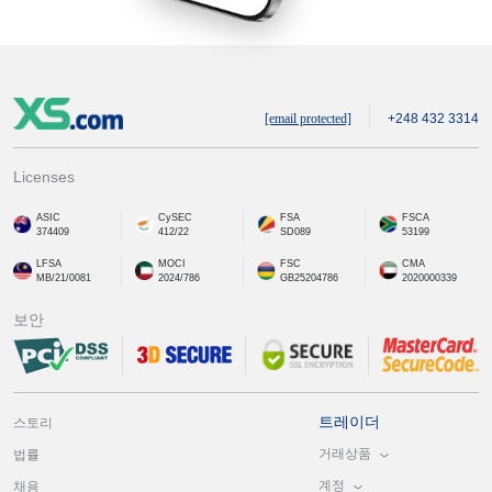
[email protected]
+248 432 3314
Licenses
ASIC
CySEC
FSA
FSCA
374409
412/22
SD089
53199
LFSA
MOCI
FSC
CMA
MB/21/0081
2024/786
GB25204786
2020000339
보안
트레이더
스토리
거래상품
법률
계정
채용