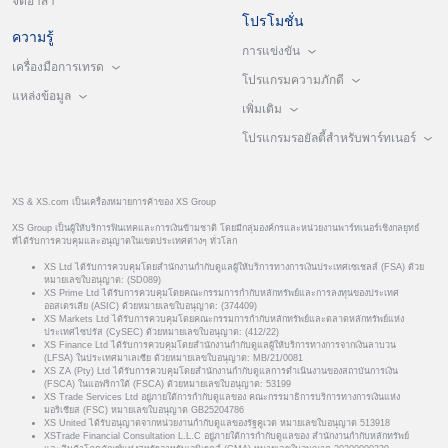
จิตอาสา
โปรโมชั่น
ความรู้
การแข่งขัน
เครื่องมือการเทรด
โปรแกรมความภักดี
แหล่งข้อมูล
เพิ่มเติม
โปรแกรมรอยัลตี้สำหรับพาร์ทเนอร์
XS & XS.com เป็นเครื่องหมายการค้าของ XS Group
XS Group เป็นผู้ให้บริการฟินเทคและการเงินข้ามชาติ โดยมีกลุ่มองค์กรและหน่วยงานพาร์ทเนอร์เชิงกลยุทธ์
ที่ได้รับการควบคุมและอนุญาตในเขตประเทศต่างๆ ทั่วโลก
XS Ltd ได้รับการควบคุมโดยสำนักงานกำกับดูแลผู้ให้บริการทางการเงินประเทศเซเชลส์ (FSA) ด้วย
หมายเลขใบอนุญาต: (SD089)
XS Prime Ltd ได้รับการควบคุมโดยคณะกรรมการกำกับหลักทรัพย์และการลงทุนของประเทศ
ออสเตรเลีย (ASIC) ด้วยหมายเลขใบอนุญาต: (374409)
XS Markets Ltd ได้รับการควบคุมโดยคณะกรรมการกำกับหลักทรัพย์และตลาดหลักทรัพย์แห่ง
ประเทศไซปรัส (CySEC) ด้วยหมายเลขใบอนุญาต: (412/22)
XS Finance Ltd ได้รับการควบคุมโดยสำนักงานกำกับดูแลผู้ให้บริการทางการจากเงินลาบวน
(LFSA) ในประเทศมาเลเซีย ด้วยหมายเลขใบอนุญาต: MB/21/0081
XS ZA (Pty) Ltd ได้รับการควบคุมโดยสำนักงานกำกับดูแลการดำเนินงานของสถาบันการเงิน
(FSCA) ในแอฟริกาใต้ (FSCA) ด้วยหมายเลขใบอนุญาต: 53199
XS Trade Services Ltd อยู่ภายใต้การกำกับดูแลของ คณะกรรมาธิการบริการทางการเงินแห่ง
มอริเชียส (FSC) หมายเลขใบอนุญาต GB25204786
XS United ได้รับอนุญาตจากหน่วยงานกำกับดูแลของรัฐคูเวต หมายเลขใบอนุญาต 513918
XSTrade Financial Consultation L.L.C อยู่ภายใต้การกำกับดูแลของ สำนักงานกำกับหลักทรัพย์