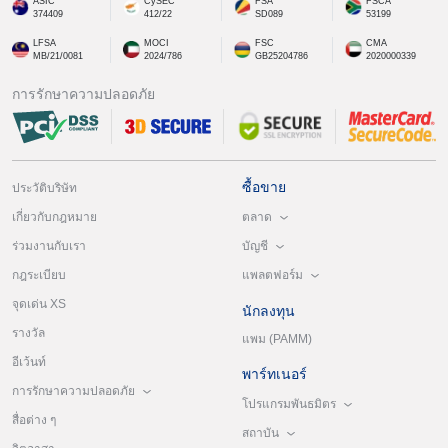
ASIC
CySEC
FSA
FSCA
374409
412/22
SD089
53199
LFSA
MOCI
FSC
CMA
MB/21/0081
2024/786
GB25204786
2020000339
การรักษาความปลอดภัย
ซื้อขาย
ประวัติบริษัท
ตลาด
เกี่ยวกับกฎหมาย
บัญชี
ร่วมงานกับเรา
แพลตฟอร์ม
กฎระเบียบ
จุดเด่น XS
นักลงทุน
รางวัล
แพม (PAMM)
อีเว้นท์
พาร์ทเนอร์
การรักษาความปลอดภัย
โปรแกรมพันธมิตร
สื่อต่าง ๆ
สถาบัน