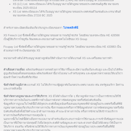
และสินค้าโภคภัณฑ์แห่งสหรัฐอาหรับเอมิเรตส์ (CMA) หมายเลขใบอนุญาต 20200000339
XS (LC) Ltd. จดทะเบียนและได้รับใบอนุญาตภายใต้กฎหมายของประเทศเซนต์ลูเซีย หมายเลข
ทะเบียน 2025-00114
XS Ltd จดทะเบียนและได้รับใบอนุญาตภายใต้กฎหมายของประเทศเซนต์วินเซนต์และเกรนาดีนส์
หมายเลขทะเบียน 27216 BC 2025
สำหรับรายละเอียดเพิ่มเติมเกี่ยวกับกฎระเบียบของเรา
โปรดคลิกที่นี่
XS Fintech Ltd ซึ่งจัดตั้งขึ้นภายใต้กฎหมายของสาธารณรัฐไซปรัส โดยมีหมายเลขทะเบียน HE 426566
เป็นผู้ให้บริการโซลูชั่น ฟินเทคและหน่วยงานด้านเทคโนโลยีของ XS Group
Ficupay Ltd ซึ่งจัดตั้งขึ้นภายใต้กฎหมายของสาธารณรัฐไซปรัส โดยมีหมายเลขทะเบียน HE 433983 เป็น
ตัวแทนการชำระเงินของกลุ่ม XS
หน่วยงานข้างต้นได้รับอนุญาตอย่างถูกต้องให้ดำเนินการภายใต้แบรนด์ XS และเครื่องหมายการค้า
คำเตือนความเสี่ยง:
ผลิตภัณฑ์ของเราเทรดด้วยการใช้มาร์จิ้นและมีความเสี่ยงในระดับสูง และเป็นไปได้ที่จะ
สูญเสียเงินทุนทั้งหมดของคุณ ผลิตภัณฑ์เหล่านี้อาจไม่เหมาะสำหรับทุกคน และคุณควรตรวจสอบให้แน่ใจว่า
คุณเข้าใจความเสี่ยงที่เกี่ยวข้อง
ข้อจำกัดด้านภูมิภาค:
แบรนด์ XS ไม่ให้บริการแก่ผู้อยู่อาศัยในเขตประเทศบางแห่ง เช่น สหรัฐอเมริกา อิหร่าน
และเกาหลีเหนือ
ข้อจำกัดทางกฎหมายและการให้บริการ:
XS มิได้ดำเนินการใด ๆ ที่อาจถูกพิจารณาว่าเป็นการชักชวนให้ใช้
บริการทางการเงินในประเทศที่การดำเนินการดังกล่าวขัดต่อกฎหมายหรือข้อบังคับท้องถิ่น
ข้อมูลที่ปรากฏบนเว็บไซต์นี้มิได้มีจุดประสงค์เพื่อมุ่งเน้นหรือเสนอแก่บุคคลที่พำนักอยู่ในประเทศหรือพื้นที่ที่มี
กฎหมายควบคุมเกี่ยวกับบริการทางการเงิน ซึ่งการเผยแพร่หรือการใช้ข้อมูลดังกล่าวอาจขัดต่อกฎหมายหรือข้อ
บังคับท้องถิ่นอีกทั้งมิใช่คำแนะนำด้านการลงทุน คำแนะนำทางการเงิน หรือการชักชวนให้เข้าร่วมบริการ
ทางการเงินหรือกิจกรรมการลงทุนใด ๆ
นอกจากนี้เว็บไซต์นี้มีตัวเลือกการแปลภาษาสำหรับเพิ่มประสบการณ์การใช้งานและการเข้าถึงข้อมูลการแปล
เป็นภาษาที่มิใช่ภาษาอังกฤษมีไว้เพื่อวัตถุประสงค์ด้านข้อมูลและความสะดวกเท่านั้นมิได้มีเจตนาให้เป็นการ
ให้บริการ ส่งเสริม หรือชักชวนให้ใช้บริการทางการเงินแก่บุคคลที่พำนักอยู่ในบางประเทศหรือพื้นที่ที่มี
กฎหมายควบคุมเกี่ยวกับบริการทางการเงิน