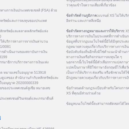
จะสูญเสียเงินทุนทั้งหมดของคุณ ผลิตภัณ
ว่าคุณเข้าใจความเสี่ยงที่เกี่ยวข้อง
รทางการเงินประเทศเซเชลส์ (FSA) ด้วย
ข้อจำกัดด้านภูมิภาค:
แบรนด์ XS ไม่ให้บริ
กทรัพย์และการลงทุนของประเทศ
อิหร่าน และเกาหลีเหนือ
ักทรัพย์และตลาดหลักทรัพย์แห่ง
ข้อจำกัดทางกฎหมายและการให้บริการ:
XS
)
บริการทางการเงินในประเทศที่การดำเนินกา
ู้ให้บริการทางการจากเงินลาบวน
ข้อมูลที่ปรากฏบนเว็บไซต์นี้มิได้มีจุดประสงค์
21/0081
กฎหมายควบคุมเกี่ยวกับบริการทางการเงิน 
การดำเนินงานของสถาบันการเงิน
ข้อบังคับท้องถิ่นอีกทั้งมิใช่คำแนะนำด้า
53199
ทางการเงินหรือกิจกรรมการลงทุนใด ๆ
กรรมาธิการบริการทางการเงินแห่ง
นอกจากนี้เว็บไซต์นี้มีตัวเลือกการแปลภา
แปลเป็นภาษาที่มิใช่ภาษาอังกฤษมีไว้เพื่อว
ูเวต หมายเลขใบอนุญาต 513918
เป็นการให้บริการ ส่งเสริม หรือชักชวนให้ใช
ับดูแลของ สำนักงานกำกับหลักทรัพย์และ
มีกฎหมายควบคุมเกี่ยวกับบริการทางการเง
เลขใบอนุญาต 20200000339
ยของประเทศเซนต์ลูเซีย หมายเลข
ข้อกำหนดด้านกฎระเบียบสำหรับโครงการค่
XS ที่คุณมีส่วนร่วมด้วย
ระเทศเซนต์วินเซนต์และเกรนาดีนส์
ข้อมูลบนเว็บไซต์นี้จะสามารถคัดลอกได้โด
่