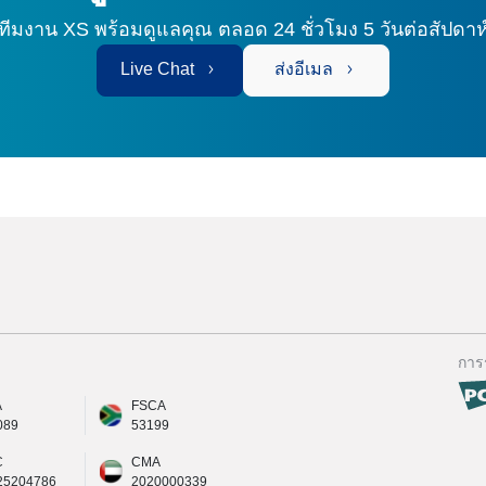
ทีมงาน XS พร้อมดูแลคุณ
ตลอด 24 ชั่วโมง 5 วันต่อสัปดาห
Live Chat
ส่งอีเมล
การ
A
FSCA
089
53199
C
CMA
25204786
2020000339