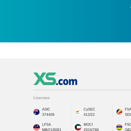
Licenses
ASIC
CySEC
FS
374409
412/22
SD
LFSA
MOCI
FS
MB/21/0081
2024/786
GB