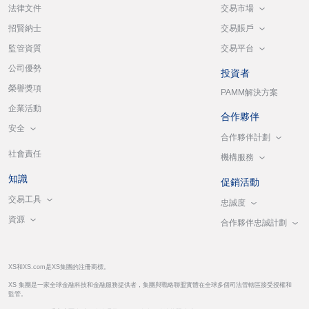
交易市場
法律文件
交易賬戶
招賢納士
交易平台
監管資質
公司優勢
投資者
榮譽獎項
PAMM解決方案
企業活動
合作夥伴
安全
合作夥伴計劃
社會責任
機構服務
知識
促銷活動
交易工具
忠誠度
資源
合作夥伴忠誠計劃
XS和XS.com是XS集團的注冊商標。
XS 集團是一家全球金融科技和金融服務提供者，集團與戰略聯盟實體在全球多個司法管轄區接受授權和
監管。