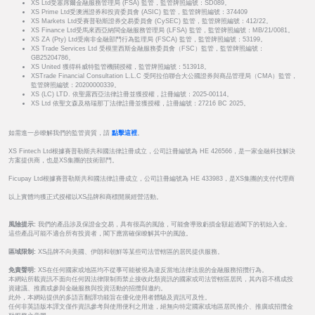
XS Ltd受塞席爾金融服務管理局 (FSA) 監管，監管牌照編號：SD089。
XS Prime Ltd受澳洲證券和投資委員會 (ASIC) 監管，監管牌照編號：374409
XS Markets Ltd受賽普勒斯證券交易委員會 (CySEC) 監管，監管牌照編號：412/22。
XS Finance Ltd受馬來西亞納閩金融服務管理局 (LFSA) 監管，監管牌照編號：MB/21/0081。
XS ZA (Pty) Ltd受南非金融部門行為監理局 (FSCA) 監管，監管牌照編號：53199。
XS Trade Services Ltd 受模里西斯金融服務委員會（FSC）監管，監管牌照編號：
GB25204786。
XS United 獲得科威特監管機關授權，監管牌照編號：513918。
XSTrade Financial Consultation L.L.C 受阿拉伯聯合大公國證券與商品管理局（CMA）監管，
監管牌照編號：20200000339。
XS (LC) LTD. 依聖露西亞法律註冊並獲授權，註冊編號：2025-00114。
XS Ltd 依聖文森及格瑞那丁法律註冊並獲授權，註冊編號：27216 BC 2025。
如需進一步瞭解我們的監管資質，請
點擊這裡
。
XS Fintech Ltd根據賽普勒斯共和國法律註冊成立，公司註冊編號為 HE 426566，是一家金融科技解決
方案提供商，也是XS集團的技術部門。
Ficupay Ltd根據賽普勒斯共和國法律註冊成立，公司註冊編號為 HE 433983，是XS集團的支付代理商
以上實體均獲正式授權以XS品牌和商標開展經營活動。
風險提示:
我們的產品涉及保證金交易，具有很高的風險，可能會導致虧損金額超過閣下的初始入金。
這些產品可能不適合所有投資者，閣下應當確保瞭解其中的風險。
區域限制:
XS品牌不向美國、伊朗和朝鮮等某些司法管轄區的居民提供服務。
免責聲明:
XS在任何國家或地區均不從事可能被視為違反當地法律法規的金融服務招攬行為。
本網站所載資訊不面向任何因法律限制而禁止接收此類資訊的國家或司法管轄區居民，其內容不構成投
資建議、推薦或參與金融服務與投資活動的招攬與邀約。
此外，本網站提供的多語言翻譯功能旨在優化使用者體驗及資訊可及性。
任何非英語版本譯文僅作資訊參考與使用便利之用途，絕無向特定國家或地區居民推介、推廣或招攬金