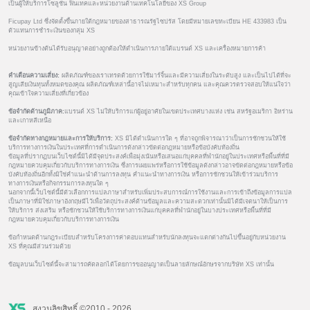
เป็นผู้ให้บริการโซลูชั่น ฟินเทคและหน่วยงานด้านเทคโนโลยีของ XS Group
Ficupay Ltd ซึ่งจัดตั้งขึ้นภายใต้กฎหมายของสาธารณรัฐไซปรัส โดยมีหมายเลขทะเบียน HE 433983 เป็น
ตัวแทนการชำระเงินของกลุ่ม XS
หน่วยงานข้างต้นได้รับอนุญาตอย่างถูกต้องให้ดำเนินการภายใต้แบรนด์ XS และเครื่องหมายการค้า
คำเตือนความเสี่ยง:
ผลิตภัณฑ์ของเราเทรดด้วยการใช้มาร์จิ้นและมีความเสี่ยงในระดับสูง และเป็นไปได้ที่จะ
สูญเสียเงินทุนทั้งหมดของคุณ ผลิตภัณฑ์เหล่านี้อาจไม่เหมาะสำหรับทุกคน และคุณควรตรวจสอบให้แน่ใจว่า
คุณเข้าใจความเสี่ยงที่เกี่ยวข้อง
ข้อจำกัดด้านภูมิภาค:
แบรนด์ XS ไม่ให้บริการแก่ผู้อยู่อาศัยในเขตประเทศบางแห่ง เช่น สหรัฐอเมริกา อิหร่าน
และเกาหลีเหนือ
ข้อจำกัดทางกฎหมายและการให้บริการ:
XS มิได้ดำเนินการใด ๆ ที่อาจถูกพิจารณาว่าเป็นการชักชวนให้ใช้
บริการทางการเงินในประเทศที่การดำเนินการดังกล่าวขัดต่อกฎหมายหรือข้อบังคับท้องถิ่น
ข้อมูลที่ปรากฏบนเว็บไซต์นี้มิได้มีจุดประสงค์เพื่อมุ่งเน้นหรือเสนอแก่บุคคลที่พำนักอยู่ในประเทศหรือพื้นที่ที่มี
กฎหมายควบคุมเกี่ยวกับบริการทางการเงิน ซึ่งการเผยแพร่หรือการใช้ข้อมูลดังกล่าวอาจขัดต่อกฎหมายหรือข้อ
บังคับท้องถิ่นอีกทั้งมิใช่คำแนะนำด้านการลงทุน คำแนะนำทางการเงิน หรือการชักชวนให้เข้าร่วมบริการ
ทางการเงินหรือกิจกรรมการลงทุนใด ๆ
นอกจากนี้เว็บไซต์นี้มีตัวเลือกการแปลภาษาสำหรับเพิ่มประสบการณ์การใช้งานและการเข้าถึงข้อมูลการแปล
เป็นภาษาที่มิใช่ภาษาอังกฤษมีไว้เพื่อวัตถุประสงค์ด้านข้อมูลและความสะดวกเท่านั้นมิได้มีเจตนาให้เป็นการ
ให้บริการ ส่งเสริม หรือชักชวนให้ใช้บริการทางการเงินแก่บุคคลที่พำนักอยู่ในบางประเทศหรือพื้นที่ที่มี
กฎหมายควบคุมเกี่ยวกับบริการทางการเงิน
ข้อกำหนดด้านกฎระเบียบสำหรับโครงการค่าตอบแทนสำหรับนักลงทุนจะแตกต่างกันไปขึ้นอยู่กับหน่วยงาน
XS ที่คุณมีส่วนร่วมด้วย
ข้อมูลบนเว็บไซต์นี้จะสามารถคัดลอกได้โดยการขออนุญาตเป็นลายลักษณ์อักษรจากบริษัท XS เท่านั้น
สงวนลิขสิทธิ์ ©2010 - 2026