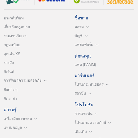
ซื้อขาย
ประวัติบริษัท
ตลาด
เกี่ยวกับกฎหมาย
บัญชี
ร่วมงานกับเรา
แพลตฟอร์ม
กฎระเบียบ
จุดเด่น XS
นักลงทุน
รางวัล
แพม (PAMM)
อีเว้นท์
พาร์ทเนอร์
การรักษาความปลอดภัย
โปรแกรมพันธมิตร
สื่อต่าง ๆ
สถาบัน
จิตอาสา
โปรโมชั่น
ความรู้
การแข่งขัน
เครื่องมือการเทรด
โปรแกรมความภักดี
แหล่งข้อมูล
เพิ่มเติม