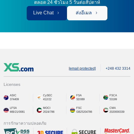
ตลอด 24 ชั่วโมง 5 วันต่อสัปดาห์
Live Chat
ส่งอีเมล
[email protected]
+248 432 3314
Licenses
ASIC
CySEC
FSA
FSCA
374409
412/22
SD089
53199
LFSA
MOCI
FSC
CMA
MB/21/0081
2024/786
GB25204786
2020000339
การรักษาความปลอดภัย