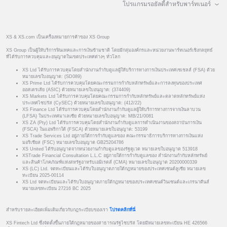
โปรแกรมรอยัลตี้สำหรับพาร์ทเนอร์
XS & XS.com เป็นเครื่องหมายการค้าของ XS Group
XS Group เป็นผู้ให้บริการฟินเทคและการเงินข้ามชาติ โดยมีกลุ่มองค์กรและหน่วยงานพาร์ทเนอร์เชิงกลยุทธ์
ที่ได้รับการควบคุมและอนุญาตในเขตประเทศต่างๆ ทั่วโลก
XS Ltd ได้รับการควบคุมโดยสำนักงานกำกับดูแลผู้ให้บริการทางการเงินประเทศเซเชลส์ (FSA) ด้วย
หมายเลขใบอนุญาต: (SD089)
XS Prime Ltd ได้รับการควบคุมโดยคณะกรรมการกำกับหลักทรัพย์และการลงทุนของประเทศ
ออสเตรเลีย (ASIC) ด้วยหมายเลขใบอนุญาต: (374409)
XS Markets Ltd ได้รับการควบคุมโดยคณะกรรมการกำกับหลักทรัพย์และตลาดหลักทรัพย์แห่ง
ประเทศไซปรัส (CySEC) ด้วยหมายเลขใบอนุญาต: (412/22)
XS Finance Ltd ได้รับการควบคุมโดยสำนักงานกำกับดูแลผู้ให้บริการทางการจากเงินลาบวน
(LFSA) ในประเทศมาเลเซีย ด้วยหมายเลขใบอนุญาต: MB/21/0081
XS ZA (Pty) Ltd ได้รับการควบคุมโดยสำนักงานกำกับดูแลการดำเนินงานของสถาบันการเงิน
(FSCA) ในแอฟริกาใต้ (FSCA) ด้วยหมายเลขใบอนุญาต: 53199
XS Trade Services Ltd อยู่ภายใต้การกำกับดูแลของ คณะกรรมาธิการบริการทางการเงินแห่ง
มอริเชียส (FSC) หมายเลขใบอนุญาต GB25204786
XS United ได้รับอนุญาตจากหน่วยงานกำกับดูแลของรัฐคูเวต หมายเลขใบอนุญาต 513918
XSTrade Financial Consultation L.L.C อยู่ภายใต้การกำกับดูแลของ สำนักงานกำกับหลักทรัพย์
และสินค้าโภคภัณฑ์แห่งสหรัฐอาหรับเอมิเรตส์ (CMA) หมายเลขใบอนุญาต 20200000339
XS (LC) Ltd. จดทะเบียนและได้รับใบอนุญาตภายใต้กฎหมายของประเทศเซนต์ลูเซีย หมายเลข
ทะเบียน 2025-00114
XS Ltd จดทะเบียนและได้รับใบอนุญาตภายใต้กฎหมายของประเทศเซนต์วินเซนต์และเกรนาดีนส์
หมายเลขทะเบียน 27216 BC 2025
สำหรับรายละเอียดเพิ่มเติมเกี่ยวกับกฎระเบียบของเรา
โปรดคลิกที่นี่
XS Fintech Ltd ซึ่งจัดตั้งขึ้นภายใต้กฎหมายของสาธารณรัฐไซปรัส โดยมีหมายเลขทะเบียน HE 426566