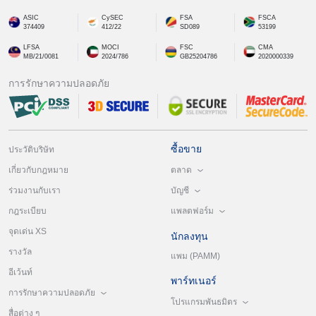
ASIC
CySEC
FSA
FSCA
374409
412/22
SD089
53199
LFSA
MOCI
FSC
CMA
MB/21/0081
2024/786
GB25204786
2020000339
การรักษาความปลอดภัย
ซื้อขาย
ประวัติบริษัท
ตลาด
เกี่ยวกับกฎหมาย
บัญชี
ร่วมงานกับเรา
แพลตฟอร์ม
กฎระเบียบ
จุดเด่น XS
นักลงทุน
รางวัล
แพม (PAMM)
อีเว้นท์
พาร์ทเนอร์
การรักษาความปลอดภัย
โปรแกรมพันธมิตร
สื่อต่าง ๆ