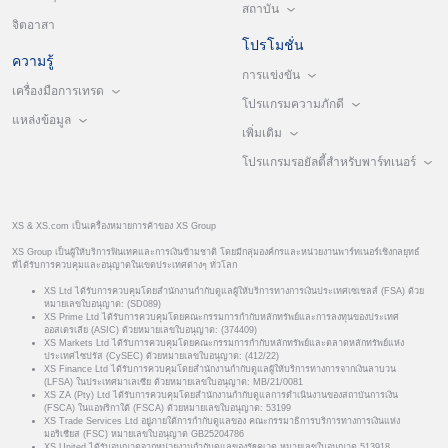
สถาบัน
จิตอาสา
โปรโมชั่น
ความรู้
การแข่งขัน
เครื่องมือการเทรด
โปรแกรมความภักดี
แหล่งข้อมูล
เพิ่มเติม
โปรแกรมรอยัลตี้สำหรับพาร์ทเนอร์
XS & XS.com เป็นเครื่องหมายการค้าของ XS Group
XS Group เป็นผู้ให้บริการฟินเทคและการเงินข้ามชาติ โดยมีกลุ่มองค์กรและหน่วยงานพาร์ทเนอร์เชิงกลยุทธ์
ที่ได้รับการควบคุมและอนุญาตในเขตประเทศต่างๆ ทั่วโลก
XS Ltd ได้รับการควบคุมโดยสำนักงานกำกับดูแลผู้ให้บริการทางการเงินประเทศเซเชลส์ (FSA) ด้วย
หมายเลขใบอนุญาต: (SD089)
XS Prime Ltd ได้รับการควบคุมโดยคณะกรรมการกำกับหลักทรัพย์และการลงทุนของประเทศ
ออสเตรเลีย (ASIC) ด้วยหมายเลขใบอนุญาต: (374409)
XS Markets Ltd ได้รับการควบคุมโดยคณะกรรมการกำกับหลักทรัพย์และตลาดหลักทรัพย์แห่ง
ประเทศไซปรัส (CySEC) ด้วยหมายเลขใบอนุญาต: (412/22)
XS Finance Ltd ได้รับการควบคุมโดยสำนักงานกำกับดูแลผู้ให้บริการทางการจากเงินลาบวน
(LFSA) ในประเทศมาเลเซีย ด้วยหมายเลขใบอนุญาต: MB/21/0081
XS ZA (Pty) Ltd ได้รับการควบคุมโดยสำนักงานกำกับดูแลการดำเนินงานของสถาบันการเงิน
(FSCA) ในแอฟริกาใต้ (FSCA) ด้วยหมายเลขใบอนุญาต: 53199
XS Trade Services Ltd อยู่ภายใต้การกำกับดูแลของ คณะกรรมาธิการบริการทางการเงินแห่ง
มอริเชียส (FSC) หมายเลขใบอนุญาต GB25204786
XS United ได้รับอนุญาตจากหน่วยงานกำกับดูแลของรัฐคูเวต หมายเลขใบอนุญาต 513918