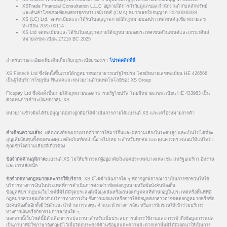
XSTrade Financial Consultation L.L.C อยู่ภายใต้การกำกับดูแลของ สำนักงานกำกับหลักทรัพย์
และสินค้าโภคภัณฑ์แห่งสหรัฐอาหรับเอมิเรตส์ (CMA) หมายเลขใบอนุญาต 20200000339
XS (LC) Ltd. จดทะเบียนและได้รับใบอนุญาตภายใต้กฎหมายของประเทศเซนต์ลูเซีย หมายเลข
ทะเบียน 2025-00114
XS Ltd จดทะเบียนและได้รับใบอนุญาตภายใต้กฎหมายของประเทศเซนต์วินเซนต์และเกรนาดีนส์
หมายเลขทะเบียน 27216 BC 2025
สำหรับรายละเอียดเพิ่มเติมเกี่ยวกับกฎระเบียบของเรา
โปรดคลิกที่นี่
XS Fintech Ltd ซึ่งจัดตั้งขึ้นภายใต้กฎหมายของสาธารณรัฐไซปรัส โดยมีหมายเลขทะเบียน HE 426566
เป็นผู้ให้บริการโซลูชั่น ฟินเทคและหน่วยงานด้านเทคโนโลยีของ XS Group
Ficupay Ltd ซึ่งจัดตั้งขึ้นภายใต้กฎหมายของสาธารณรัฐไซปรัส โดยมีหมายเลขทะเบียน HE 433983 เป็น
ตัวแทนการชำระเงินของกลุ่ม XS
หน่วยงานข้างต้นได้รับอนุญาตอย่างถูกต้องให้ดำเนินการภายใต้แบรนด์ XS และเครื่องหมายการค้า
คำเตือนความเสี่ยง:
ผลิตภัณฑ์ของเราเทรดด้วยการใช้มาร์จิ้นและมีความเสี่ยงในระดับสูง และเป็นไปได้ที่จะ
สูญเสียเงินทุนทั้งหมดของคุณ ผลิตภัณฑ์เหล่านี้อาจไม่เหมาะสำหรับทุกคน และคุณควรตรวจสอบให้แน่ใจว่า
คุณเข้าใจความเสี่ยงที่เกี่ยวข้อง
ข้อจำกัดด้านภูมิภาค:
แบรนด์ XS ไม่ให้บริการแก่ผู้อยู่อาศัยในเขตประเทศบางแห่ง เช่น สหรัฐอเมริกา อิหร่าน
และเกาหลีเหนือ
ข้อจำกัดทางกฎหมายและการให้บริการ:
XS มิได้ดำเนินการใด ๆ ที่อาจถูกพิจารณาว่าเป็นการชักชวนให้ใช้
บริการทางการเงินในประเทศที่การดำเนินการดังกล่าวขัดต่อกฎหมายหรือข้อบังคับท้องถิ่น
ข้อมูลที่ปรากฏบนเว็บไซต์นี้มิได้มีจุดประสงค์เพื่อมุ่งเน้นหรือเสนอแก่บุคคลที่พำนักอยู่ในประเทศหรือพื้นที่ที่มี
กฎหมายควบคุมเกี่ยวกับบริการทางการเงิน ซึ่งการเผยแพร่หรือการใช้ข้อมูลดังกล่าวอาจขัดต่อกฎหมายหรือข้อ
บังคับท้องถิ่นอีกทั้งมิใช่คำแนะนำด้านการลงทุน คำแนะนำทางการเงิน หรือการชักชวนให้เข้าร่วมบริการ
ทางการเงินหรือกิจกรรมการลงทุนใด ๆ
นอกจากนี้เว็บไซต์นี้มีตัวเลือกการแปลภาษาสำหรับเพิ่มประสบการณ์การใช้งานและการเข้าถึงข้อมูลการแปล
เป็นภาษาที่มิใช่ภาษาอังกฤษมีไว้เพื่อวัตถุประสงค์ด้านข้อมูลและความสะดวกเท่านั้นมิได้มีเจตนาให้เป็นการ