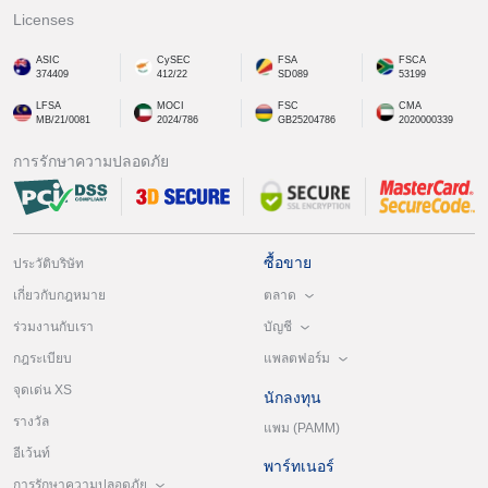
Licenses
ASIC
CySEC
FSA
FSCA
374409
412/22
SD089
53199
LFSA
MOCI
FSC
CMA
MB/21/0081
2024/786
GB25204786
2020000339
การรักษาความปลอดภัย
ซื้อขาย
ประวัติบริษัท
ตลาด
เกี่ยวกับกฎหมาย
บัญชี
ร่วมงานกับเรา
แพลตฟอร์ม
กฎระเบียบ
จุดเด่น XS
นักลงทุน
รางวัล
แพม (PAMM)
อีเว้นท์
พาร์ทเนอร์
การรักษาความปลอดภัย