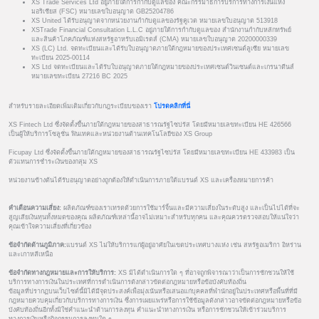
XS Trade Services Ltd อยู่ภายใต้การกำกับดูแลของ คณะกรรมาธิการบริการทางการเงินแห่ง
มอริเชียส (FSC) หมายเลขใบอนุญาต GB25204786
XS United ได้รับอนุญาตจากหน่วยงานกำกับดูแลของรัฐคูเวต หมายเลขใบอนุญาต 513918
XSTrade Financial Consultation L.L.C อยู่ภายใต้การกำกับดูแลของ สำนักงานกำกับหลักทรัพย์
และสินค้าโภคภัณฑ์แห่งสหรัฐอาหรับเอมิเรตส์ (CMA) หมายเลขใบอนุญาต 20200000339
XS (LC) Ltd. จดทะเบียนและได้รับใบอนุญาตภายใต้กฎหมายของประเทศเซนต์ลูเซีย หมายเลข
ทะเบียน 2025-00114
XS Ltd จดทะเบียนและได้รับใบอนุญาตภายใต้กฎหมายของประเทศเซนต์วินเซนต์และเกรนาดีนส์
หมายเลขทะเบียน 27216 BC 2025
สำหรับรายละเอียดเพิ่มเติมเกี่ยวกับกฎระเบียบของเรา
โปรดคลิกที่นี่
XS Fintech Ltd ซึ่งจัดตั้งขึ้นภายใต้กฎหมายของสาธารณรัฐไซปรัส โดยมีหมายเลขทะเบียน HE 426566
เป็นผู้ให้บริการโซลูชั่น ฟินเทคและหน่วยงานด้านเทคโนโลยีของ XS Group
Ficupay Ltd ซึ่งจัดตั้งขึ้นภายใต้กฎหมายของสาธารณรัฐไซปรัส โดยมีหมายเลขทะเบียน HE 433983 เป็น
ตัวแทนการชำระเงินของกลุ่ม XS
หน่วยงานข้างต้นได้รับอนุญาตอย่างถูกต้องให้ดำเนินการภายใต้แบรนด์ XS และเครื่องหมายการค้า
คำเตือนความเสี่ยง:
ผลิตภัณฑ์ของเราเทรดด้วยการใช้มาร์จิ้นและมีความเสี่ยงในระดับสูง และเป็นไปได้ที่จะ
สูญเสียเงินทุนทั้งหมดของคุณ ผลิตภัณฑ์เหล่านี้อาจไม่เหมาะสำหรับทุกคน และคุณควรตรวจสอบให้แน่ใจว่า
คุณเข้าใจความเสี่ยงที่เกี่ยวข้อง
ข้อจำกัดด้านภูมิภาค:
แบรนด์ XS ไม่ให้บริการแก่ผู้อยู่อาศัยในเขตประเทศบางแห่ง เช่น สหรัฐอเมริกา อิหร่าน
และเกาหลีเหนือ
ข้อจำกัดทางกฎหมายและการให้บริการ:
XS มิได้ดำเนินการใด ๆ ที่อาจถูกพิจารณาว่าเป็นการชักชวนให้ใช้
บริการทางการเงินในประเทศที่การดำเนินการดังกล่าวขัดต่อกฎหมายหรือข้อบังคับท้องถิ่น
ข้อมูลที่ปรากฏบนเว็บไซต์นี้มิได้มีจุดประสงค์เพื่อมุ่งเน้นหรือเสนอแก่บุคคลที่พำนักอยู่ในประเทศหรือพื้นที่ที่มี
กฎหมายควบคุมเกี่ยวกับบริการทางการเงิน ซึ่งการเผยแพร่หรือการใช้ข้อมูลดังกล่าวอาจขัดต่อกฎหมายหรือข้อ
บังคับท้องถิ่นอีกทั้งมิใช่คำแนะนำด้านการลงทุน คำแนะนำทางการเงิน หรือการชักชวนให้เข้าร่วมบริการ