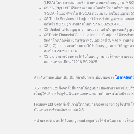
(LFSA) ในประเทศมาเลเซีย ด้วยหมายเลขใบอนุญาต: MB/
XS ZA (Pty) Ltd ได้รับการควบคุมโดยสำนักงานกำกับดูแล
(FSCA) ในแอฟริกาใต้ (FSCA) ด้วยหมายเลขใบอนุญาต: 
XS Trade Services Ltd อยู่ภายใต้การกำกับดูแลของ คณะ
มอริเชียส (FSC) หมายเลขใบอนุญาต GB25204786
XS United ได้รับอนุญาตจากหน่วยงานกำกับดูแลของรัฐค
XSTrade Financial Consultation L.L.C อยู่ภายใต้การกำก
สินค้าโภคภัณฑ์แห่งสหรัฐอาหรับเอมิเรตส์ (CMA) หมาย
XS (LC) Ltd. จดทะเบียนและได้รับใบอนุญาตภายใต้กฎหมา
ทะเบียน 2025-00114
XS Ltd จดทะเบียนและได้รับใบอนุญาตภายใต้กฎหมายของป
หมายเลขทะเบียน 27216 BC 2025
สำหรับรายละเอียดเพิ่มเติมเกี่ยวกับกฎระเบียบของเรา
โปรดคลิกที่นี
XS Fintech Ltd ซึ่งจัดตั้งขึ้นภายใต้กฎหมายของสาธารณรัฐไซป
เป็นผู้ให้บริการโซลูชั่น ฟินเทคและหน่วยงานด้านเทคโนโลยีของ 
Ficupay Ltd ซึ่งจัดตั้งขึ้นภายใต้กฎหมายของสาธารณรัฐไซปรัส
ตัวแทนการชำระเงินของกลุ่ม XS
หน่วยงานข้างต้นได้รับอนุญาตอย่างถูกต้องให้ดำเนินการภายใต้แ