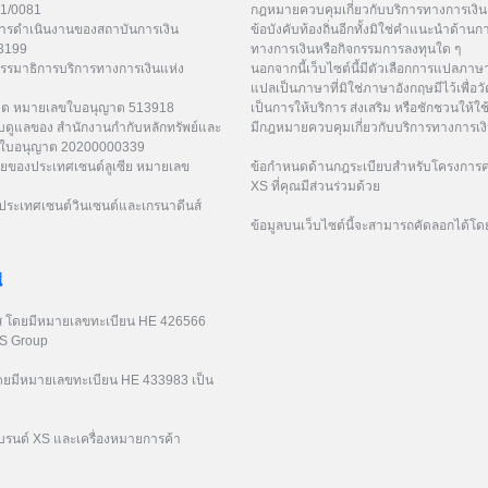
21/0081
กฎหมายควบคุมเกี่ยวกับบริการทางการเงิน 
การดำเนินงานของสถาบันการเงิน
ข้อบังคับท้องถิ่นอีกทั้งมิใช่คำแนะนำด้า
53199
ทางการเงินหรือกิจกรรมการลงทุนใด ๆ
กรรมาธิการบริการทางการเงินแห่ง
นอกจากนี้เว็บไซต์นี้มีตัวเลือกการแปลภา
แปลเป็นภาษาที่มิใช่ภาษาอังกฤษมีไว้เพื่อว
ูเวต หมายเลขใบอนุญาต 513918
เป็นการให้บริการ ส่งเสริม หรือชักชวนให้ใช
ับดูแลของ สำนักงานกำกับหลักทรัพย์และ
มีกฎหมายควบคุมเกี่ยวกับบริการทางการเง
เลขใบอนุญาต 20200000339
ยของประเทศเซนต์ลูเซีย หมายเลข
ข้อกำหนดด้านกฎระเบียบสำหรับโครงการค่
XS ที่คุณมีส่วนร่วมด้วย
ระเทศเซนต์วินเซนต์และเกรนาดีนส์
ข้อมูลบนเว็บไซต์นี้จะสามารถคัดลอกได้โด
่
รัส โดยมีหมายเลขทะเบียน HE 426566
XS Group
 โดยมีหมายเลขทะเบียน HE 433983 เป็น
บรนด์ XS และเครื่องหมายการค้า