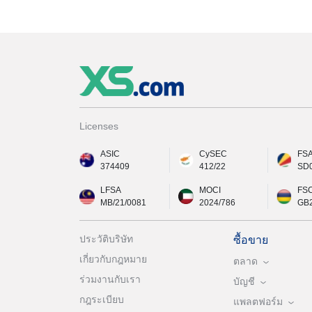
Licenses
ASIC
CySEC
FS
374409
412/22
SD
LFSA
MOCI
FS
MB/21/0081
2024/786
GB
ประวัติบริษัท
ซื้อขาย
เกี่ยวกับกฎหมาย
ตลาด
ร่วมงานกับเรา
บัญชี
กฎระเบียบ
แพลตฟอร์ม