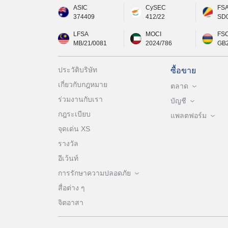
ASIC
CySEC
FS
374409
412/22
SD
LFSA
MOCI
FS
MB/21/0081
2024/786
GB
ประวัติบริษัท
ซื้อขาย
เกี่ยวกับกฎหมาย
ตลาด
ร่วมงานกับเรา
บัญชี
กฎระเบียบ
แพลตฟอร์ม
จุดเด่น XS
รางวัล
อีเว้นท์
การรักษาความปลอดภัย
สื่อต่าง ๆ
จิตอาสา