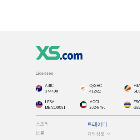
Licenses
ASIC
CySEC
FS
374409
412/22
SD
LFSA
MOCI
FS
MB/21/0081
2024/786
GB
스토리
트레이더
법률
거래상품