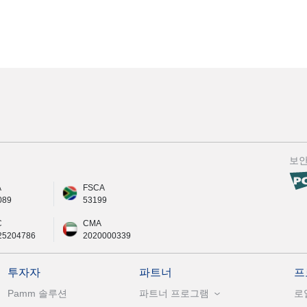
보
A
FSCA
089
53199
C
CMA
25204786
2020000339
투자자
파트너
프
Pamm 솔루션
파트너 프로그램
로