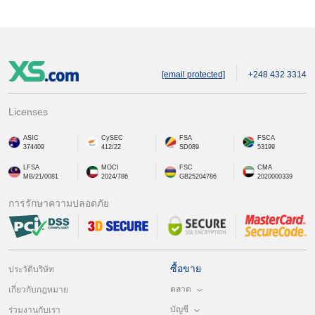
[email protected]
+248 432 3314
Licenses
ASIC
CySEC
FSA
FSCA
374409
412/22
SD089
53199
LFSA
MOCI
FSC
CMA
MB/21/0081
2024/786
GB25204786
2020000339
การรักษาความปลอดภัย
ซื้อขาย
ประวัติบริษัท
ตลาด
เกี่ยวกับกฎหมาย
บัญชี
ร่วมงานกับเรา