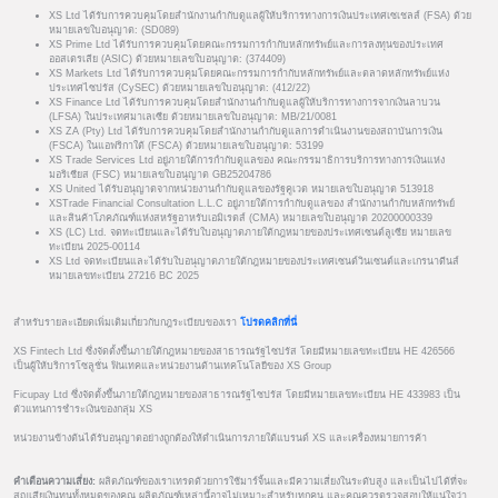
XS Ltd ได้รับการควบคุมโดยสำนักงานกำกับดูแลผู้ให้บริการทางการเงินประเทศเซเชลส์ (FSA) ด้วย
หมายเลขใบอนุญาต: (SD089)
XS Prime Ltd ได้รับการควบคุมโดยคณะกรรมการกำกับหลักทรัพย์และการลงทุนของประเทศ
ออสเตรเลีย (ASIC) ด้วยหมายเลขใบอนุญาต: (374409)
XS Markets Ltd ได้รับการควบคุมโดยคณะกรรมการกำกับหลักทรัพย์และตลาดหลักทรัพย์แห่ง
ประเทศไซปรัส (CySEC) ด้วยหมายเลขใบอนุญาต: (412/22)
XS Finance Ltd ได้รับการควบคุมโดยสำนักงานกำกับดูแลผู้ให้บริการทางการจากเงินลาบวน
(LFSA) ในประเทศมาเลเซีย ด้วยหมายเลขใบอนุญาต: MB/21/0081
XS ZA (Pty) Ltd ได้รับการควบคุมโดยสำนักงานกำกับดูแลการดำเนินงานของสถาบันการเงิน
(FSCA) ในแอฟริกาใต้ (FSCA) ด้วยหมายเลขใบอนุญาต: 53199
XS Trade Services Ltd อยู่ภายใต้การกำกับดูแลของ คณะกรรมาธิการบริการทางการเงินแห่ง
มอริเชียส (FSC) หมายเลขใบอนุญาต GB25204786
XS United ได้รับอนุญาตจากหน่วยงานกำกับดูแลของรัฐคูเวต หมายเลขใบอนุญาต 513918
XSTrade Financial Consultation L.L.C อยู่ภายใต้การกำกับดูแลของ สำนักงานกำกับหลักทรัพย์
และสินค้าโภคภัณฑ์แห่งสหรัฐอาหรับเอมิเรตส์ (CMA) หมายเลขใบอนุญาต 20200000339
XS (LC) Ltd. จดทะเบียนและได้รับใบอนุญาตภายใต้กฎหมายของประเทศเซนต์ลูเซีย หมายเลข
ทะเบียน 2025-00114
XS Ltd จดทะเบียนและได้รับใบอนุญาตภายใต้กฎหมายของประเทศเซนต์วินเซนต์และเกรนาดีนส์
หมายเลขทะเบียน 27216 BC 2025
สำหรับรายละเอียดเพิ่มเติมเกี่ยวกับกฎระเบียบของเรา
โปรดคลิกที่นี่
XS Fintech Ltd ซึ่งจัดตั้งขึ้นภายใต้กฎหมายของสาธารณรัฐไซปรัส โดยมีหมายเลขทะเบียน HE 426566
เป็นผู้ให้บริการโซลูชั่น ฟินเทคและหน่วยงานด้านเทคโนโลยีของ XS Group
Ficupay Ltd ซึ่งจัดตั้งขึ้นภายใต้กฎหมายของสาธารณรัฐไซปรัส โดยมีหมายเลขทะเบียน HE 433983 เป็น
ตัวแทนการชำระเงินของกลุ่ม XS
หน่วยงานข้างต้นได้รับอนุญาตอย่างถูกต้องให้ดำเนินการภายใต้แบรนด์ XS และเครื่องหมายการค้า
คำเตือนความเสี่ยง:
ผลิตภัณฑ์ของเราเทรดด้วยการใช้มาร์จิ้นและมีความเสี่ยงในระดับสูง และเป็นไปได้ที่จะ
สูญเสียเงินทุนทั้งหมดของคุณ ผลิตภัณฑ์เหล่านี้อาจไม่เหมาะสำหรับทุกคน และคุณควรตรวจสอบให้แน่ใจว่า