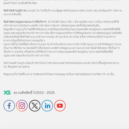
คุณเข้าใจความเสี่ยงที่เกี่ยวข้อง
ข้อจำกัดด้านภูมิภาค:
แบรนด์ XS ไม่ให้บริการแก่ผู้อยู่อาศัยในเขตประเทศบางแห่ง เช่น สหรัฐอเมริกา อิหร่าน
และเกาหลีเหนือ
ข้อจำกัดทางกฎหมายและการให้บริการ:
XS มิได้ดำเนินการใด ๆ ที่อาจถูกพิจารณาว่าเป็นการชักชวนให้ใช้
บริการทางการเงินในประเทศที่การดำเนินการดังกล่าวขัดต่อกฎหมายหรือข้อบังคับท้องถิ่น
ข้อมูลที่ปรากฏบนเว็บไซต์นี้มิได้มีจุดประสงค์เพื่อมุ่งเน้นหรือเสนอแก่บุคคลที่พำนักอยู่ในประเทศหรือพื้นที่ที่มี
กฎหมายควบคุมเกี่ยวกับบริการทางการเงิน ซึ่งการเผยแพร่หรือการใช้ข้อมูลดังกล่าวอาจขัดต่อกฎหมายหรือข้อ
บังคับท้องถิ่นอีกทั้งมิใช่คำแนะนำด้านการลงทุน คำแนะนำทางการเงิน หรือการชักชวนให้เข้าร่วมบริการ
ทางการเงินหรือกิจกรรมการลงทุนใด ๆ
นอกจากนี้เว็บไซต์นี้มีตัวเลือกการแปลภาษาสำหรับเพิ่มประสบการณ์การใช้งานและการเข้าถึงข้อมูลการแปล
เป็นภาษาที่มิใช่ภาษาอังกฤษมีไว้เพื่อวัตถุประสงค์ด้านข้อมูลและความสะดวกเท่านั้นมิได้มีเจตนาให้เป็นการ
ให้บริการ ส่งเสริม หรือชักชวนให้ใช้บริการทางการเงินแก่บุคคลที่พำนักอยู่ในบางประเทศหรือพื้นที่ที่มี
กฎหมายควบคุมเกี่ยวกับบริการทางการเงิน
ข้อกำหนดด้านกฎระเบียบสำหรับโครงการค่าตอบแทนสำหรับนักลงทุนจะแตกต่างกันไปขึ้นอยู่กับหน่วยงาน
XS ที่คุณมีส่วนร่วมด้วย
ข้อมูลบนเว็บไซต์นี้จะสามารถคัดลอกได้โดยการขออนุญาตเป็นลายลักษณ์อักษรจากบริษัท XS เท่านั้น
สงวนลิขสิทธิ์ ©2010 - 2026