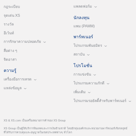
แพลตฟอร์ม
กฎระเบียบ
จุดเด่น XS
นักลงทุน
รางวัล
แพม (PAMM)
อีเว้นท์
พาร์ทเนอร์
การรักษาความปลอดภัย
โปรแกรมพันธมิตร
สื่อต่าง ๆ
สถาบัน
จิตอาสา
โปรโมชั่น
ความรู้
การแข่งขัน
เครื่องมือการเทรด
โปรแกรมความภักดี
แหล่งข้อมูล
เพิ่มเติม
โปรแกรมรอยัลตี้สำหรับพาร์ทเนอร์
XS & XS.com เป็นเครื่องหมายการค้าของ XS Group
XS Group เป็นผู้ให้บริการฟินเทคและการเงินข้ามชาติ โดยมีกลุ่มองค์กรและหน่วยงานพาร์ทเนอร์เชิงกลยุทธ์
ที่ได้รับการควบคุมและอนุญาตในเขตประเทศต่างๆ ทั่วโลก