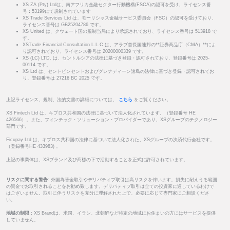
XS ZA (Pty) Ltdは、南アフリカ金融セクター行動機構(FSCA)の認可を受け、ライセンス番
号：53199にて規制されています
XS Trade Services Ltd は、モーリシャス金融サービス委員会（FSC）の認可を受けており、
ライセンス番号は GB25204786 です。
XS United は、クウェート国の規制当局により承認されており、ライセンス番号は 513918 で
す。
XSTrade Financial Consultation L.L.C は、アラブ首長国連邦の**証券商品庁（CMA）**によ
り認可されており、ライセンス番号は 20200000339 です。
XS (LC) LTD. は、セントルシアの法律に基づき登録・認可されており、登録番号は 2025-
00114 です。
XS Ltd は、セントビンセントおよびグレナディーン諸島の法律に基づき登録・認可されてお
り、登録番号は 27216 BC 2025 です。
上記ライセンス、規制、法的文書の詳細については、
こちら
をご覧ください。
XS Fintech Ltd は、キプロス共和国の法律に基づいて法人化されています。（登録番号 HE
426566）。また、フィンテック・ソリューション・プロバイダーであり、XSグループのテクノロジー
部門です。
Ficupay Ltd は、キプロス共和国の法律に基づいて法人化された、XSグループの決済代行会社です。
（登録番号HE 433983) 。
上記の事業体は、XSブランド及び商標の下で活動することを正式に許可されています。
リスクに関する警告:
外国為替金取引やデリバティブ取引は高リスクを伴います。損失に耐えうる範囲
の資金でお取引されることをお勧め致します。デリバティブ取引は全ての投資家に適しているわけで
はございません。取引に伴うリスクを充分に理解された上で、必要に応じて専門家にご相談くださ
い。
地域の制限 :
XS Brandは、米国、イラン、北朝鮮など特定の地域にお住まいの方にはサービスを提供
していません。