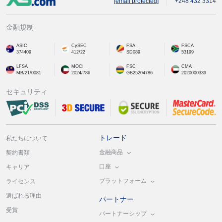
[email protected]
+248 432 3314
金融規制
ASIC
CySEC
FSA
FSCA
374409
412/22
SD089
53199
LFSA
MOCI
FSC
CMA
MB/21/0081
2024/786
GB25204786
2020000339
セキュリティ
トレード
私たちについて
金融商品
契約書類
口座
キャリア
プラットフォーム
ライセンス
選ばれる理由
パートナー
受賞
パートナーシップ