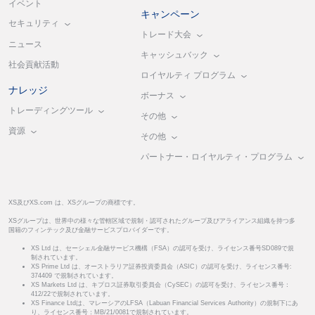
イベント
キャンペーン
セキュリティ
トレード大会
ニュース
キャッシュバック
社会貢献活動
ロイヤルティ プログラム
ナレッジ
ボーナス
トレーディングツール
その他
資源
その他
パートナー・ロイヤルティ・プログラム
XS及びXS.com は、XSグループの商標です。
XSグループは、世界中の様々な管轄区域で規制・認可されたグループ及びアライアンス組織を持つ多
国籍のフィンテック及び金融サービスプロバイダーです。
XS Ltd は、セーシェル金融サービス機構（FSA）の認可を受け、ライセンス番号SD089で規
制されています。
XS Prime Ltd は、オーストラリア証券投資委員会（ASIC）の認可を受け、ライセンス番号:
374409 で規制されています。
XS Markets Ltd は、キプロス証券取引委員会（CySEC）の認可を受け、ライセンス番号：
412/22で規制されています。
XS Finance Ltdは、マレーシアのLFSA（Labuan Financial Services Authority）の規制下にあ
り、ライセンス番号：MB/21/0081で規制されています。