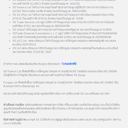
ประเทศไซปรัส (CySEC) ด้วยหมายเลขใบอนุญาต: (412/22)
XS Finance Ltd ได้รับการควบคุมโดยสำนักงานกำกับดูแลผู้ให้บริการทางการจากเงินลาบวน
(LFSA) ในประเทศมาเลเซีย ด้วยหมายเลขใบอนุญาต: MB/21/0081
XS ZA (Pty) Ltd ได้รับการควบคุมโดยสำนักงานกำกับดูแลการดำเนินงานของสถาบันการเงิน
(FSCA) ในแอฟริกาใต้ (FSCA) ด้วยหมายเลขใบอนุญาต: 53199
XS Trade Services Ltd อยู่ภายใต้การกำกับดูแลของ คณะกรรมาธิการบริการทางการเงินแห่ง
มอริเชียส (FSC) หมายเลขใบอนุญาต GB25204786
XS United ได้รับอนุญาตจากหน่วยงานกำกับดูแลของรัฐคูเวต หมายเลขใบอนุญาต 513918
XSTrade Financial Consultation L.L.C อยู่ภายใต้การกำกับดูแลของ สำนักงานกำกับหลักทรัพย์
และสินค้าโภคภัณฑ์แห่งสหรัฐอาหรับเอมิเรตส์ (CMA) หมายเลขใบอนุญาต 20200000339
XS (LC) Ltd. จดทะเบียนและได้รับใบอนุญาตภายใต้กฎหมายของประเทศเซนต์ลูเซีย หมายเลข
ทะเบียน 2025-00114
XS Ltd จดทะเบียนและได้รับใบอนุญาตภายใต้กฎหมายของประเทศเซนต์วินเซนต์และเกรนาดีนส์
หมายเลขทะเบียน 27216 BC 2025
สำหรับรายละเอียดเพิ่มเติมเกี่ยวกับกฎระเบียบของเรา
โปรดคลิกที่นี่
XS Fintech Ltd ซึ่งจัดตั้งขึ้นภายใต้กฎหมายของสาธารณรัฐไซปรัส โดยมีหมายเลขทะเบียน HE 426566
เป็นผู้ให้บริการโซลูชั่น ฟินเทคและหน่วยงานด้านเทคโนโลยีของ XS Group
Ficupay Ltd ซึ่งจัดตั้งขึ้นภายใต้กฎหมายของสาธารณรัฐไซปรัส โดยมีหมายเลขทะเบียน HE 433983 เป็น
ตัวแทนการชำระเงินของกลุ่ม XS
หน่วยงานข้างต้นได้รับอนุญาตอย่างถูกต้องให้ดำเนินการภายใต้แบรนด์ XS และเครื่องหมายการค้า
คำเตือนความเสี่ยง:
ผลิตภัณฑ์ของเราเทรดด้วยการใช้มาร์จิ้นและมีความเสี่ยงในระดับสูง และเป็นไปได้ที่จะ
สูญเสียเงินทุนทั้งหมดของคุณ ผลิตภัณฑ์เหล่านี้อาจไม่เหมาะสำหรับทุกคน และคุณควรตรวจสอบให้แน่ใจว่า
คุณเข้าใจความเสี่ยงที่เกี่ยวข้อง
ข้อจำกัดด้านภูมิภาค:
แบรนด์ XS ไม่ให้บริการแก่ผู้อยู่อาศัยในเขตประเทศบางแห่ง เช่น สหรัฐอเมริกา อิหร่าน
และเกาหลีเหนือ