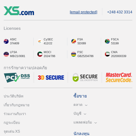
[email protected]
+248 432 3314
Licenses
ASIC
CySEC
FSA
FSCA
374409
412/22
SD089
53199
LFSA
MOCI
FSC
CMA
MB/21/0081
2024/786
GB25204786
2020000339
การรักษาความปลอดภัย
ซื้อขาย
ประวัติบริษัท
ตลาด
เกี่ยวกับกฎหมาย
บัญชี
ร่วมงานกับเรา
แพลตฟอร์ม
กฎระเบียบ
จุดเด่น XS
นักลงทุน