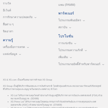
รางวัล
แพม (PAMM)
อีเว้นท์
พาร์ทเนอร์
การรักษาความปลอดภัย
โปรแกรมพันธมิตร
สื่อต่าง ๆ
สถาบัน
จิตอาสา
โปรโมชั่น
ความรู้
การแข่งขัน
เครื่องมือการเทรด
โปรแกรมความภักดี
แหล่งข้อมูล
เพิ่มเติม
โปรแกรมรอยัลตี้สำหรับพาร์ทเนอร์
XS & XS.com เป็นเครื่องหมายการค้าของ XS Group
XS Group เป็นผู้ให้บริการฟินเทคและการเงินข้ามชาติ โดยมีกลุ่มองค์กรและหน่วยงานพาร์ทเนอร์เชิงกลยุทธ์
ที่ได้รับการควบคุมและอนุญาตในเขตประเทศต่างๆ ทั่วโลก
XS Ltd ได้รับการควบคุมโดยสำนักงานกำกับดูแลผู้ให้บริการทางการเงินประเทศเซเชลส์ (FSA) ด้วย
หมายเลขใบอนุญาต: (SD089)
XS Prime Ltd ได้รับการควบคุมโดยคณะกรรมการกำกับหลักทรัพย์และการลงทุนของประเทศ
ออสเตรเลีย (ASIC) ด้วยหมายเลขใบอนุญาต: (374409)
XS Markets Ltd ได้รับการควบคุมโดยคณะกรรมการกำกับหลักทรัพย์และตลาดหลักทรัพย์แห่ง