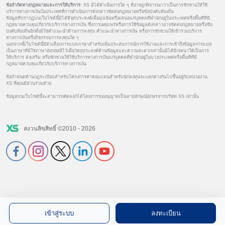
ข้อจำกัดทางกฎหมายและการให้บริการ:
XS มิได้ดำเนินการใด ๆ ที่อาจถูกพิจารณาว่าเป็นการชักชวนให้ใช้
บริการทางการเงินในประเทศที่การดำเนินการดังกล่าวขัดต่อกฎหมายหรือข้อบังคับท้องถิ่น
ข้อมูลที่ปรากฏบนเว็บไซต์นี้มิได้มีจุดประสงค์เพื่อมุ่งเน้นหรือเสนอแก่บุคคลที่พำนักอยู่ในประเทศหรือพื้นที่ที่มี
กฎหมายควบคุมเกี่ยวกับบริการทางการเงิน ซึ่งการเผยแพร่หรือการใช้ข้อมูลดังกล่าวอาจขัดต่อกฎหมายหรือข้อ
บังคับท้องถิ่นอีกทั้งมิใช่คำแนะนำด้านการลงทุน คำแนะนำทางการเงิน หรือการชักชวนให้เข้าร่วมบริการ
ทางการเงินหรือกิจกรรมการลงทุนใด ๆ
นอกจากนี้เว็บไซต์นี้มีตัวเลือกการแปลภาษาสำหรับเพิ่มประสบการณ์การใช้งานและการเข้าถึงข้อมูลการแปล
เป็นภาษาที่มิใช่ภาษาอังกฤษมีไว้เพื่อวัตถุประสงค์ด้านข้อมูลและความสะดวกเท่านั้นมิได้มีเจตนาให้เป็นการ
ให้บริการ ส่งเสริม หรือชักชวนให้ใช้บริการทางการเงินแก่บุคคลที่พำนักอยู่ในบางประเทศหรือพื้นที่ที่มี
กฎหมายควบคุมเกี่ยวกับบริการทางการเงิน
ข้อกำหนดด้านกฎระเบียบสำหรับโครงการค่าตอบแทนสำหรับนักลงทุนจะแตกต่างกันไปขึ้นอยู่กับหน่วยงาน
XS ที่คุณมีส่วนร่วมด้วย
ข้อมูลบนเว็บไซต์นี้จะสามารถคัดลอกได้โดยการขออนุญาตเป็นลายลักษณ์อักษรจากบริษัท XS เท่านั้น
สงวนลิขสิทธิ์ ©2010 - 2026
เข้าสู่ระบบ
ลงทะเบียน