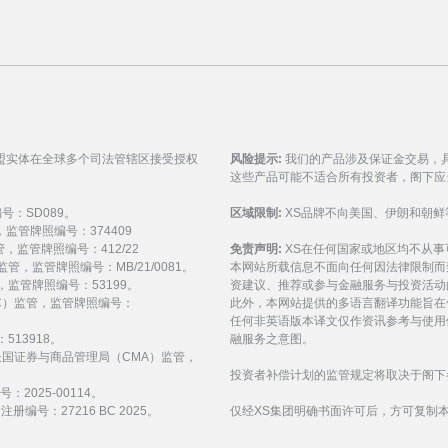
盟实体在全球多个司法管辖区接受授权
风险提示:
我们的产品涉及保证金交易，
这些产品可能不适合所有投资者，阁下应
编号：SD089。
区域限制:
XS品牌不向美国、伊朗和朝鲜
监管，监管牌照编号：374409
 监管，监管牌照编号：412/22
免责声明:
XS在任何国家或地区均不从
) 监管，监管牌照编号：MB/21/0081。
本网站所载信息不面向任何因法律限制而
 监管，监管牌照编号：53199。
资建议、推荐或参与金融服务与投资活动
会（FSC）监管，监管牌照编号：
此外，本网站提供的多语言翻译功能旨在
任何非英语版本译文仅作资讯参考与使用
513918。
融服务之意图。
受阿拉伯联合酋长国证券与商品管理局（CMA）监管，
投资者补偿计划的监管规定将取决于阁下
：2025-00114。
编号：27216 BC 2025。
仅经XS集团明确书面许可后，方可复制