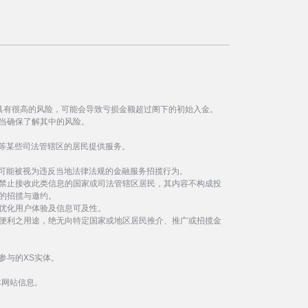
具有很高的风险，可能会导致亏损金额超过阁下的初始入金。
当确保了解其中的风险。
等某些司法管辖区的居民提供服务。
事可能被视为违反当地法律法规的金融服务招揽行为。
禁止接收此类信息的国家或司法管辖区居民，其内容不构成投
的招揽与邀约。
优化用户体验及信息可及性。
便利之用途，绝无向特定国家或地区居民推介、推广或招揽金
参与的XS实体。
本网站信息。